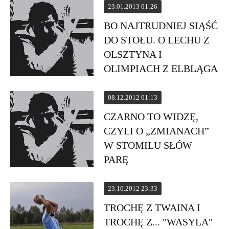
23.01.2013 01:26
BO NAJTRUDNIEJ SIĄŚĆ
DO STOŁU. O LECHU Z
OLSZTYNA I
OLIMPIACH Z ELBLĄGA
08.12.2012 01:13
CZARNO TO WIDZĘ,
CZYLI O „ZMIANACH”
W STOMILU SŁÓW
PARĘ
23.10.2012 23:33
TROCHĘ Z TWAINA I
TROCHĘ Z... "WASYLA"