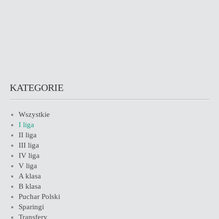
KATEGORIE
Wszystkie
I liga
II liga
III liga
IV liga
V liga
A klasa
B klasa
Puchar Polski
Sparingi
Transfery