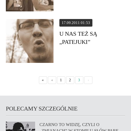
17.09.2011 01:53
U NAS TEŻ SĄ
„PATEJUKI”
«
‹
1
2
3
›
POLECAMY SZCZEGÓLNIE
CZARNO TO WIDZĘ, CZYLI O
„ZMIANACH” W STOMILU SŁÓW PARĘ