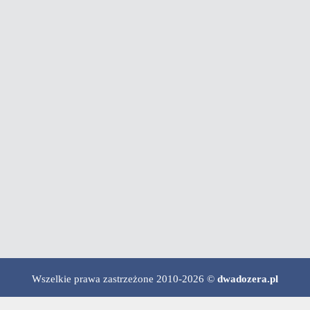
Wszelkie prawa zastrzeżone 2010-2026 ©
dwadozera.pl