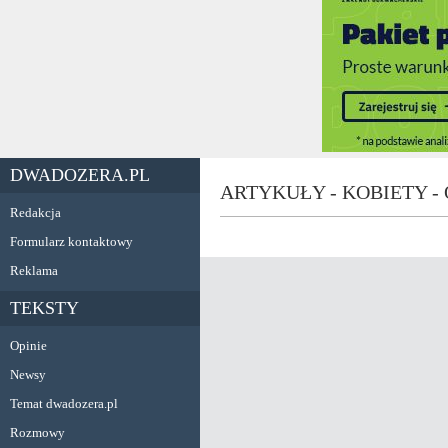
DWADOZERA.PL
ARTYKUŁY - KOBIETY - 
Redakcja
Formularz kontaktowy
Reklama
TEKSTY
Opinie
Newsy
Temat dwadozera.pl
Rozmowy