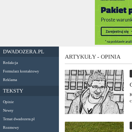
DWADOZERA.PL
ARTYKUŁY - OPINIA
Redakcja
Formularz kontaktowy
Reklama
TEKSTY
K
c
Opinie
Newsy
Temat dwadozera.pl
Rozmowy