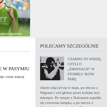
POLECAMY SZCZEGÓLNIE
CZARNO TO WIDZĘ,
CZYLI O
IE W PASYMIU
„ZMIANACH” W
STOMILU SŁÓW
więc coraz więcej
PARĘ
Alarm włączył się w maju, po meczu z
Wigrami i wył głośno przez kolejne trzy
miesiące. Po wtopie z Dolcanem zapaliła
się czerwona lampka, a po meczu z