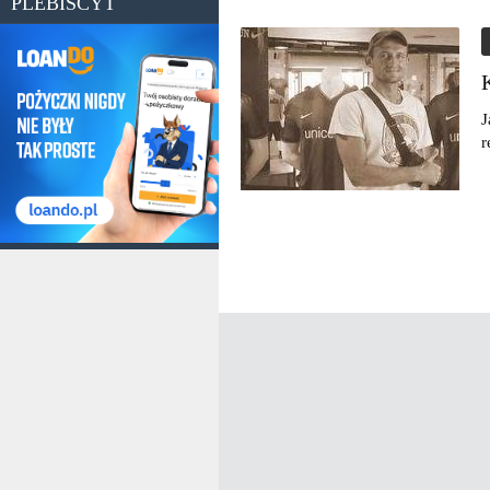
PLEBISCYT
J
r