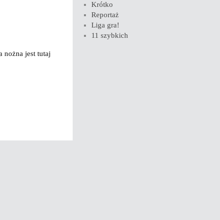
Krótko
Reportaż
Liga gra!
11 szybkich
 nożna jest tutaj