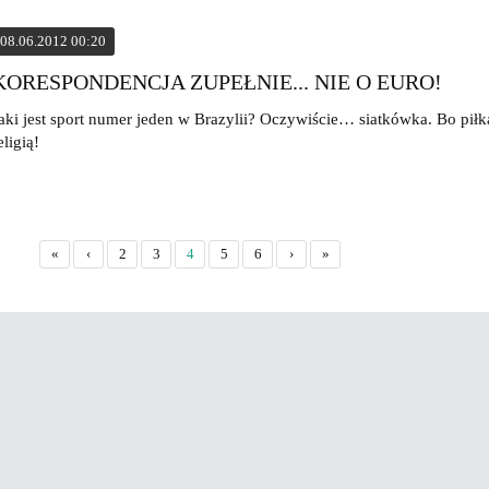
08.06.2012 00:20
KORESPONDENCJA ZUPEŁNIE... NIE O EURO!
aki jest sport numer jeden w Brazylii? Oczywiście… siatkówka. Bo piłka
eligią!
«
‹
2
3
4
5
6
›
»