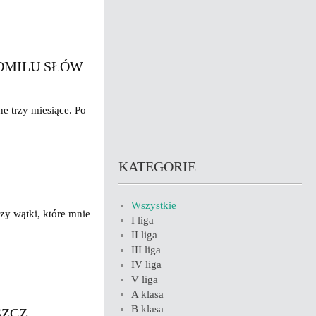
TOMILU SŁÓW
e trzy miesiące. Po
KATEGORIE
Wszystkie
rzy wątki, które mnie
I liga
II liga
III liga
IV liga
V liga
A klasa
B klasa
SZCZ