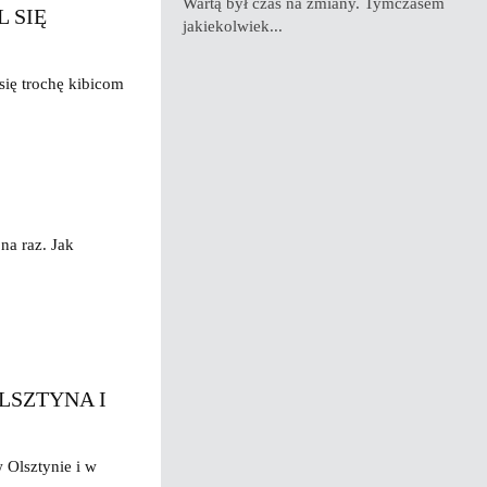
Wartą był czas na zmiany. Tymczasem
L SIĘ
jakiekolwiek...
się trochę kibicom
na raz. Jak
OLSZTYNA I
 Olsztynie i w