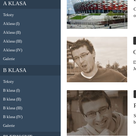
A KLASA
C
Teksty
o
A klasa (I)
A klasa (II)
A klasa (III)
A klasa (IV)
Galerie
D
J
B KLASA
Teksty
B klasa (I)
B klasa (II)
B klasa (III)
S
B klasa (IV)
b
Galerie