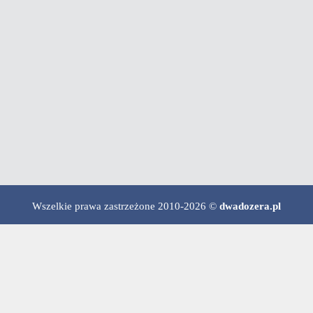
Wszelkie prawa zastrzeżone 2010-2026 ©
dwadozera.pl