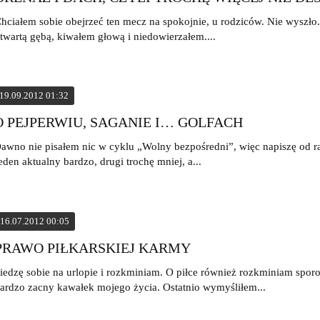
hciałem sobie obejrzeć ten mecz na spokojnie, u rodziców. Nie wyszło.
twartą gębą, kiwałem głową i niedowierzałem....
19.09.2012 01:32
O PEJPERWIU, SAGANIE I… GOLFACH
awno nie pisałem nic w cyklu „Wolny bezpośredni”, więc napiszę od ra
eden aktualny bardzo, drugi trochę mniej, a...
16.07.2012 00:05
PRAWO PIŁKARSKIEJ KARMY
iedzę sobie na urlopie i rozkminiam. O piłce również rozkminiam sporo
ardzo zacny kawałek mojego życia. Ostatnio wymyśliłem...