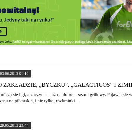
03.06.2013 01:16
O ZAKŁADZIE, „BYCZKU”, „GALACTICOS” I ZIM
ończą się ligi, a zaczyna – już na dobre – sezon grillowy. Pojawia się 
zasu na piłkarskie, i nie tylko, rozkminki....
29.05.2013 23:44