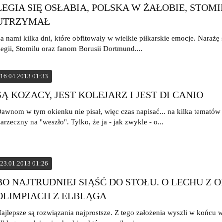
LEGIA SIĘ OSŁABIA, POLSKA W ŻAŁOBIE, STOMI
UTRZYMAŁ
a nami kilka dni, które obfitowały w wielkie piłkarskie emocje. Narażę 
egii, Stomilu oraz fanom Borusii Dortmund....
16.04.2013 01:33
SĄ KOZACY, JEST KOLEJARZ I JEST DI CANIO
awnom w tym okienku nie pisał, więc czas napisać... na kilka tematów 
arzeczny na "weszło". Tylko, że ja - jak zwykle - o...
23.01.2013 01:26
BO NAJTRUDNIEJ SIĄŚĆ DO STOŁU. O LECHU Z 
OLIMPIACH Z ELBLĄGA
ajlepsze są rozwiązania najprostsze. Z tego założenia wyszli w końcu w