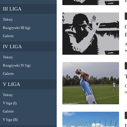
E
III LIGA
Teksty
Rozgrywki III ligi
Galerie
A
IV LIGA
w
Teksty
Rozgrywki IV ligi
Galerie
V LIGA
C
o
Teksty
V liga (I)
Galerie
V liga (II)