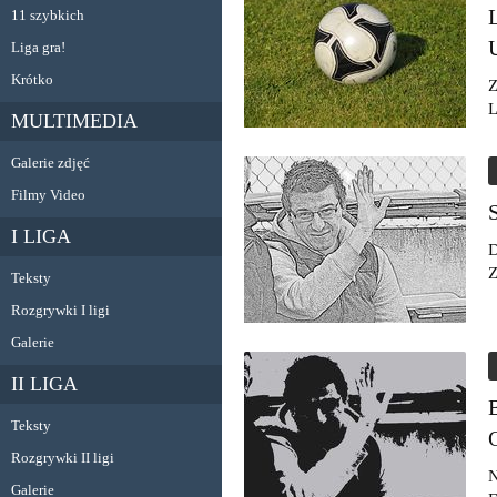
11 szybkich
Liga gra!
Krótko
Z
L
MULTIMEDIA
Galerie zdjęć
Filmy Video
I LIGA
D
Z
Teksty
Rozgrywki I ligi
Galerie
II LIGA
Teksty
Rozgrywki II ligi
N
Galerie