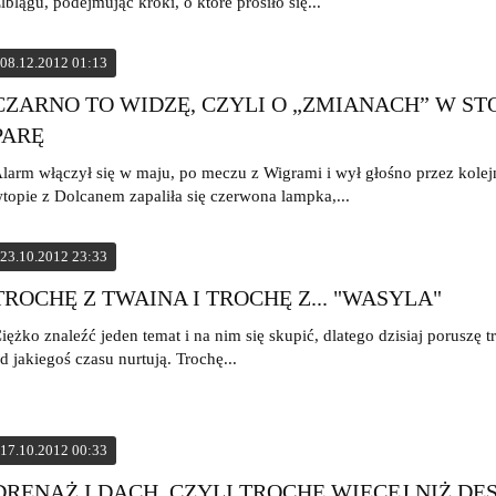
lblągu, podejmując kroki, o które prosiło się...
08.12.2012 01:13
CZARNO TO WIDZĘ, CZYLI O „ZMIANACH” W S
PARĘ
larm włączył się w maju, po meczu z Wigrami i wył głośno przez kolejn
topie z Dolcanem zapaliła się czerwona lampka,...
23.10.2012 23:33
TROCHĘ Z TWAINA I TROCHĘ Z... "WASYLA"
iężko znaleźć jeden temat i na nim się skupić, dlatego dzisiaj poruszę t
d jakiegoś czasu nurtują. Trochę...
17.10.2012 00:33
DRENAŻ I DACH, CZYLI TROCHĘ WIĘCEJ NIŻ DE