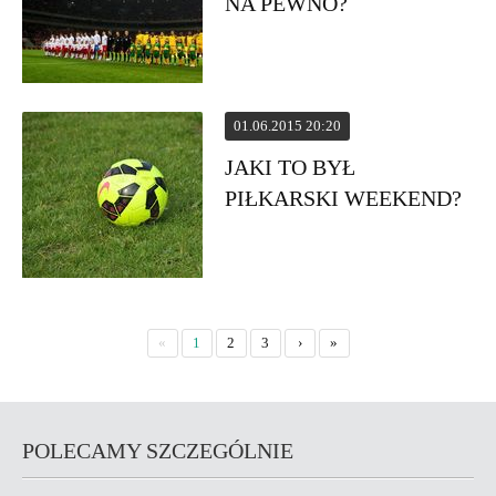
NA PEWNO?
01.06.2015 20:20
JAKI TO BYŁ
PIŁKARSKI WEEKEND?
«
1
2
3
›
»
POLECAMY SZCZEGÓLNIE