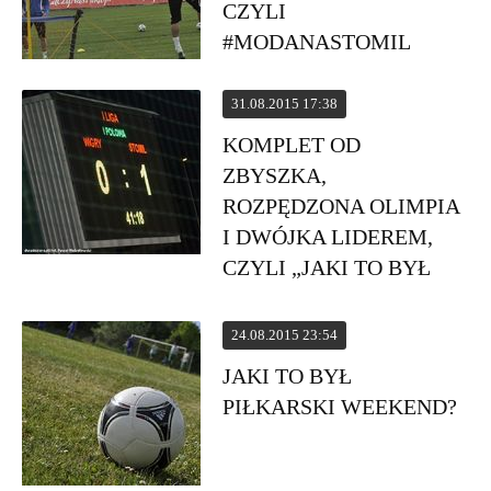
CZYLI
#MODANASTOMIL
31.08.2015 17:38
KOMPLET OD
ZBYSZKA,
ROZPĘDZONA OLIMPIA
I DWÓJKA LIDEREM,
CZYLI „JAKI TO BYŁ
PIŁKARSKI WEEKEND?”
24.08.2015 23:54
JAKI TO BYŁ
PIŁKARSKI WEEKEND?