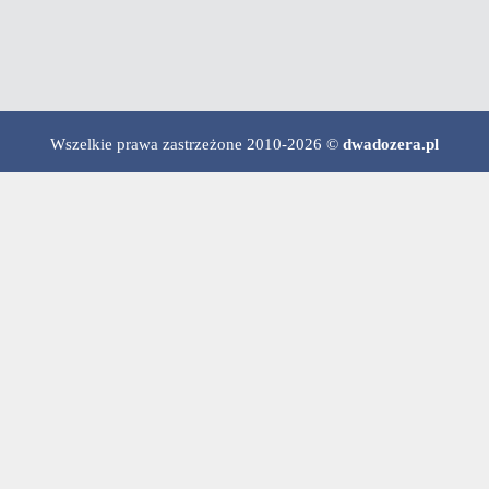
Wszelkie prawa zastrzeżone 2010-2026 ©
dwadozera.pl