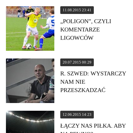
11.08.2015 23:41
„POLIGON”, CZYLI
KOMENTARZE
LIGOWCÓW
20.07.2015 00:29
R. SZWED: WYSTARCZY
NAM NIE
PRZESZKADZAĆ
12.06.2015 14:23
ŁĄCZY NAS PIŁKA. ABY