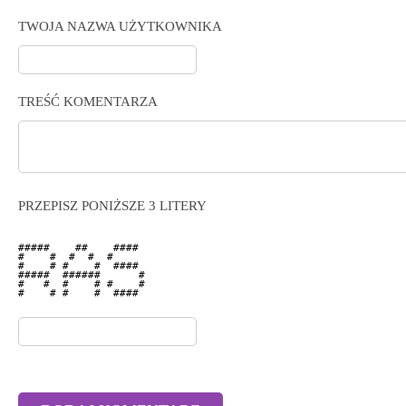
TWOJA NAZWA UŻYTKOWNIKA
TREŚĆ KOMENTARZA
PRZEPISZ PONIŻSZE 3 LITERY
#####    ##    ####  

#    #  #  #  #      

#    # #    #  ####  

#####  ######      # 

#   #  #    # #    # 

#    # #    #  ####  
