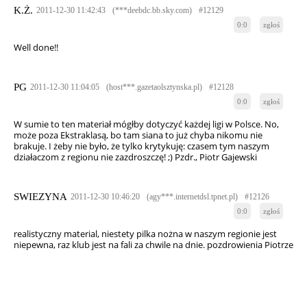
K.Ż.
2011-12-30 11:42:43
(***deebdc.bb.sky.com)
#12129
0:0
zgłoś
Well done!!
PG
2011-12-30 11:04:05
(host***.gazetaolsztynska.pl)
#12128
0:0
zgłoś
W sumie to ten materiał mógłby dotyczyć każdej ligi w Polsce. No,
może poza Ekstraklasą, bo tam siana to już chyba nikomu nie
brakuje. I żeby nie było, że tylko krytykuję: czasem tym naszym
działaczom z regionu nie zazdroszczę! ;) Pzdr., Piotr Gajewski
SWIEZYNA
2011-12-30 10:46:20
(agy***.internetdsl.tpnet.pl)
#12126
0:0
zgłoś
realistyczny material, niestety pilka nożna w naszym regionie jest
niepewna, raz klub jest na fali za chwile na dnie. pozdrowienia Piotrze