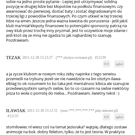
sobie na jedno proste pytanie - Lepiej jest utrzymywać solidną
pozycję w drugiej lidze bez kłopotów na podłożu finansowym, czy
awansować do pierwszej, dostać baty i zostać degradowanym do
trzeciej ligi z powodów finansowych. Po czym utkwić w tej trzeciej
lidze na amen. Jeszcze jedna ważna kwestia do poruszenia - jeśli jakiś
klub ma/miał kłopoty finansowe to potencjalni sponsorzy patrzą na
owy klub przez trochę inny pryzmat. Jest to oczywiście moje zdanie i
jeśli ktoś się ze mną nie zgadza to jak najbardziej to szanuję.
Pozdrawiam.
TEZAK
2011-12-30 15:23:27
(***.olsztyn.vectranet.pl)
#12139
0:0
zgłoś
a ja zycze klubom w nowym roku żeby napinke z tego serwisu
przenieśli na trybuny jezeli sie nie nawidzicie na lini olsztyn-ilawa-
elblag to ok rozumiem to bo taka jest mentalnosc kibica ale szanujcie
przedewszystkim samych siebie, bo to co czasami na siebie niektórzy
pisza to woła o pomstę do nieba... Pozdrawiam, świetny tekst : )
IŁAWIAK
2011-12-30 13:12:51
(user-***-***-***-***.play-internet.pl)
#12135
0:0
zgłoś
stomilowiec nl wiesz coś na temat Jezioraka? wątpię..dlatego zostaw
animozje na bok. dobry felieton, tylko, że to jest teoria. W praktyce