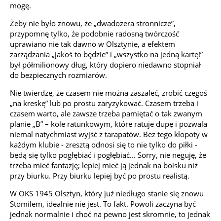
mogę.
Żeby nie było znowu, że „dwadozera stronnicze”,
przypomnę tylko, że podobnie radosną twórczość
uprawiano nie tak dawno w Olsztynie, a efektem
zarządzania „jakoś to będzie” i „wszystko na jedną kartę!”
był półmilionowy dług, który dopiero niedawno stopniał
do bezpiecznych rozmiarów.
Nie twierdzę, że czasem nie można zaszaleć, zrobić czegoś
„na kreskę” lub po prostu zaryzykować. Czasem trzeba i
czasem warto, ale zawsze trzeba pamiętać o tak zwanym
planie „B” – kole ratunkowym, które ratuje dupę i pozwala
niemal natychmiast wyjść z tarapatów. Bez tego kłopoty w
każdym klubie - zresztą odnosi się to nie tylko do piłki -
będą się tylko pogłębiać i pogłębiać... Sorry, nie neguję, że
trzeba mieć fantazję; lepiej mieć ją jednak na boisku niż
przy biurku. Przy biurku lepiej być po prostu realistą.
W OKS 1945 Olsztyn, który już niedługo stanie się znowu
Stomilem, idealnie nie jest. To fakt. Powoli zaczyna być
jednak normalnie i choć na pewno jest skromnie, to jednak