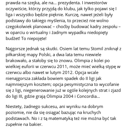
prawda na szejka, ale na… prezydenta. I inwestorów
oczywiście, którzy przyjdą do klubu, jak tylko pojawi się I
liga i wszystko będzie pięknie. Kurczę, nawet jeżeli były
podstawy do takiego myślenia, to przecież nie wolno
czegokolwiek planować – choćby budować kadry zespołu –
w oparciu o wirtualny i żadnym wypadku niedopięty
budżet! To niepojęte!
Najgorsze jednak są skutki. Osiem lat temu Stomil zniknął z
piłkarskiej mapy Polski, a dwa lata temu niewiele
brakowało, a stałoby się to znowu. Olimpia z kolei po
wielkiej euforii w czerwcu 2011, może mieć wielką stypę w
czerwcu albo nawet w lutym 2012. Opcja wcale
nienajgorsza zakłada bowiem spadek do II ligi jak
najmniejszym kosztem; opcja pesymistyczna to wycofanie
się z ligi, niegenerowanie już w ogóle kolejnych strat i zjazd
do ligi III, gdzie grają Olimpia 2004 i Concordia…
Niestety, żadnego sukcesu, ani wyniku na dobrym
poziomie, nie da się osiągać bazując na kruchych
podstawach. No i z tą matematyką też nie można być tak
zupełnie na bakier.