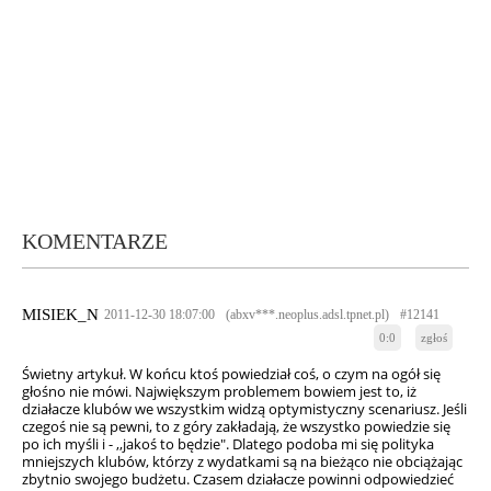
KOMENTARZE
MISIEK_N
2011-12-30 18:07:00
(abxv***.neoplus.adsl.tpnet.pl)
#12141
0:0
zgłoś
Świetny artykuł. W końcu ktoś powiedział coś, o czym na ogół się
głośno nie mówi. Największym problemem bowiem jest to, iż
działacze klubów we wszystkim widzą optymistyczny scenariusz. Jeśli
czegoś nie są pewni, to z góry zakładają, że wszystko powiedzie się
po ich myśli i - ,,jakoś to będzie". Dlatego podoba mi się polityka
mniejszych klubów, którzy z wydatkami są na bieżąco nie obciążając
zbytnio swojego budżetu. Czasem działacze powinni odpowiedzieć