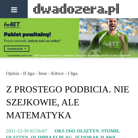
Opinia - II liga - Inne - Kibice - I liga
Z PROSTEGO PODBICIA.
NIE
SZEJKOWIE, ALE
MATEMATYKA
2011-12-30 02:56:07
OKS 1945 OLSZTYN
,
STOMIL
OLSZTYN
,
OLIMPIA ELBLĄG
,
JEZIORAK IŁAWA