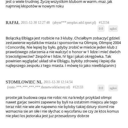
jest o wiele trudniej. Życzę wszystkim klubom w warm.-maz. jak
najmniej kłopotów w nowym roku
RAFAŁ
2011-12-30 12:27:48
(abym***.neoplus.adsl.tpnet.pl)
#12134
0:0
zgłoś
Bolączką Elbląga jest rozbicie na 3 kluby. Chciałbym zobaczyć gdzieś
zestawienie wydatków miasta i sponsorów na Olimpię, Olimpię 2004
i Concordię. Nie lepiej by było, gdyby zrobić w mieście jeden klub z
prawdziwego zdarzenia a nie walczyć o honor w 1 lidze i mieć dwóch
trzecioligowców? Zespół w I lidze, IV liga i jakaś okręgówka. Tak
powinien wyglądać układ sił w Elblągu, byłoby zdrowiej i lepiej dla
najlepszego zespołu z tego miasta. I mówię to jako nieelblążanin:)
STOMILOWIEC NL
2011-12-30 12:14:54
(static-***-***-***-***.thenetworkfactory.nl)
#12133
0:0
zgłoś
proste jak budowa cepa nie robic nic na kredyt przyklad olimpi
nawet garjac swoimi zapewne by byli na ostatnim miejscu ale tego
teraz nikt nie wie ale napewno nie byloby takiej dziury stomil nie
wzmacnia sie an siłe i nie słychac o wycofaniu sie czy ze ktos komus
nie płaci los jezioraka jest juz przesadzony dobrze