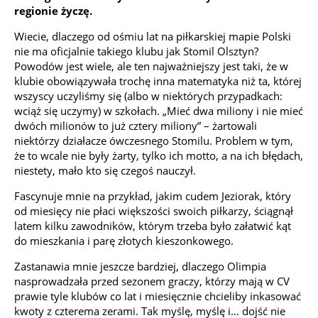
regionie życzę.
Wiecie, dlaczego od ośmiu lat na piłkarskiej mapie Polski
nie ma oficjalnie takiego klubu jak Stomil Olsztyn?
Powodów jest wiele, ale ten najważniejszy jest taki, że w
klubie obowiązywała trochę inna matematyka niż ta, której
wszyscy uczyliśmy się (albo w niektórych przypadkach:
wciąż się uczymy) w szkołach. „Mieć dwa miliony i nie mieć
dwóch milionów to już cztery miliony” – żartowali
niektórzy działacze ówczesnego Stomilu. Problem w tym,
że to wcale nie były żarty, tylko ich motto, a na ich błędach,
niestety, mało kto się czegoś nauczył.
Fascynuje mnie na przykład, jakim cudem Jeziorak, który
od miesięcy nie płaci większości swoich piłkarzy, ściągnął
latem kilku zawodników, którym trzeba było załatwić kąt
do mieszkania i parę złotych kieszonkowego.
Zastanawia mnie jeszcze bardziej, dlaczego Olimpia
nasprowadzała przed sezonem graczy, którzy mają w CV
prawie tyle klubów co lat i miesięcznie chcieliby inkasować
kwoty z czterema zerami. Tak myślę, myślę i… dojść nie