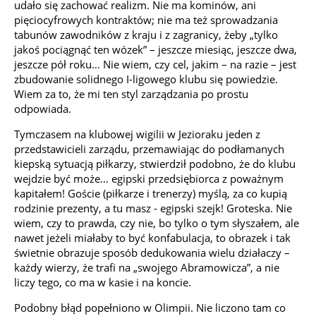
udało się zachować realizm. Nie ma kominów, ani
pięciocyfrowych kontraktów; nie ma też sprowadzania
tabunów zawodników z kraju i z zagranicy, żeby „tylko
jakoś pociągnąć ten wózek” – jeszcze miesiąc, jeszcze dwa,
jeszcze pół roku… Nie wiem, czy cel, jakim – na razie – jest
zbudowanie solidnego I-ligowego klubu się powiedzie.
Wiem za to, że mi ten styl zarządzania po prostu
odpowiada.
Tymczasem na klubowej wigilii w Jezioraku jeden z
przedstawicieli zarządu, przemawiając do podłamanych
kiepską sytuacją piłkarzy, stwierdził podobno, że do klubu
wejdzie być może… egipski przedsiębiorca z poważnym
kapitałem! Goście (piłkarze i trenerzy) myślą, za co kupią
rodzinie prezenty, a tu masz - egipski szejk! Groteska. Nie
wiem, czy to prawda, czy nie, bo tylko o tym słyszałem, ale
nawet jeżeli miałaby to być konfabulacja, to obrazek i tak
świetnie obrazuje sposób dedukowania wielu działaczy –
każdy wierzy, że trafi na „swojego Abramowicza”, a nie
liczy tego, co ma w kasie i na koncie.
Podobny błąd popełniono w Olimpii. Nie liczono tam co