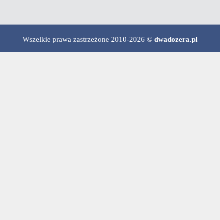
Wszelkie prawa zastrzeżone 2010-2026 ©
dwadozera.pl