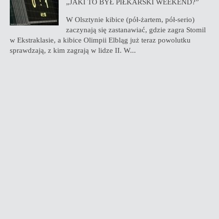
„JAKI TO BYŁ PIŁKARSKI WEEKEND?”
W Olsztynie kibice (pół-żartem, pół-serio)
zaczynają się zastanawiać, gdzie zagra Stomil
w Ekstraklasie, a kibice Olimpii Elbląg już teraz powolutku
sprawdzają, z kim zagrają w lidze II. W...