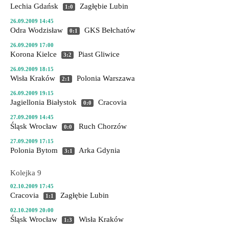
Lechia Gdańsk
Zagłębie Lubin
1:0
26.09.2009 14:45
Odra Wodzisław
GKS Bełchatów
0:1
26.09.2009 17:00
Korona Kielce
Piast Gliwice
3:2
26.09.2009 18:15
Wisła Kraków
Polonia Warszawa
2:1
26.09.2009 19:15
Jagiellonia Białystok
Cracovia
0:0
27.09.2009 14:45
Śląsk Wrocław
Ruch Chorzów
0:0
27.09.2009 17:15
Polonia Bytom
Arka Gdynia
3:1
Kolejka 9
02.10.2009 17:45
Cracovia
Zagłębie Lubin
1:1
02.10.2009 20:00
Śląsk Wrocław
Wisła Kraków
1:3