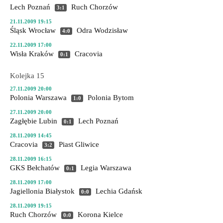
Lech Poznań
Ruch Chorzów
3:1
21.11.2009 19:15
Śląsk Wrocław
Odra Wodzisław
4:0
22.11.2009 17:00
Wisła Kraków
Cracovia
0:1
Kolejka 15
27.11.2009 20:00
Polonia Warszawa
Polonia Bytom
1:0
27.11.2009 20:00
Zagłębie Lubin
Lech Poznań
0:1
28.11.2009 14:45
Cracovia
Piast Gliwice
3:2
28.11.2009 16:15
GKS Bełchatów
Legia Warszawa
0:1
28.11.2009 17:00
Jagiellonia Białystok
Lechia Gdańsk
0:0
28.11.2009 19:15
Ruch Chorzów
Korona Kielce
0:0