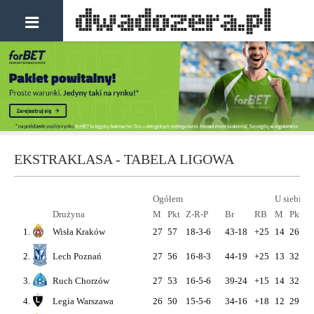
EKSTRAKLASA - TABELA LIGOWA
Ogółem
U siebie
Drużyna
M
Pkt
Z-R-P
Br
RB
M
Pkt
Z
1.
Wisła Kraków
27
57
18-3-6
43-18
+25
14
26
8
2.
Lech Poznań
27
56
16-8-3
44-19
+25
13
32
1
3.
Ruch Chorzów
27
53
16-5-6
39-24
+15
14
32
1
4.
Legia Warszawa
26
50
15-5-6
34-16
+18
12
29
9