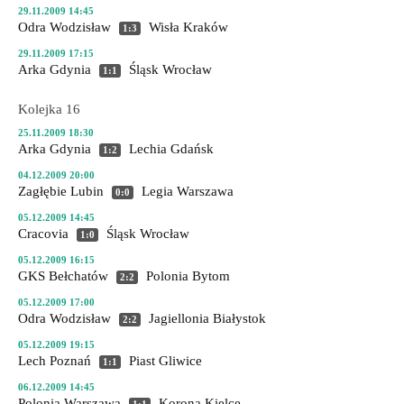
29.11.2009 14:45
Odra Wodzisław
Wisła Kraków
1:3
29.11.2009 17:15
Arka Gdynia
Śląsk Wrocław
1:1
Kolejka 16
25.11.2009 18:30
Arka Gdynia
Lechia Gdańsk
1:2
04.12.2009 20:00
Zagłębie Lubin
Legia Warszawa
0:0
05.12.2009 14:45
Cracovia
Śląsk Wrocław
1:0
05.12.2009 16:15
GKS Bełchatów
Polonia Bytom
2:2
05.12.2009 17:00
Odra Wodzisław
Jagiellonia Białystok
2:2
05.12.2009 19:15
Lech Poznań
Piast Gliwice
1:1
06.12.2009 14:45
Polonia Warszawa
Korona Kielce