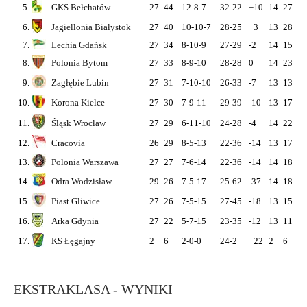
5.
GKS Bełchatów
27
44
12-8-7
32-22
+10
14
27
8
6.
Jagiellonia Białystok
27
40
10-10-7
28-25
+3
13
28
8
7.
Lechia Gdańsk
27
34
8-10-9
27-29
-2
14
15
3
8.
Polonia Bytom
27
33
8-9-10
28-28
0
14
23
6
9.
Zagłębie Lubin
27
31
7-10-10
26-33
-7
13
13
2
10.
Korona Kielce
27
30
7-9-11
29-39
-10
13
17
4
11.
Śląsk Wrocław
27
29
6-11-10
24-28
-4
14
22
6
12.
Cracovia
26
29
8-5-13
22-36
-14
13
17
5
13.
Polonia Warszawa
27
27
7-6-14
22-36
-14
14
18
5
14.
Odra Wodzisław
29
26
7-5-17
25-62
-37
14
18
5
15.
Piast Gliwice
27
26
7-5-15
27-45
-18
13
15
4
16.
Arka Gdynia
27
22
5-7-15
23-35
-12
13
11
2
17.
KS Łęgajny
2
6
2-0-0
24-2
+22
2
6
2
EKSTRAKLASA - WYNIKI