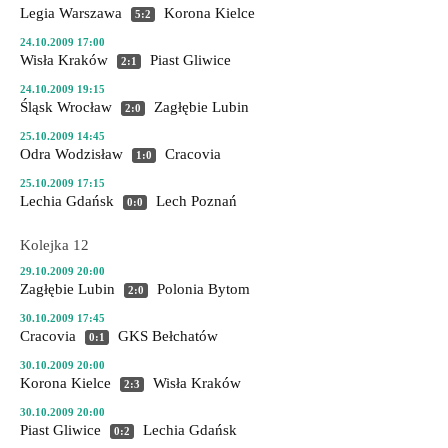
Legia Warszawa
Korona Kielce
5:2
24.10.2009 17:00
Wisła Kraków
Piast Gliwice
2:1
24.10.2009 19:15
Śląsk Wrocław
Zagłębie Lubin
2:0
25.10.2009 14:45
Odra Wodzisław
Cracovia
1:0
25.10.2009 17:15
Lechia Gdańsk
Lech Poznań
0:0
Kolejka 12
29.10.2009 20:00
Zagłębie Lubin
Polonia Bytom
2:0
30.10.2009 17:45
Cracovia
GKS Bełchatów
0:1
30.10.2009 20:00
Korona Kielce
Wisła Kraków
2:3
30.10.2009 20:00
Piast Gliwice
Lechia Gdańsk
0:2