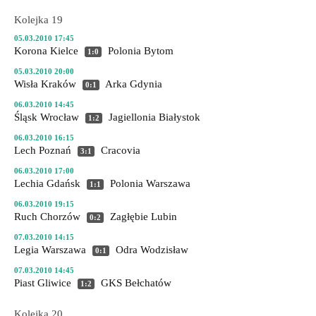
Kolejka 19
05.03.2010 17:45
Korona Kielce
Polonia Bytom
1:0
05.03.2010 20:00
Wisła Kraków
Arka Gdynia
0:1
06.03.2010 14:45
Śląsk Wrocław
Jagiellonia Białystok
1:2
06.03.2010 16:15
Lech Poznań
Cracovia
3:1
06.03.2010 17:00
Lechia Gdańsk
Polonia Warszawa
1:1
06.03.2010 19:15
Ruch Chorzów
Zagłębie Lubin
0:2
07.03.2010 14:15
Legia Warszawa
Odra Wodzisław
0:1
07.03.2010 14:45
Piast Gliwice
GKS Bełchatów
1:2
Kolejka 20