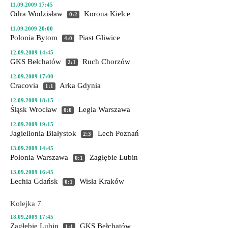
11.09.2009 17:45
Odra Wodzisław
Korona Kielce
0:2
11.09.2009 20:00
Polonia Bytom
Piast Gliwice
4:0
12.09.2009 14:45
GKS Bełchatów
Ruch Chorzów
2:1
12.09.2009 17:00
Cracovia
Arka Gdynia
1:1
12.09.2009 18:15
Śląsk Wrocław
Legia Warszawa
0:0
12.09.2009 19:15
Jagiellonia Białystok
Lech Poznań
2:3
13.09.2009 14:45
Polonia Warszawa
Zagłębie Lubin
0:1
13.09.2009 16:45
Lechia Gdańsk
Wisła Kraków
0:1
Kolejka 7
18.09.2009 17:45
Zagłębie Lubin
GKS Bełchatów
1:1