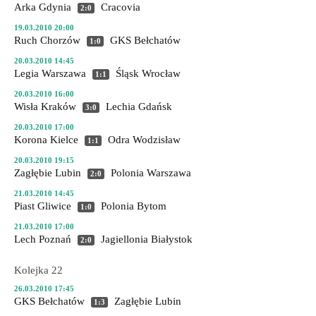
Arka Gdynia
Cracovia
2:0
19.03.2010 20:00
Ruch Chorzów
GKS Bełchatów
1:0
20.03.2010 14:45
Legia Warszawa
Śląsk Wrocław
1:1
20.03.2010 16:00
Wisła Kraków
Lechia Gdańsk
3:0
20.03.2010 17:00
Korona Kielce
Odra Wodzisław
1:1
20.03.2010 19:15
Zagłębie Lubin
Polonia Warszawa
2:0
21.03.2010 14:45
Piast Gliwice
Polonia Bytom
1:0
21.03.2010 17:00
Lech Poznań
Jagiellonia Białystok
2:0
Kolejka 22
26.03.2010 17:45
GKS Bełchatów
Zagłębie Lubin
1:3