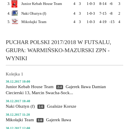
3.
Junior Kebab House Team
4
3
1-0-3
8-14
-6
3
0
4.
Naki Olsztyn (f)
4
3
1-0-3
7-15
-8
2
0
5.
Mikołajki Team
4
3
1-0-3
4-19
-15
4
3
PUCHAR POLSKI 2017/2018 W FUTSALU,
GRUPA: WARMIŃSKO-MAZURSKI ZPN -
WYNIKI
Kolejka 1
30.12.2017 10:00
Junior Kebab House Team
Gajerek Iława
Damian
2:4
Ciecierski 13, Marcin Swacha-Sock...
30.12.2017 10:40
Naki Olsztyn (f)
Goalsize Korsze
1:6
30.12.2017 11:20
Mikołajki Team
Gajerek Iława
1:6
30.12.2017 12:00