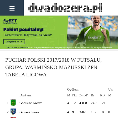
PUCHAR POLSKI 2017/2018 W FUTSALU,
GRUPA: WARMIŃSKO-MAZURSKI ZPN -
TABELA LIGOWA
Ogółem
U sieb
Drużyna
M
Pkt
Z-R-P
Br
RB
M
Pkt
1.
Goalsize Korsze
4
12
4-0-0
24-3
+21
1
3
2.
Gajerek Iława
4
9
3-0-1
16-8
+8
0
0