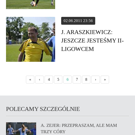
02.06.2011 23:56
J. ARASZKIEWICZ:
JESZCZE JESTEŚMY II-
LIGOWCEM
«
‹
4
5
6
7
8
›
»
POLECAMY SZCZEGÓLNIE
A. ZEJER: PRZEPRASZAM, ALE MAM
TRZY CÓRY