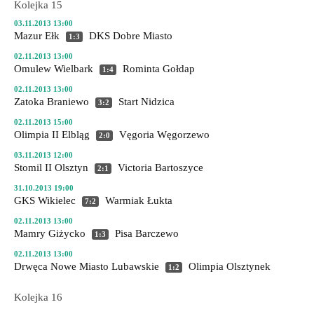
Kolejka 15
03.11.2013 13:00
Mazur Ełk
DKS Dobre Miasto
1:3
02.11.2013 13:00
Omulew Wielbark
Rominta Gołdap
1:4
02.11.2013 13:00
Zatoka Braniewo
Start Nidzica
3:2
02.11.2013 15:00
Olimpia II Elbląg
Vęgoria Węgorzewo
2:0
03.11.2013 12:00
Stomil II Olsztyn
Victoria Bartoszyce
2:1
31.10.2013 19:00
GKS Wikielec
Warmiak Łukta
7:2
02.11.2013 13:00
Mamry Giżycko
Pisa Barczewo
1:3
02.11.2013 13:00
Drwęca Nowe Miasto Lubawskie
Olimpia Olsztynek
1:2
Kolejka 16