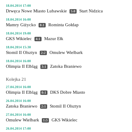
18.04.2014 17:00
Drwęca Nowe Miasto Lubawskie
Start Nidzica
5:0
18.04.2014 16:00
Mamry Giżycko
Rominta Gołdap
0:1
18.04.2014 19:00
GKS Wikielec
Mazur Ełk
4:1
18.04.2014 15:30
Stomil II Olsztyn
Omulew Wielbark
2:2
18.04.2014 16:00
Olimpia II Elbląg
Zatoka Braniewo
3:1
Kolejka 21
27.04.2014 16:00
Olimpia II Elbląg
DKS Dobre Miasto
0:1
26.04.2014 16:00
Zatoka Braniewo
Stomil II Olsztyn
2:1
27.04.2014 16:00
Omulew Wielbark
GKS Wikielec
1:5
26.04.2014 17:00