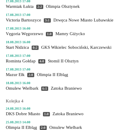
17.08.2013 17:00
Warmiak Łukta
Olimpia Olsztynek
2:2
17.08.2013 17:00
Victoria Bartoszyce
Drwęca Nowe Miasto Lubawskie
3:1
17.08.2013 16:00
Vęgoria Węgorzewo
Mamry Giżycko
1:0
18.08.2013 16:00
Start Nidzica
GKS Wikielec
Sobociński, Karczewski
0:2
17.08.2013 17:00
Rominta Gołdap
Stomil II Olsztyn
4:0
17.08.2013 17:00
Mazur Ełk
Olimpia II Elbląg
2:0
18.08.2013 16:00
Omulew Wielbark
Zatoka Braniewo
6:1
Kolejka 4
24.08.2013 16:00
DKS Dobre Miasto
Zatoka Braniewo
1:0
25.08.2013 14:00
Olimpia II Elbląg
Omulew Wielbark
2:0