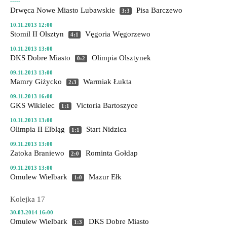
-----
Drwęca Nowe Miasto Lubawskie
Pisa Barczewo
3:3
10.11.2013 12:00
Stomil II Olsztyn
Vęgoria Węgorzewo
4:1
10.11.2013 13:00
DKS Dobre Miasto
Olimpia Olsztynek
0:2
09.11.2013 13:00
Mamry Giżycko
Warmiak Łukta
2:3
09.11.2013 16:00
GKS Wikielec
Victoria Bartoszyce
1:1
10.11.2013 13:00
Olimpia II Elbląg
Start Nidzica
1:1
09.11.2013 13:00
Zatoka Braniewo
Rominta Gołdap
2:0
09.11.2013 13:00
Omulew Wielbark
Mazur Ełk
1:0
Kolejka 17
30.03.2014 16:00
Omulew Wielbark
DKS Dobre Miasto
1:3