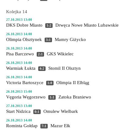
Kolejka 14
27.10.2013 13:00
DKS Dobre Miasto
Drwęca Nowe Miasto Lubawskie
1:2
26.10.2013 14:00
Olimpia Olsztynek
Mamry Giżycko
3:1
26.10.2013 14:00
Pisa Barczewo
GKS Wikielec
2:1
26.10.2013 14:00
Warmiak Łukta
Stomil II Olsztyn
4:2
26.10.2013 14:00
Victoria Bartoszyce
Olimpia II Elbląg
1:0
26.10.2013 15:00
Vęgoria Węgorzewo
Zatoka Braniewo
1:1
27.10.2013 13:00
Start Nidzica
Omulew Wielbark
0:1
26.10.2013 14:00
Rominta Gołdap
Mazur Ełk
7:1