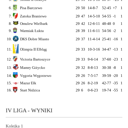
6.
Pisa Barczewo
29
50
14-8-7
52-45
+7
14
2
7.
Zatoka Braniewo
29
47
14-5-10
54-55
-1
15
3
8.
Omulew Wielbark
29
42
12-6-11
48-48
0
15
2
9.
Warmiak Łukta
28
39
11-6-11
54-56
-2
13
2
10.
DKS Dobre Miasto
29
37
11-4-14
25-41
-16
14
2
11.
Olimpia II Elbląg
29
33
10-3-16
34-47
-13
15
2
12.
Victoria Bartoszyce
29
33
9-6-14
37-60
-23
14
1
13.
Mamry Giżycko
29
32
8-8-13
30-38
-8
15
1
14.
Vęgoria Węgorzewo
29
26
7-5-17
39-59
-20
14
2
15.
Mazur Ełk
29
26
8-2-19
42-77
-35
15
2
16.
Start Nidzica
29
6
0-6-23
19-74
-55
14
3
IV LIGA - WYNIKI
Kolejka 1