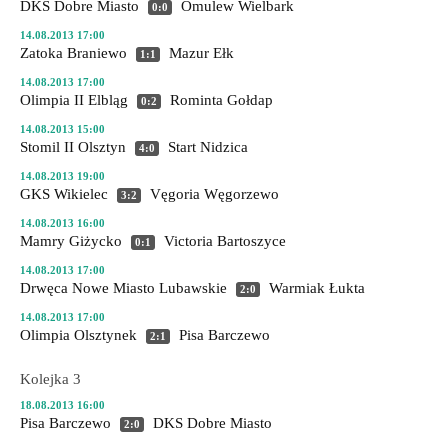
DKS Dobre Miasto
Omulew Wielbark
0:0
14.08.2013 17:00
Zatoka Braniewo
Mazur Ełk
1:1
14.08.2013 17:00
Olimpia II Elbląg
Rominta Gołdap
0:2
14.08.2013 15:00
Stomil II Olsztyn
Start Nidzica
4:0
14.08.2013 19:00
GKS Wikielec
Vęgoria Węgorzewo
3:2
14.08.2013 16:00
Mamry Giżycko
Victoria Bartoszyce
0:1
14.08.2013 17:00
Drwęca Nowe Miasto Lubawskie
Warmiak Łukta
2:0
14.08.2013 17:00
Olimpia Olsztynek
Pisa Barczewo
2:1
Kolejka 3
18.08.2013 16:00
Pisa Barczewo
DKS Dobre Miasto
2:0