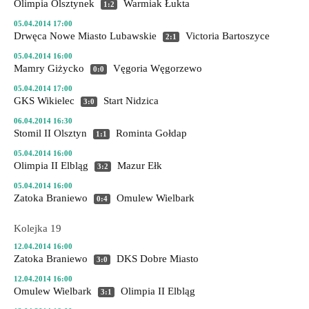
Olimpia Olsztynek
Warmiak Łukta
1:2
05.04.2014 17:00
Drwęca Nowe Miasto Lubawskie
Victoria Bartoszyce
2:1
05.04.2014 16:00
Mamry Giżycko
Vęgoria Węgorzewo
0:0
05.04.2014 17:00
GKS Wikielec
Start Nidzica
3:0
06.04.2014 16:30
Stomil II Olsztyn
Rominta Gołdap
1:1
05.04.2014 16:00
Olimpia II Elbląg
Mazur Ełk
3:2
05.04.2014 16:00
Zatoka Braniewo
Omulew Wielbark
0:4
Kolejka 19
12.04.2014 16:00
Zatoka Braniewo
DKS Dobre Miasto
3:0
12.04.2014 16:00
Omulew Wielbark
Olimpia II Elbląg
3:1