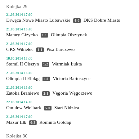
Kolejka 29
21.06.2014 17:00
Drwęca Nowe Miasto Lubawskie
DKS Dobre Miasto
4:0
21.06.2014 16:00
Mamry Giżycko
Olimpia Olsztynek
1:1
21.06.2014 17:00
GKS Wikielec
Pisa Barczewo
1:1
18.06.2014 17:30
Stomil II Olsztyn
Warmiak Łukta
1:2
21.06.2014 16:00
Olimpia II Elbląg
Victoria Bartoszyce
4:1
21.06.2014 16:00
Zatoka Braniewo
Vęgoria Węgorzewo
2:1
22.06.2014 14:00
Omulew Wielbark
Start Nidzica
5:0
21.06.2014 17:00
Mazur Ełk
Rominta Gołdap
0:3
Kolejka 30