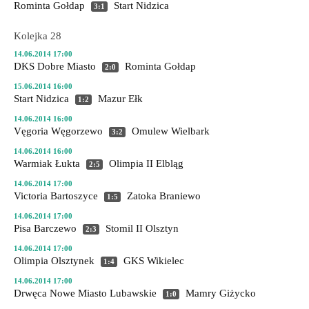
Rominta Gołdap
Start Nidzica
3:1
Kolejka 28
14.06.2014 17:00
DKS Dobre Miasto
Rominta Gołdap
2:0
15.06.2014 16:00
Start Nidzica
Mazur Ełk
1:2
14.06.2014 16:00
Vęgoria Węgorzewo
Omulew Wielbark
3:2
14.06.2014 16:00
Warmiak Łukta
Olimpia II Elbląg
2:5
14.06.2014 17:00
Victoria Bartoszyce
Zatoka Braniewo
1:5
14.06.2014 17:00
Pisa Barczewo
Stomil II Olsztyn
2:3
14.06.2014 17:00
Olimpia Olsztynek
GKS Wikielec
1:4
14.06.2014 17:00
Drwęca Nowe Miasto Lubawskie
Mamry Giżycko
1:0