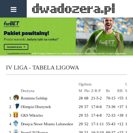
IV LIGA - TABELA LIGOWA
Ogółem
U si
Drużyna
M
Pkt
Z-R-P
Br
RB
M
P
1.
Rominta Gołdap
28
68
21-5-2
70-15
+55
14
3
2.
Olimpia Olsztynek
29
57
17-6-6
73-36
+37
14
3
3.
GKS Wikielec
29
55
17-4-8
72-33
+39
15
3
4.
Drwęca Nowe Miasto Lubawskie
29
52
17-1-11
55-43
+12
15
3
5.
Stomil II Olsztyn
29
51
16-3-10
60-37
+23
15
3