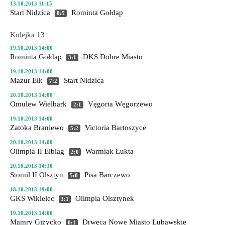
13.10.2013 11:15
Start Nidzica
Rominta Gołdap
0:5
Kolejka 13
19.10.2013 14:00
Rominta Gołdap
DKS Dobre Miasto
3:1
19.10.2013 14:00
Mazur Ełk
Start Nidzica
7:2
20.10.2013 14:00
Omulew Wielbark
Vęgoria Węgorzewo
2:1
19.10.2013 14:00
Zatoka Braniewo
Victoria Bartoszyce
5:2
20.10.2013 14:00
Olimpia II Elbląg
Warmiak Łukta
2:0
20.10.2013 14:30
Stomil II Olsztyn
Pisa Barczewo
5:0
18.10.2013 19:00
GKS Wikielec
Olimpia Olsztynek
3:1
19.10.2013 14:00
Mamry Giżycko
Drwęca Nowe Miasto Lubawskie
0:1