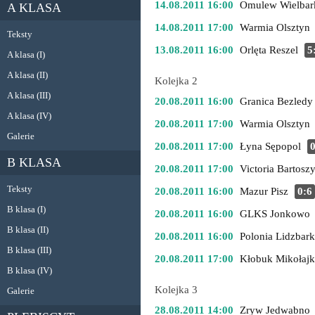
14.08.2011 16:00
Omulew Wielbar
A KLASA
14.08.2011 17:00
Warmia Olsztyn
Teksty
13.08.2011 16:00
Orlęta Reszel
5
A klasa (I)
A klasa (II)
Kolejka 2
A klasa (III)
20.08.2011 16:00
Granica Bezledy
A klasa (IV)
20.08.2011 17:00
Warmia Olsztyn
Galerie
20.08.2011 17:00
Łyna Sępopol
0
B KLASA
20.08.2011 17:00
Victoria Bartosz
Teksty
20.08.2011 16:00
Mazur Pisz
0:6
B klasa (I)
20.08.2011 16:00
GLKS Jonkowo
B klasa (II)
20.08.2011 16:00
Polonia Lidzbar
B klasa (III)
20.08.2011 17:00
Kłobuk Mikołajk
B klasa (IV)
Kolejka 3
Galerie
28.08.2011 14:00
Zryw Jedwabno