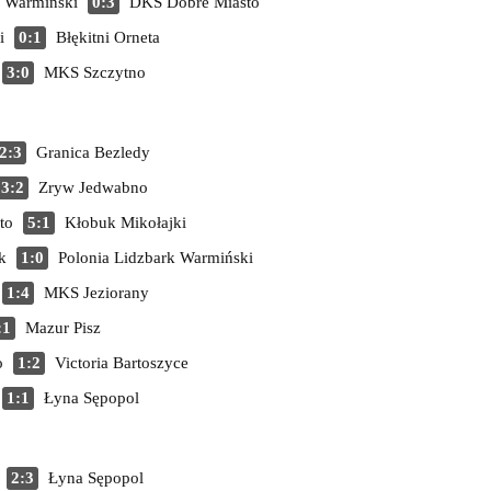
k Warmiński
0:3
DKS Dobre Miasto
i
0:1
Błękitni Orneta
3:0
MKS Szczytno
2:3
Granica Bezledy
3:2
Zryw Jedwabno
to
5:1
Kłobuk Mikołajki
k
1:0
Polonia Lidzbark Warmiński
1:4
MKS Jeziorany
:1
Mazur Pisz
o
1:2
Victoria Bartoszyce
1:1
Łyna Sępopol
2:3
Łyna Sępopol