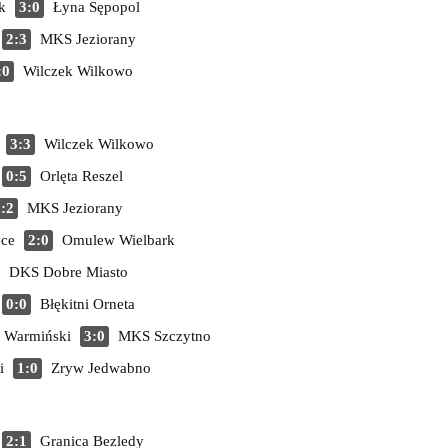
k
3:0
Łyna Sępopol
2:3
MKS Jeziorany
:0
Wilczek Wilkowo
3:3
Wilczek Wilkowo
0:5
Orlęta Reszel
:2
MKS Jeziorany
yce
2:0
Omulew Wielbark
DKS Dobre Miasto
0:0
Błękitni Orneta
k Warmiński
3:0
MKS Szczytno
i
1:0
Zryw Jedwabno
2:1
Granica Bezledy