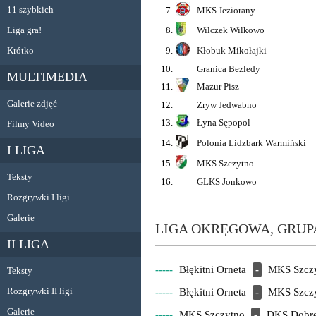
11 szybkich
7.
MKS Jeziorany
Liga gra!
8.
Wilczek Wilkowo
Krótko
9.
Kłobuk Mikołajki
10.
Granica Bezledy
MULTIMEDIA
11.
Mazur Pisz
Galerie zdjęć
12.
Zryw Jedwabno
13.
Łyna Sępopol
Filmy Video
14.
Polonia Lidzbark Warmiński
I LIGA
15.
MKS Szczytno
Teksty
16.
GLKS Jonkowo
Rozgrywki I ligi
Galerie
LIGA OKRĘGOWA, GRUPA
II LIGA
-----
Błękitni Orneta
-
MKS Szcz
Teksty
Rozgrywki II ligi
-----
Błękitni Orneta
-
MKS Szcz
Galerie
-----
MKS Szczytno
-
DKS Dobre