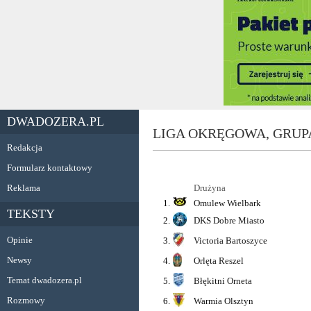
DWADOZERA.PL
LIGA OKRĘGOWA, GRUPA
Redakcja
Formularz kontaktowy
Reklama
Drużyna
1.
Omulew Wielbark
TEKSTY
2.
DKS Dobre Miasto
Opinie
3.
Victoria Bartoszyce
Newsy
4.
Orlęta Reszel
Temat dwadozera.pl
5.
Błękitni Orneta
Rozmowy
6.
Warmia Olsztyn