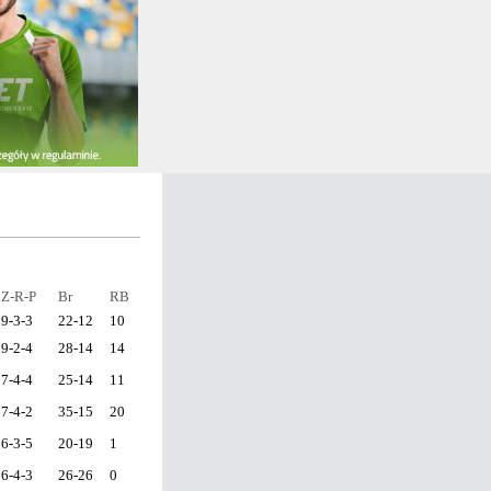
Z-R-P
Br
RB
9-3-3
22-12
10
9-2-4
28-14
14
7-4-4
25-14
11
7-4-2
35-15
20
6-3-5
20-19
1
6-4-3
26-26
0