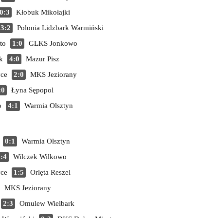
0:3
Kłobuk Mikołajki
3:2
Polonia Lidzbark Warmiński
to
1:0
GLKS Jonkowo
k
4:0
Mazur Pisz
yce
2:0
MKS Jeziorany
:0
Łyna Sępopol
o
4:1
Warmia Olsztyn
0:1
Warmia Olsztyn
:4
Wilczek Wilkowo
yce
1:5
Orlęta Reszel
MKS Jeziorany
2:3
Omulew Wielbark