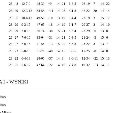
28
43
12-7-9
48-39
+9
14
21
6-3-5
26-19
7
14
22
28
39
12-3-13
65-54
+11
14
25
8-1-5
42-22
20
14
14
28
36
10-6-12
49-59
-10
13
19
5-4-4
22-19
3
15
17
28
29
9-2-17
47-65
-18
14
19
6-1-7
29-27
2
14
10
28
29
7-8-13
36-74
-38
15
21
5-6-4
23-29
-6
13
8
29
27
7-6-16
33-64
-31
14
21
6-3-5
21-24
-3
15
6
28
27
7-6-15
41-54
-13
15
20
5-5-5
25-22
3
13
7
28
23
5-8-15
31-71
-40
14
15
3-6-5
17-25
-8
14
8
29
22
6-4-19
28-65
-37
14
9
3-0-11
12-34
-22
15
13
28
21
5-6-17
42-64
-22
14
10
2-4-8
19-32
-13
14
11
 I - WYNIKI
ytno
ytno
 Miasto