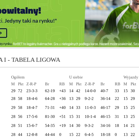
 I - TABELA LIGOWA
Ogółem
U siebie
Wyjazdy
M
Pkt
Z-R-P
Br
RB
M
Pkt
Z-R-P
Br
RB
M
Pkt
29
72
23-3-3
62-19
+43
14
42
14-0-0
40-7
33
15
30
28
58
18-4-6
64-28
+36
13
29
9-2-2
36-14
22
15
29
29
58
18-4-7
71-31
+40
14
33
11-0-3
46-17
29
15
25
28
56
17-5-6
81-30
+51
15
31
10-1-4
46-15
31
13
25
28
51
15-6-7
54-35
+19
14
30
9-3-2
34-16
18
14
21
28
44
12-8-8
44-44
0
15
22
6-4-5
18-18
0
13
22