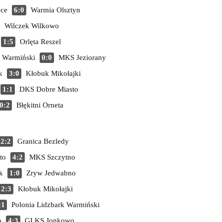
yce
6:0
Warmia Olsztyn
Wilczek Wilkowo
1:5
Orlęta Reszel
k Warmiński
0:0
MKS Jeziorany
k
3:0
Kłobuk Mikołajki
1:1
DKS Dobre Miasto
0:2
Błękitni Orneta
2:2
Granica Bezledy
to
4:2
MKS Szczytno
k
1:0
Zryw Jedwabno
2:3
Kłobuk Mikołajki
:1
Polonia Lidzbark Warmiński
o
4:3
GLKS Jonkowo