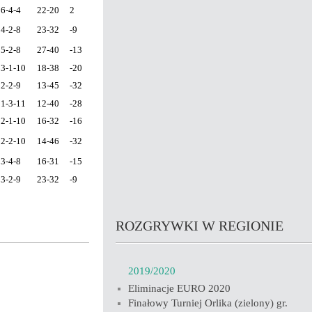
6-4-4
22-20
2
4-2-8
23-32
-9
5-2-8
27-40
-13
3-1-10
18-38
-20
2-2-9
13-45
-32
1-3-11
12-40
-28
2-1-10
16-32
-16
2-2-10
14-46
-32
3-4-8
16-31
-15
3-2-9
23-32
-9
ROZGRYWKI W REGIONIE
2019/2020
Eliminacje EURO 2020
Finałowy Turniej Orlika (zielony) gr.