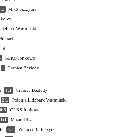
:1
MKS Szczytno
nkowo
Lidzbark Warmiński
ielbark
pol
-
GLKS Jonkowo
-
Granica Bezledy
i
4:1
Granica Bezledy
2:1
Polonia Lidzbark Warmiński
0:3
GLKS Jonkowo
1:1
Mazur Pisz
to
4:1
Victoria Bartoszyce