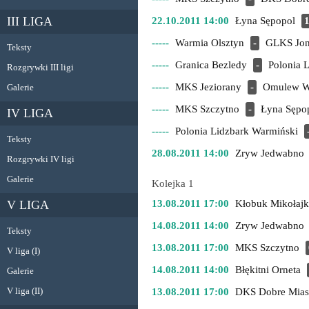
III LIGA
22.10.2011 14:00
Łyna Sępopol
1
-----
Warmia Olsztyn
-
GLKS Jo
Teksty
-----
Granica Bezledy
-
Polonia 
Rozgrywki III ligi
-----
MKS Jeziorany
-
Omulew W
Galerie
-----
MKS Szczytno
-
Łyna Sępo
IV LIGA
-----
Polonia Lidzbark Warmiński
Teksty
28.08.2011 14:00
Zryw Jedwabno
Rozgrywki IV ligi
Galerie
Kolejka 1
V LIGA
13.08.2011 17:00
Kłobuk Mikołajk
14.08.2011 14:00
Zryw Jedwabno
Teksty
13.08.2011 17:00
MKS Szczytno
V liga (I)
14.08.2011 14:00
Błękitni Orneta
Galerie
V liga (II)
13.08.2011 17:00
DKS Dobre Mias