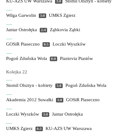
KU-AZS UW Warszawa
Stomil Olsztyn - kobiety
3:0
-----
Wilga Garwolin
UMKS Zgierz
3:0
-----
Jantar Ostrołęka
Ząbkovia Ząbki
2:4
-----
GOSiR Piaseczno
Loczki Wyszków
0:5
-----
Pogoń Zduńska Wola
Piastovia Piastów
0:0
Kolejka 22
-----
Stomil Olsztyn - kobiety
Pogoń Zduńska Wola
5:0
-----
Akademia 2012 Suwałki
GOSiR Piaseczno
3:0
-----
Loczki Wyszków
Jantar Ostrołęka
3:0
-----
UMKS Zgierz
KU-AZS UW Warszawa
0:3