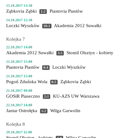
15.10.2017 13:30
Ząbkovia Ząbki
Piastovia Piastów
1:2
14.10.2017 12:30
Loczki Wyszków
Akademia 2012 Suwałki
10:1
Kolejka 7
22.10.2017 14:00
Akademia 2012 Suwałki
Stomil Olsztyn - kobiety
3:5
21.10.2017 15:00
Piastovia Piastów
Loczki Wyszków
0:4
21.10.2017 15:00
Pogoń Zduńska Wola
Ząbkovia Ząbki
0:5
21.10.2017 09:00
GOSiR Piaseczno
KU-AZS UW Warszawa
2:1
22.10.2017 14:00
Jantar Ostrołęka
Wilga Garwolin
1:2
Kolejka 8
29.10.2017 11:00
Stomil Olsztyn - kobiety
Wilga Garwolin