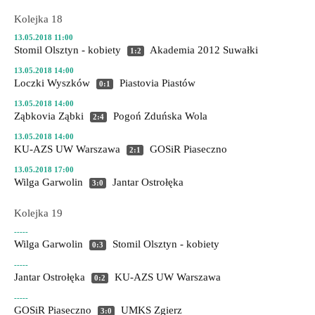
Kolejka 18
13.05.2018 11:00
Stomil Olsztyn - kobiety
Akademia 2012 Suwałki
1:2
13.05.2018 14:00
Loczki Wyszków
Piastovia Piastów
0:1
13.05.2018 14:00
Ząbkovia Ząbki
Pogoń Zduńska Wola
2:4
13.05.2018 14:00
KU-AZS UW Warszawa
GOSiR Piaseczno
2:1
13.05.2018 17:00
Wilga Garwolin
Jantar Ostrołęka
3:0
Kolejka 19
-----
Wilga Garwolin
Stomil Olsztyn - kobiety
0:3
-----
Jantar Ostrołęka
KU-AZS UW Warszawa
0:2
-----
GOSiR Piaseczno
UMKS Zgierz
3:0