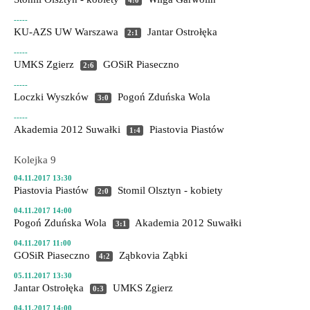
4:0
-----
KU-AZS UW Warszawa
Jantar Ostrołęka
2:1
-----
UMKS Zgierz
GOSiR Piaseczno
2:6
-----
Loczki Wyszków
Pogoń Zduńska Wola
3:0
-----
Akademia 2012 Suwałki
Piastovia Piastów
1:4
Kolejka 9
04.11.2017 13:30
Piastovia Piastów
Stomil Olsztyn - kobiety
2:0
04.11.2017 14:00
Pogoń Zduńska Wola
Akademia 2012 Suwałki
3:1
04.11.2017 11:00
GOSiR Piaseczno
Ząbkovia Ząbki
4:2
05.11.2017 13:30
Jantar Ostrołęka
UMKS Zgierz
0:3
04.11.2017 14:00