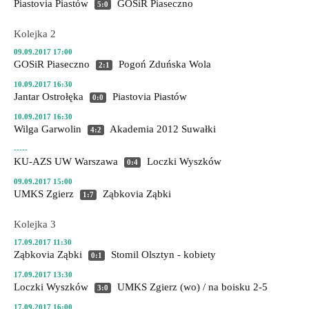
Piastovia Piastów
GOSiR Piaseczno
5:0
Kolejka 2
09.09.2017 17:00
GOSiR Piaseczno
Pogoń Zduńska Wola
2:1
10.09.2017 16:30
Jantar Ostrołęka
Piastovia Piastów
0:0
10.09.2017 16:30
Wilga Garwolin
Akademia 2012 Suwałki
4:2
-----
KU-AZS UW Warszawa
Loczki Wyszków
0:4
09.09.2017 15:00
UMKS Zgierz
Ząbkovia Ząbki
1:7
Kolejka 3
17.09.2017 11:30
Ząbkovia Ząbki
Stomil Olsztyn - kobiety
0:1
17.09.2017 13:30
Loczki Wyszków
UMKS Zgierz
(wo) / na boisku 2-5
3:0
17.09.2017 16:00