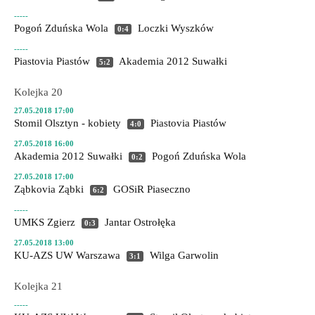
-----
Pogoń Zduńska Wola
Loczki Wyszków
0:4
-----
Piastovia Piastów
Akademia 2012 Suwałki
5:2
Kolejka 20
27.05.2018 17:00
Stomil Olsztyn - kobiety
Piastovia Piastów
4:0
27.05.2018 16:00
Akademia 2012 Suwałki
Pogoń Zduńska Wola
0:2
27.05.2018 17:00
Ząbkovia Ząbki
GOSiR Piaseczno
6:2
-----
UMKS Zgierz
Jantar Ostrołęka
0:3
27.05.2018 13:00
KU-AZS UW Warszawa
Wilga Garwolin
3:1
Kolejka 21
-----