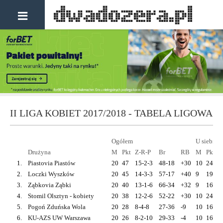
II LIGA KOBIET 2017/2018 - TABELA LIGOWA
Ogółem
U siebie
Drużyna
M
Pkt
Z-R-P
Br
RB
M
Pkt
Z
1.
Piastovia Piastów
20
47
15-2-3
48-18
+30
10
24
8
2.
Loczki Wyszków
20
45
14-3-3
57-17
+40
9
19
6
3.
Ząbkovia Ząbki
20
40
13-1-6
66-34
+32
9
16
5
4.
Stomil Olsztyn - kobiety
20
38
12-2-6
52-22
+30
10
24
8
5.
Pogoń Zduńska Wola
20
28
8-4-8
27-36
-9
10
16
4
6.
KU-AZS UW Warszawa
20
26
8-2-10
29-33
-4
10
16
5