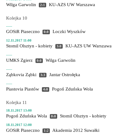
Wilga Garwolin
KU-AZS UW Warszawa
2:1
Kolejka 10
-----
GOSiR Piaseczno
Loczki Wyszków
0:0
12.11.2017 11:00
Stomil Olsztyn - kobiety
KU-AZS UW Warszawa
3:0
-----
UMKS Zgierz
Wilga Garwolin
0:0
-----
Ząbkovia Ząbki
Jantar Ostrołęka
3:3
-----
Piastovia Piastów
Pogoń Zduńska Wola
4:0
Kolejka 11
18.11.2017 13:00
Pogoń Zduńska Wola
Stomil Olsztyn - kobiety
0:0
18.11.2017 12:00
GOSiR Piaseczno
Akademia 2012 Suwałki
1:2