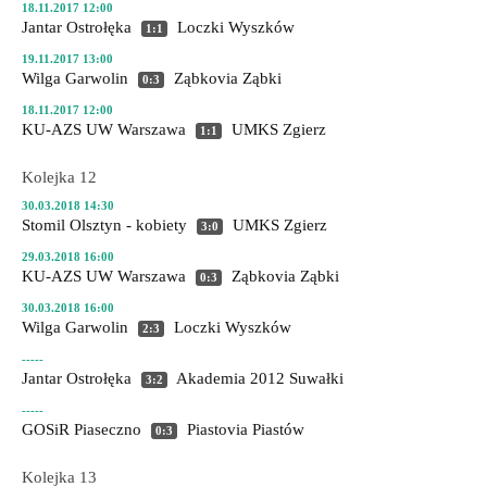
18.11.2017 12:00
Jantar Ostrołęka
Loczki Wyszków
1:1
19.11.2017 13:00
Wilga Garwolin
Ząbkovia Ząbki
0:3
18.11.2017 12:00
KU-AZS UW Warszawa
UMKS Zgierz
1:1
Kolejka 12
30.03.2018 14:30
Stomil Olsztyn - kobiety
UMKS Zgierz
3:0
29.03.2018 16:00
KU-AZS UW Warszawa
Ząbkovia Ząbki
0:3
30.03.2018 16:00
Wilga Garwolin
Loczki Wyszków
2:3
-----
Jantar Ostrołęka
Akademia 2012 Suwałki
3:2
-----
GOSiR Piaseczno
Piastovia Piastów
0:3
Kolejka 13