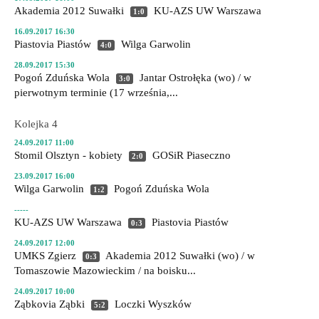
Akademia 2012 Suwałki
KU-AZS UW Warszawa
1:0
16.09.2017 16:30
Piastovia Piastów
Wilga Garwolin
4:0
28.09.2017 15:30
Pogoń Zduńska Wola
Jantar Ostrołęka
(wo) / w
3:0
pierwotnym terminie (17 września,...
Kolejka 4
24.09.2017 11:00
Stomil Olsztyn - kobiety
GOSiR Piaseczno
2:0
23.09.2017 16:00
Wilga Garwolin
Pogoń Zduńska Wola
1:2
-----
KU-AZS UW Warszawa
Piastovia Piastów
0:3
24.09.2017 12:00
UMKS Zgierz
Akademia 2012 Suwałki
(wo) / w
0:3
Tomaszowie Mazowieckim / na boisku...
24.09.2017 10:00
Ząbkovia Ząbki
Loczki Wyszków
5:2