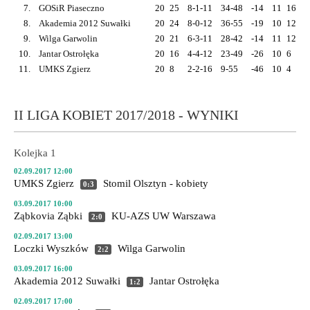
7.
GOSiR Piaseczno
20
25
8-1-11
34-48
-14
11
16
5
8.
Akademia 2012 Suwałki
20
24
8-0-12
36-55
-19
10
12
4
9.
Wilga Garwolin
20
21
6-3-11
28-42
-14
11
12
4
10.
Jantar Ostrołęka
20
16
4-4-12
23-49
-26
10
6
1
11.
UMKS Zgierz
20
8
2-2-16
9-55
-46
10
4
1
II LIGA KOBIET 2017/2018 - WYNIKI
Kolejka 1
02.09.2017 12:00
UMKS Zgierz
Stomil Olsztyn - kobiety
0:3
03.09.2017 10:00
Ząbkovia Ząbki
KU-AZS UW Warszawa
2:0
02.09.2017 13:00
Loczki Wyszków
Wilga Garwolin
2:2
03.09.2017 16:00
Akademia 2012 Suwałki
Jantar Ostrołęka
1:2
02.09.2017 17:00