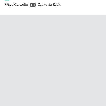
-----
Wilga Garwolin
Ząbkovia Ząbki
1:4