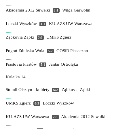
-----
Akademia 2012 Suwałki
Wilga Garwolin
2:1
-----
Loczki Wyszków
KU-AZS UW Warszawa
4:1
-----
Ząbkovia Ząbki
UMKS Zgierz
3:0
-----
Pogoń Zduńska Wola
GOSiR Piaseczno
5:2
-----
Piastovia Piastów
Jantar Ostrołęka
5:1
Kolejka 14
-----
Stomil Olsztyn - kobiety
Ząbkovia Ząbki
6:2
-----
UMKS Zgierz
Loczki Wyszków
0:3
-----
KU-AZS UW Warszawa
Akademia 2012 Suwałki
2:3
-----