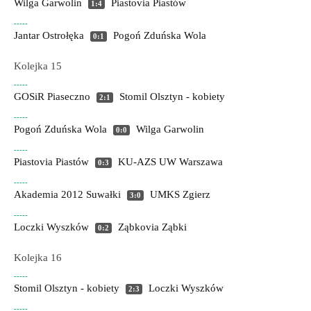
Wilga Garwolin
Piastovia Piastów
1:4
-----
Jantar Ostrołęka
Pogoń Zduńska Wola
0:1
Kolejka 15
-----
GOSiR Piaseczno
Stomil Olsztyn - kobiety
2:1
-----
Pogoń Zduńska Wola
Wilga Garwolin
0:0
-----
Piastovia Piastów
KU-AZS UW Warszawa
0:3
-----
Akademia 2012 Suwałki
UMKS Zgierz
3:0
-----
Loczki Wyszków
Ząbkovia Ząbki
0:2
Kolejka 16
-----
Stomil Olsztyn - kobiety
Loczki Wyszków
2:3
-----