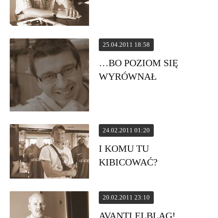
25.04.2011 18:58
…BO POZIOM SIĘ
WYRÓWNAŁ
24.02.2011 01:20
I KOMU TU
KIBICOWAĆ?
20.02.2011 23:10
AVANTI ELBLĄG!