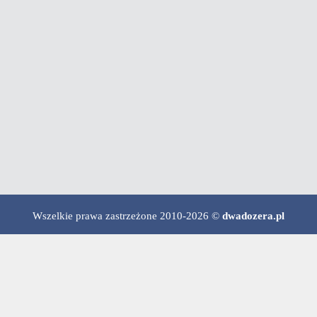
Wszelkie prawa zastrzeżone 2010-2026 ©
dwadozera.pl