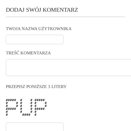
DODAJ SWÓJ KOMENTARZ
TWOJA NAZWA UŻYTKOWNIKA
TREŚĆ KOMENTARZA
PRZEPISZ PONIŻSZE 3 LITERY
#####  #    # #####  

#    # #    # #    # 

#    # #    # #    # 

#####  #    # #####  

#      #    # #      

#       ####  #      
