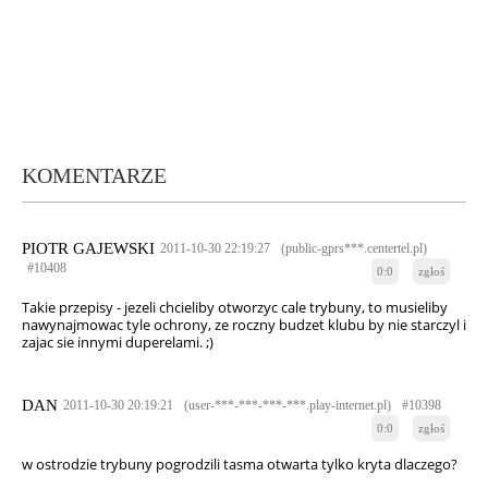
KOMENTARZE
PIOTR GAJEWSKI
2011-10-30 22:19:27
(public-gprs***.centertel.pl)
#10408
0:0
zgłoś
Takie przepisy - jezeli chcieliby otworzyc cale trybuny, to musieliby
nawynajmowac tyle ochrony, ze roczny budzet klubu by nie starczyl i
zajac sie innymi duperelami. ;)
DAN
2011-10-30 20:19:21
(user-***-***-***-***.play-internet.pl)
#10398
0:0
zgłoś
w ostrodzie trybuny pogrodzili tasma otwarta tylko kryta dlaczego?