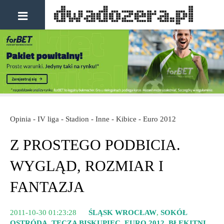
Opinia - IV liga - Stadion - Inne - Kibice - Euro 2012
Z PROSTEGO PODBICIA.
WYGLĄD, ROZMIAR I
FANTAZJA
2011-10-30 01:23:28
ŚLĄSK WROCŁAW
,
SOKÓŁ
OSTRÓDA
,
TĘCZA BISKUPIEC
,
EURO 2012
,
BŁĘKITNI