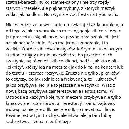
szatnie-baraczki, tylko szatnie-salony i nie trzy rzędy
starych krzesełek, ale piękne trybuny, z których meczyk
widać jak na dłoni. No i wynik – 7:2, fiesta na trybunach…
Nie twierdzę, że nowy stadion rozwiązuje każdy problem, a
od tego w jakich warunkach mecz oglądają kibice zależy to
jak prezentują się piłkarze. Na pewno przełożenie nie jest
aż tak bezpośrednie. Baza ma jednak znaczenie, i to
wielkie. Oprócz kibiców-fanatyków, którym na ukochanym
stadionie nigdy nic nie przeszkadza, bo przecież to ich
świątynia, są również i kibice-klienci, bądź – jak kto woli –
„piknicy”, którzy idą na mecz tak jak do kina, na koncert lub
do teatru – czerpać rozrywkę. Zresztą nie tylko „pikników”
to dotyczy, bo jak rośnie cała frekwencja, to i „ultrasów”
jakoś przybywa. No, ale to jeszcze nie wszystko. Wraz z
nową bazą przybywa zainteresowania i entuzjazmu. W
Ostródzie z każdym kolejnym meczem przybywa nie tylko
kibiców, ale i sponsorów, a inwestorzy i samorządowcy
mówią już nie tyle o III, nie tyle o II, co nawet o… I lidze.
Pewnie jest w tym trochę szaleństwa, ale ja tam lubię
szaleństwo. Trzeba mieć fantazję.