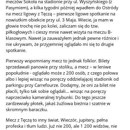
meczów Sokoła na stadionie przy ul. Wyszyńskiego (z
Pasymiem), a kilka tygodni później wpadłem do Ostródy
na mecz ligowy z Tęczą – pierwsze ligowe spotkanie na
nowiutkim obiekcie przy ul. 3 Maja. Wiecie, ja mam w
głowie trochę nie po kolei, zaliczam się do tzw.
piłkogłowych i cieszy mnie nawet wizyta na meczu B-
klasowym. Nawet ja zauważyłem jednak pewne różnice i
nie ukrywam, że przyjemniej oglądało mi się to drugie
spotkanie.
Pierwszy wspomniany mecz to jednak folklor. Bilety
sprzedawali panowie przy stoliku, a mecz – w leniwe
popołudnie - oglądało może z 200 osób, z czego połowa
albo i lepiej wisząc na poręczy oddzielającej stadionik od
parkingu przy Carrefourze. Dodajmy, że oni za bilet nie
płacili, tylko tak sobie oglądali… wisząc na poręczy
naprzeciwko kameralnej trybunki. Do tego jeszcze
zardzewiały płotek, jakaś żużlowa bieżnia i szatnie w
skromnym baraczku.
Mecz z Tęczą to inny świat. Wieczór, jupitery, pełna
profeska i tłum ludzi. Już nie 200, ale 1 200 widzów, nie