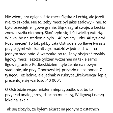
Nie wiem, czy oglądaliście mecz Śląska z Lechią, ale jeżeli
nie, to szkoda. Nie to, żeby mecz był jakiś szałowy – nie, to
było przeciętne ligowe granie. Śląsk zagrał swoje, a Lechia
znowu raziła niemocą. Skończyło się 1:0 i wielką euforią.
Wielką, bo na stadionie było… 40 tysięcy ludzi. 40 tysięcy!
Rozumiecie?! To tak, jakby całą Ostródę albo Iławę (wraz z
przyległymi wioskami) zgromadzić w jednej chwili na
jednym stadionie. A wszystko po to, żeby obejrzeć zwykły
ligowy mecz. Jeszcze tydzień wcześniej na takie samo
ligowe granie z Podbeskidziem, tyle że nie na nowym
stadionie, ale przy Oporowskiej, przyszło nieco ponad 7
tysięcy. Też ładnie, ale jednak w rubryce „frekwencja” lepiej
prezentuje się wartość „40 000”.
O Ostródzie wspomniałem nieprzypadkowo, bo to
przykład analogiczny, choć na mniejszą, IV-ligową i naszą
lokalną, skalę.
Tak się złożyło, że byłem akurat na jednym z ostatnich