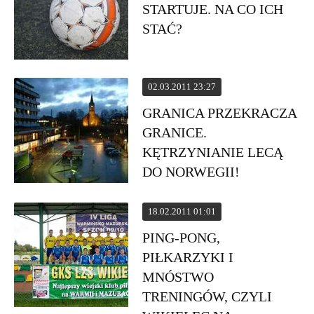
STARTUJE. NA CO ICH
STAĆ?
02.03.2011 23:27
GRANICA PRZEKRACZA
GRANICE.
KĘTRZYNIANIE LECĄ
DO NORWEGII!
18.02.2011 01:01
PING-PONG,
PIŁKARZYKI I
MNÓSTWO
TRENINGÓW, CZYLI