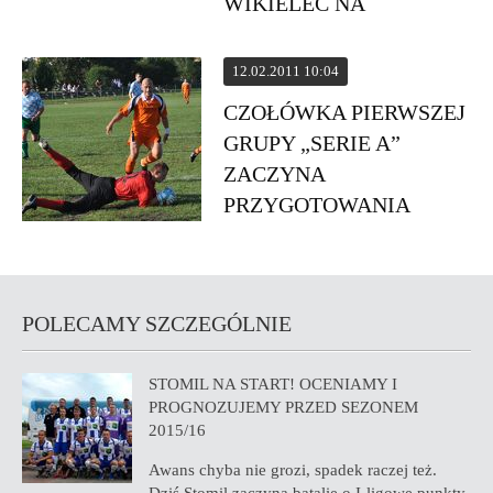
WIKIELEC NA
ZGRUPOWANIU
12.02.2011 10:04
CZOŁÓWKA PIERWSZEJ
GRUPY „SERIE A”
ZACZYNA
PRZYGOTOWANIA
POLECAMY SZCZEGÓLNIE
STOMIL NA START! OCENIAMY I
PROGNOZUJEMY PRZED SEZONEM
2015/16
Awans chyba nie grozi, spadek raczej też.