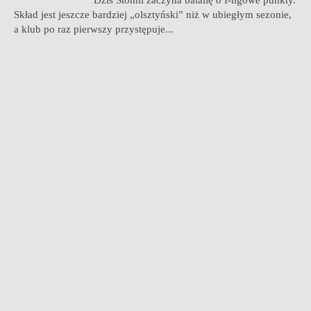
Dziś Stomil zaczyna batalię o I-ligowe punkty.
Skład jest jeszcze bardziej „olsztyński” niż w ubiegłym sezonie,
a klub po raz pierwszy przystępuje...