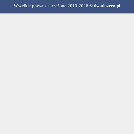
Wszelkie prawa zastrzeżone 2010-2026 ©
dwadozera.pl