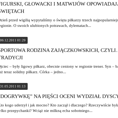
FIGURSKI, GŁOWACKI I MATWIJÓW OPOWIADAJ
ŚWIĘTACH
zień przed wigilią wypytaliśmy o święta piłkarzy trzech najpopularni
egionie. O swoich ulubionych potrawach, dylematach...
06.12.2011 01:29
SPORTOWA RODZINA ZAJĄCZKOWSKICH, CZYL
TRADYCJI
jciec – były ligowy piłkarz, obecnie ceniony w regionie trener. Syn – b
uż teraz solidny piłkarz. Córka – jedno...
31.05.2011 01:13
„DOGRYWKĘ” NA PIĘŚCI OCENI WYDZIAŁ DYSC
to kogo uderzył i jak mocno? Kto zaczął i dlaczego? Rzeczywiście był
ylko przepychanki? Wciąż nie milkną echa sobotniego...