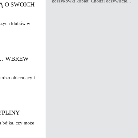
koszykówki kobiet. Chodzi oczywiście...
Ą O SWOICH
ejszych klubów w
I… WBREW
ardzo obiecujący i
YPLINY
a bójka, czy może