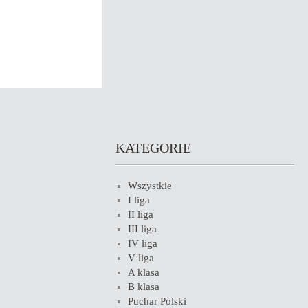
KATEGORIE
Wszystkie
I liga
II liga
III liga
IV liga
V liga
A klasa
B klasa
Puchar Polski