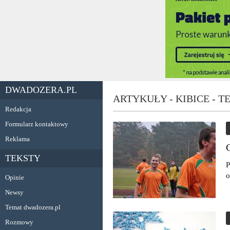
DWADOZERA.PL
ARTYKUŁY - KIBICE - 
Redakcja
Formularz kontaktowy
Reklama
TEKSTY
P
o
Opinie
Newsy
Temat dwadozera.pl
Rozmowy