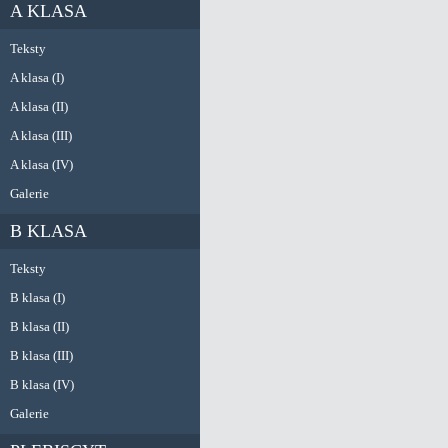
A KLASA
Teksty
A klasa (I)
A klasa (II)
A klasa (III)
A klasa (IV)
Galerie
B KLASA
Teksty
B klasa (I)
B klasa (II)
B klasa (III)
B klasa (IV)
Galerie