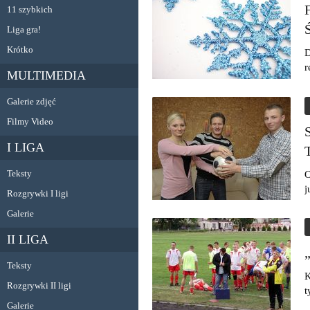
11 szybkich
Liga gra!
Krótko
D
r
MULTIMEDIA
Galerie zdjęć
Filmy Video
I LIGA
Teksty
O
j
Rozgrywki I ligi
Galerie
II LIGA
Teksty
K
Rozgrywki II ligi
t
Galerie