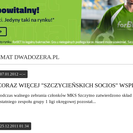
TEMAT DWADOZERA.PL
07.01.2012 --:--
CORAZ WIĘCEJ "SZCZYCIEŃSKICH SOCIOS" WSP
odczas walnego zebrania członków MKS Szczytno zatwierdzono skład 
statniego zespołu grupy 1 ligi okręgowej pozostał...
25.12.2011 01:34