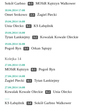
Sokół Garbno
MOSiR Kętrzyn
Walkower
0:3
18.04.2014 17:00
Omet Srokowo
Żagiel Piecki
2:3
19.04.2014 14:00
Unia Olecko
KS Łabędnik
9:1
19.04.2014 14:00
Tytan Łankiejmy
Kowalak Kowale Oleckie
3:2
19.04.2014 16:00
Pogoń Ryn
Orkan Sątopy
3:1
Kolejka 14
27.04.2014 13:00
MOSiR Kętrzyn
Pogoń Ryn
8:1
27.04.2014 14:00
Żagiel Piecki
Tytan Łankiejmy
4:1
27.04.2014 14:00
Kowalak Kowale Oleckie
Unia Olecko
0:2
-----
KS Łabędnik
Sokół Garbno
Walkower
3:0