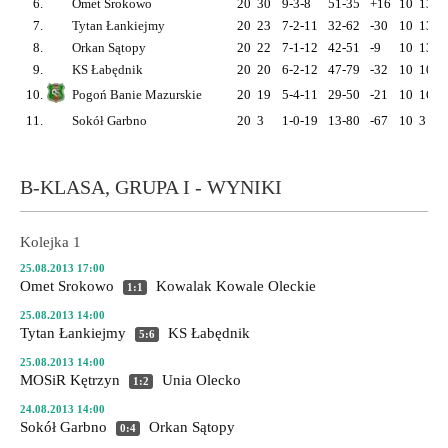
6.
Omet Srokowo
20
30
9-3-8
51-35
+16
10
13
7.
Tytan Łankiejmy
20
23
7-2-11
32-62
-30
10
13
8.
Orkan Sątopy
20
22
7-1-12
42-51
-9
10
13
9.
KS Łabędnik
20
20
6-2-12
47-79
-32
10
10
10.
Pogoń Banie Mazurskie
20
19
5-4-11
29-50
-21
10
16
11.
Sokół Garbno
20
3
1-0-19
13-80
-67
10
3
B-KLASA, GRUPA I - WYNIKI
Kolejka 1
25.08.2013 17:00
Omet Srokowo
Kowalak Kowale Oleckie
1:1
25.08.2013 14:00
Tytan Łankiejmy
KS Łabędnik
5:6
25.08.2013 14:00
MOSiR Kętrzyn
Unia Olecko
1:2
24.08.2013 14:00
Sokół Garbno
Orkan Sątopy
0:4