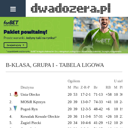
B-KLASA, GRUPA I - TABELA LIGOWA
Ogółem
U siebie
Drużyna
M
Pkt
Z-R-P
Br
RB
M
Pkt
1.
Unia Olecko
20
53
17-2-1
71-13
+58
10
30
2.
MOSiR Kętrzyn
20
39
13-0-7
74-33
+41
10
24
3.
Pogoń Ryn
20
39
12-3-5
48-42
+6
10
19
4.
Kowalak Kowale Oleckie
20
36
11-3-6
57-31
+26
10
22
5.
Żagiel Piecki
20
34
10-4-6
41-29
+12
10
20