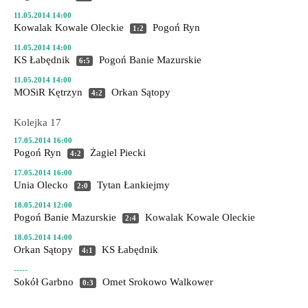
11.05.2014 14:00
Kowalak Kowale Oleckie
Pogoń Ryn
1:2
11.05.2014 14:00
KS Łabędnik
Pogoń Banie Mazurskie
6:5
11.05.2014 14:00
MOSiR Kętrzyn
Orkan Sątopy
4:2
Kolejka 17
17.05.2014 16:00
Pogoń Ryn
Żagiel Piecki
4:2
17.05.2014 16:00
Unia Olecko
Tytan Łankiejmy
2:0
18.05.2014 12:00
Pogoń Banie Mazurskie
Kowalak Kowale Oleckie
2:4
18.05.2014 14:00
Orkan Sątopy
KS Łabędnik
4:1
-----
Sokół Garbno
Omet Srokowo
Walkower
0:3