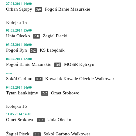
27.04.2014 14:00
Orkan Sątopy
Pogoń Banie Mazurskie
3:0
Kolejka 15
01.05.2014 15:00
Unia Olecko
Żagiel Piecki
2:0
03.05.2014 16:00
Pogoń Ryn
KS Łabędnik
5:2
04.05.2014 12:00
Pogoń Banie Mazurskie
MOSiR Kętrzyn
1:6
-----
Sokół Garbno
Kowalak Kowale Oleckie
Walkower
0:3
04.05.2014 14:00
Tytan Łankiejmy
Omet Srokowo
2:2
Kolejka 16
11.05.2014 14:00
Omet Srokowo
Unia Olecko
0:3
-----
Żagiel Piecki
Sokół Garbno
Walkower
3:0