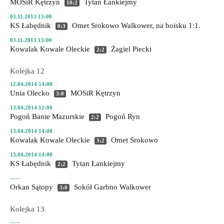
MOSiR Kętrzyn
Tytan Łankiejmy
10:2
03.11.2013 13:00
KS Łabędnik
Omet Srokowo
Walkower, na boisku 1:1.
0:3
03.11.2013 13:00
Kowalak Kowale Oleckie
Żagiel Piecki
2:2
Kolejka 12
12.04.2014 14:00
Unia Olecko
MOSiR Kętrzyn
3:0
13.04.2014 12:00
Pogoń Banie Mazurskie
Pogoń Ryn
2:2
13.04.2014 14:00
Kowalak Kowale Oleckie
Omet Srokowo
3:2
13.04.2014 14:00
KS Łabędnik
Tytan Łankiejmy
2:2
-----
Orkan Sątopy
Sokół Garbno
Walkower
3:0
Kolejka 13
-----