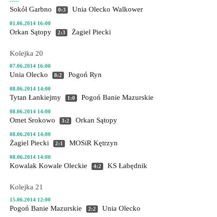
-----
Sokół Garbno
Unia Olecko
Walkower
0:3
01.06.2014 16:00
Orkan Sątopy
Żagiel Piecki
2:3
Kolejka 20
07.06.2014 16:00
Unia Olecko
Pogoń Ryn
8:2
08.06.2014 14:00
Tytan Łankiejmy
Pogoń Banie Mazurskie
1:0
08.06.2014 14:00
Omet Srokowo
Orkan Sątopy
3:2
08.06.2014 14:00
Żagiel Piecki
MOSiR Kętrzyn
2:1
08.06.2014 14:00
Kowalak Kowale Oleckie
KS Łabędnik
4:2
Kolejka 21
15.06.2014 12:00
Pogoń Banie Mazurskie
Unia Olecko
2:2