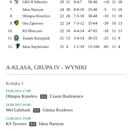
6.
GKS II Wikielec
20
31
9-4-7
56-40
+16
11
18
5-3
7.
Iskra Narzym
24
30
8-6-10
35-40
-5
11
16
4-4
8.
Olimpia Kisielice
22
26
7-5-10
38-48
-10
11
18
5-3
9.
Osa Ząbrowo
22
24
7-3-12
35-64
-29
10
13
4-1
10.
KS Mroczno
22
16
4-4-14
47-65
-18
11
11
3-2
11.
Zamek Kurzętnik
21
13
3-4-14
30-55
-25
11
9
2-3
12.
Iskra Smykówko
21
4
1-1-19
15-100
-85
11
4
1-1
A-KLASA, GRUPA IV - WYNIKI
Kolejka 1
24.08.2013 17:00
Olimpia Kisielice
Czarni Rudzienice
2:2
24.08.2013 16:00
Wel Lidzbark
Gmina Kozłowo
1:1
25.08.2013 14:00
KS Tyrowo
Iskra Narzym
3:2