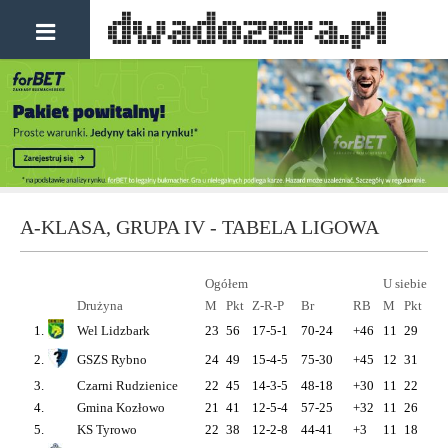
A-KLASA, GRUPA IV - TABELA LIGOWA
Ogółem
U siebie
Drużyna
M
Pkt
Z-R-P
Br
RB
M
Pkt
Z-
1.
Wel Lidzbark
23
56
17-5-1
70-24
+46
11
29
9-2
2.
GSZS Rybno
24
49
15-4-5
75-30
+45
12
31
10-
3.
Czarni Rudzienice
22
45
14-3-5
48-18
+30
11
22
7-1
4.
Gmina Kozłowo
21
41
12-5-4
57-25
+32
11
26
8-2
5.
KS Tyrowo
22
38
12-2-8
44-41
+3
11
18
6-0