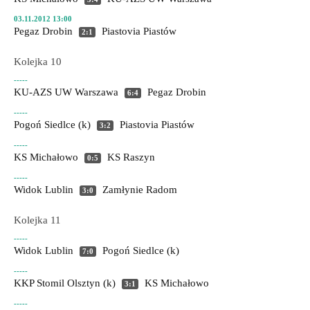
03.11.2012 13:00
Pegaz Drobin
Piastovia Piastów
2:1
Kolejka 10
-----
KU-AZS UW Warszawa
Pegaz Drobin
6:4
-----
Pogoń Siedlce (k)
Piastovia Piastów
3:2
-----
KS Michałowo
KS Raszyn
0:5
-----
Widok Lublin
Zamłynie Radom
3:0
Kolejka 11
-----
Widok Lublin
Pogoń Siedlce (k)
7:0
-----
KKP Stomil Olsztyn (k)
KS Michałowo
3:1
-----