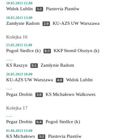
18.05.2013 12:00
Widok Lublin
Piastovia Piastów
5:1
18.05.2013 13:00
Zamłynie Radom
KU-AZS UW Warszawa
2:0
Kolejka 16
25.05.2013 11:00
Pogoń Siedlce (k)
KKP Stomil Olsztyn (k)
0:3
-----
KS Raszyn
Zamłynie Radom
0:1
26.05.2013 18:00
KU-AZS UW Warszawa
Widok Lublin
4:0
-----
Pegaz Drobin
KS Michałowo
Walkower.
3:0
Kolejka 17
-----
Pegaz Drobin
Pogoń Siedlce (k)
6:4
01.06.2013 13:00
KS Michałowo
Piastovia Piastów
3:2