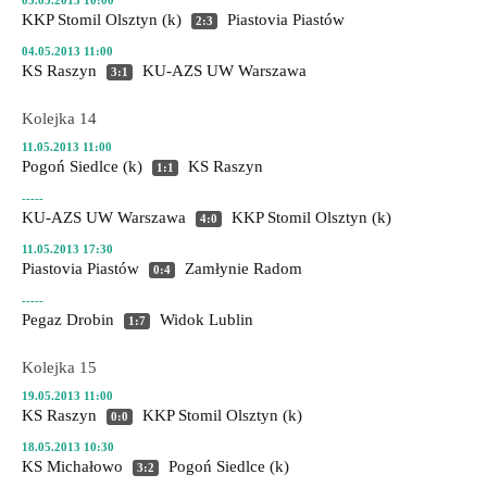
05.05.2013 10:00
KKP Stomil Olsztyn (k)
Piastovia Piastów
2:3
04.05.2013 11:00
KS Raszyn
KU-AZS UW Warszawa
3:1
Kolejka 14
11.05.2013 11:00
Pogoń Siedlce (k)
KS Raszyn
1:1
-----
KU-AZS UW Warszawa
KKP Stomil Olsztyn (k)
4:0
11.05.2013 17:30
Piastovia Piastów
Zamłynie Radom
0:4
-----
Pegaz Drobin
Widok Lublin
1:7
Kolejka 15
19.05.2013 11:00
KS Raszyn
KKP Stomil Olsztyn (k)
0:0
18.05.2013 10:30
KS Michałowo
Pogoń Siedlce (k)
3:2