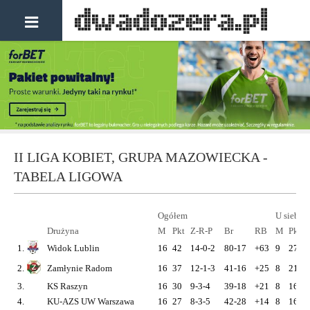
II LIGA KOBIET, GRUPA MAZOWIECKA -
TABELA LIGOWA
Ogółem
U siebie
Drużyna
M
Pkt
Z-R-P
Br
RB
M
Pkt
1.
Widok Lublin
16
42
14-0-2
80-17
+63
9
27
2.
Zamłynie Radom
16
37
12-1-3
41-16
+25
8
21
3.
KS Raszyn
16
30
9-3-4
39-18
+21
8
16
4.
KU-AZS UW Warszawa
16
27
8-3-5
42-28
+14
8
16