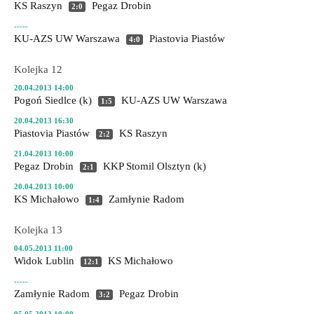
KS Raszyn
Pegaz Drobin
2:0
-----
KU-AZS UW Warszawa
Piastovia Piastów
4:0
Kolejka 12
20.04.2013 14:00
Pogoń Siedlce (k)
KU-AZS UW Warszawa
1:5
20.04.2013 16:30
Piastovia Piastów
KS Raszyn
2:2
21.04.2013 10:00
Pegaz Drobin
KKP Stomil Olsztyn (k)
2:1
20.04.2013 10:00
KS Michałowo
Zamłynie Radom
1:4
Kolejka 13
04.05.2013 11:00
Widok Lublin
KS Michałowo
12:1
-----
Zamłynie Radom
Pegaz Drobin
3:2