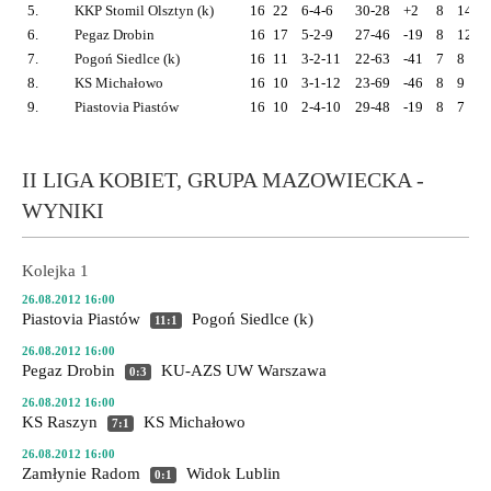
5.
KKP Stomil Olsztyn (k)
16
22
6-4-6
30-28
+2
8
14
6.
Pegaz Drobin
16
17
5-2-9
27-46
-19
8
12
7.
Pogoń Siedlce (k)
16
11
3-2-11
22-63
-41
7
8
8.
KS Michałowo
16
10
3-1-12
23-69
-46
8
9
9.
Piastovia Piastów
16
10
2-4-10
29-48
-19
8
7
II LIGA KOBIET, GRUPA MAZOWIECKA -
WYNIKI
Kolejka 1
26.08.2012 16:00
Piastovia Piastów
Pogoń Siedlce (k)
11:1
26.08.2012 16:00
Pegaz Drobin
KU-AZS UW Warszawa
0:3
26.08.2012 16:00
KS Raszyn
KS Michałowo
7:1
26.08.2012 16:00
Zamłynie Radom
Widok Lublin
0:1