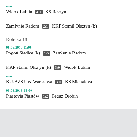
-----
Widok Lublin
KS Raszyn
4:1
-----
Zamłynie Radom
KKP Stomil Olsztyn (k)
2:1
Kolejka 18
08.06.2013 11:00
Pogoń Siedlce (k)
Zamłynie Radom
1:5
-----
KKP Stomil Olsztyn (k)
Widok Lublin
3:0
-----
KU-AZS UW Warszawa
KS Michałowo
3:0
08.06.2013 18:00
Piastovia Piastów
Pegaz Drobin
1:2