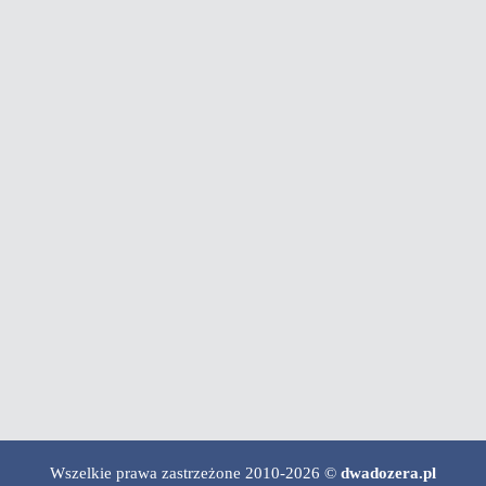
Wszelkie prawa zastrzeżone 2010-2026 ©
dwadozera.pl