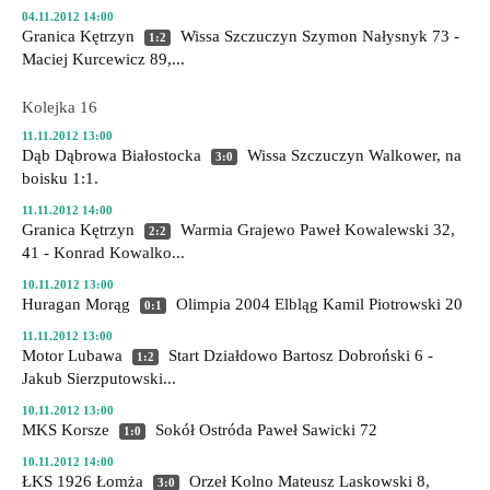
04.11.2012 14:00
Granica Kętrzyn
Wissa Szczuczyn
Szymon Nałysnyk 73 -
1:2
Maciej Kurcewicz 89,...
Kolejka 16
11.11.2012 13:00
Dąb Dąbrowa Białostocka
Wissa Szczuczyn
Walkower, na
3:0
boisku 1:1.
11.11.2012 14:00
Granica Kętrzyn
Warmia Grajewo
Paweł Kowalewski 32,
2:2
41 - Konrad Kowalko...
10.11.2012 13:00
Huragan Morąg
Olimpia 2004 Elbląg
Kamil Piotrowski 20
0:1
11.11.2012 13:00
Motor Lubawa
Start Działdowo
Bartosz Dobroński 6 -
1:2
Jakub Sierzputowski...
10.11.2012 13:00
MKS Korsze
Sokół Ostróda
Paweł Sawicki 72
1:0
10.11.2012 14:00
ŁKS 1926 Łomża
Orzeł Kolno
Mateusz Laskowski 8,
3:0