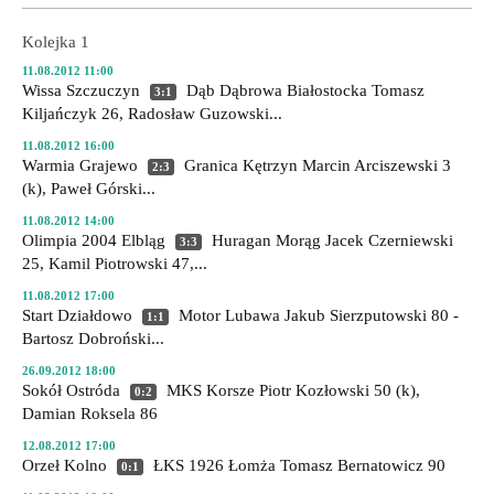
Kolejka 1
11.08.2012 11:00
Wissa Szczuczyn
Dąb Dąbrowa Białostocka
Tomasz
3:1
Kiljańczyk 26, Radosław Guzowski...
11.08.2012 16:00
Warmia Grajewo
Granica Kętrzyn
Marcin Arciszewski 3
2:3
(k), Paweł Górski...
11.08.2012 14:00
Olimpia 2004 Elbląg
Huragan Morąg
Jacek Czerniewski
3:3
25, Kamil Piotrowski 47,...
11.08.2012 17:00
Start Działdowo
Motor Lubawa
Jakub Sierzputowski 80 -
1:1
Bartosz Dobroński...
26.09.2012 18:00
Sokół Ostróda
MKS Korsze
Piotr Kozłowski 50 (k),
0:2
Damian Roksela 86
12.08.2012 17:00
Orzeł Kolno
ŁKS 1926 Łomża
Tomasz Bernatowicz 90
0:1