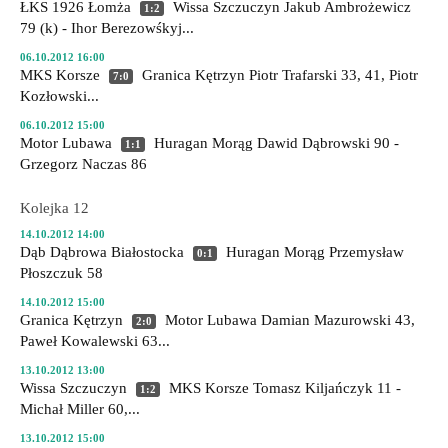
ŁKS 1926 Łomża
Wissa Szczuczyn
Jakub Ambrożewicz
1:2
79 (k) - Ihor Berezowśkyj...
06.10.2012 16:00
MKS Korsze
Granica Kętrzyn
Piotr Trafarski 33, 41, Piotr
7:0
Kozłowski...
06.10.2012 15:00
Motor Lubawa
Huragan Morąg
Dawid Dąbrowski 90 -
1:1
Grzegorz Naczas 86
Kolejka 12
14.10.2012 14:00
Dąb Dąbrowa Białostocka
Huragan Morąg
Przemysław
0:1
Płoszczuk 58
14.10.2012 15:00
Granica Kętrzyn
Motor Lubawa
Damian Mazurowski 43,
2:0
Paweł Kowalewski 63...
13.10.2012 13:00
Wissa Szczuczyn
MKS Korsze
Tomasz Kiljańczyk 11 -
1:2
Michał Miller 60,...
13.10.2012 15:00