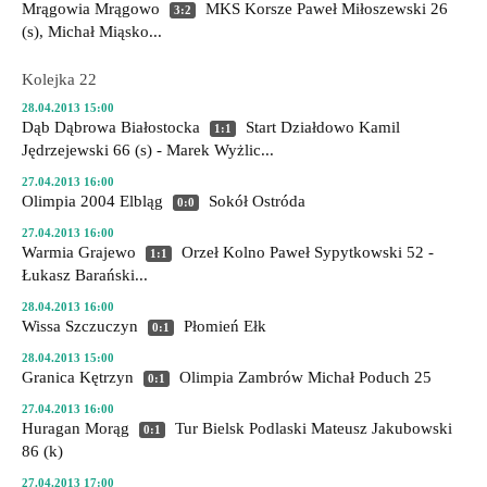
Mrągowia Mrągowo
MKS Korsze
Paweł Miłoszewski 26
3:2
(s), Michał Miąsko...
Kolejka 22
28.04.2013 15:00
Dąb Dąbrowa Białostocka
Start Działdowo
Kamil
1:1
Jędrzejewski 66 (s) - Marek Wyżlic...
27.04.2013 16:00
Olimpia 2004 Elbląg
Sokół Ostróda
0:0
27.04.2013 16:00
Warmia Grajewo
Orzeł Kolno
Paweł Sypytkowski 52 -
1:1
Łukasz Barański...
28.04.2013 16:00
Wissa Szczuczyn
Płomień Ełk
0:1
28.04.2013 15:00
Granica Kętrzyn
Olimpia Zambrów
Michał Poduch 25
0:1
27.04.2013 16:00
Huragan Morąg
Tur Bielsk Podlaski
Mateusz Jakubowski
0:1
86 (k)
27.04.2013 17:00