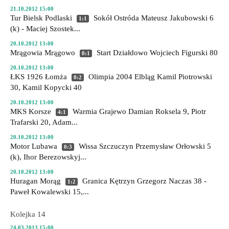
21.10.2012 15:00
Tur Bielsk Podlaski
Sokół Ostróda
Mateusz Jakubowski 6
1:1
(k) - Maciej Szostek...
20.10.2012 13:00
Mrągowia Mrągowo
Start Działdowo
Wojciech Figurski 80
0:1
20.10.2012 13:00
ŁKS 1926 Łomża
Olimpia 2004 Elbląg
Kamil Piotrowski
0:2
30, Kamil Kopycki 40
20.10.2012 13:00
MKS Korsze
Warmia Grajewo
Damian Roksela 9, Piotr
4:1
Trafarski 20, Adam...
20.10.2012 13:00
Motor Lubawa
Wissa Szczuczyn
Przemysław Orłowski 5
0:3
(k), Ihor Berezowskyj...
20.10.2012 13:00
Huragan Morąg
Granica Kętrzyn
Grzegorz Naczas 38 -
1:2
Paweł Kowalewski 15,...
Kolejka 14
24.03.2013 15:00