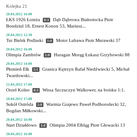
Kolejka 21
20.04.2012 16:00
ŁKS 1926 Łomża
Dąb Dąbrowa Białostocka
Piotr
0:3
Bondziul 18, Ernest Konon 53, Mariusz...
20.04.2012 12:30
Tur Bielsk Podlaski
Motor Lubawa
Piotr Murawski 37
1:0
20.04.2012 16:00
Olimpia Zambrów
Huragan Morąg
Łukasz Grzybowski 88
1:0
20.04.2012 14:00
Płomień Ełk
Granica Kętrzyn
Rafał Niedźwiecki 5, Michał
3:1
Twardowski...
21.04.2012 17:00
Orzeł Kolno
Wissa Szczuczyn
Walkower, na boisku 1:1.
0:3
20.04.2012 17:00
Sokół Ostróda
Warmia Grajewo
Paweł Podhorodecki 32,
2:0
Bogdan Miłkowski...
20.04.2012 16:00
Start Działdowo
Olimpia 2004 Elbląg
Piotr Głowacki 13
1:0
20.04.2012 16:00