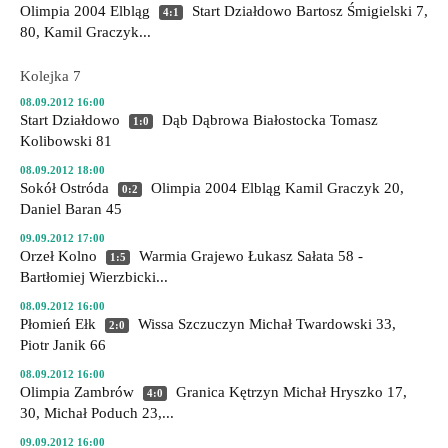
Olimpia 2004 Elbląg
Start Działdowo
Bartosz Śmigielski 7,
4:1
80, Kamil Graczyk...
Kolejka 7
08.09.2012 16:00
Start Działdowo
Dąb Dąbrowa Białostocka
Tomasz
1:0
Kolibowski 81
08.09.2012 18:00
Sokół Ostróda
Olimpia 2004 Elbląg
Kamil Graczyk 20,
0:2
Daniel Baran 45
09.09.2012 17:00
Orzeł Kolno
Warmia Grajewo
Łukasz Sałata 58 -
1:5
Bartłomiej Wierzbicki...
08.09.2012 16:00
Płomień Ełk
Wissa Szczuczyn
Michał Twardowski 33,
2:0
Piotr Janik 66
08.09.2012 16:00
Olimpia Zambrów
Granica Kętrzyn
Michał Hryszko 17,
4:0
30, Michał Poduch 23,...
09.09.2012 16:00