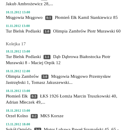
Jakub Ambrożewicz 28,...
10.11.2012 13:00
Mrągowia Mrągowo
Płomień Ełk
Kamil Stankiewicz 85
0:1
11.11.2012 13:00
Tur Bielsk Podlaski
Olimpia Zambrów
Piotr Murawski 60
1:0
Kolejka 17
18.11.2012 13:00
Tur Bielsk Podlaski
Dąb Dąbrowa Białostocka
Piotr
1:1
Murawski 8 - Maciej Orpik 12
18.11.2012 12:00
Olimpia Zambrów
Mrągowia Mrągowo
Przemysław
3:0
Jastrzębski 1, Tomasz Jakuszewski...
18.11.2012 13:00
Płomień Ełk
ŁKS 1926 Łomża
Marcin Truszkowski 40,
0:3
Adrian Mleczek 49,...
18.11.2012 13:00
Orzeł Kolno
MKS Korsze
0:2
13.11.2012 18:00
Sokół Ostróda
Motor Lubawa
Paweł Szymański 45, 65 -
2:1