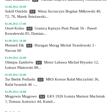
31.08.2012 20:00
Sokół Ostróda
Wissa Szczuczyn
Bogdan Miłkowski 40,
5:1
72, 78, Marek Śnieżawski...
02.09.2012 17:00
Orzeł Kolno
Granica Kętrzyn
Piotr Pisiak 56 - Paweł
1:2
Kowalewski 85, Damian...
01.09.2012 16:00
Płomień Ełk
Huragan Morąg
Michał Twardowski 3 -
1:1
Naczas 60
01.09.2012 16:00
Olimpia Zambrów
Motor Lubawa
Michał Hryszko 12,
2:1
Łukasz Piłatowski 88...
01.09.2012 16:00
Tur Bielsk Podlaski
MKS Korsze
Rafał Muczyński 36,
2:2
Rafał Iwaniuk 46 -...
01.09.2012 16:00
Mrągowia Mrągowo
ŁKS 1926 Łomża
Mariusz Machniak
3:1
?, Tomasz Aziewicz 44, Kamil...