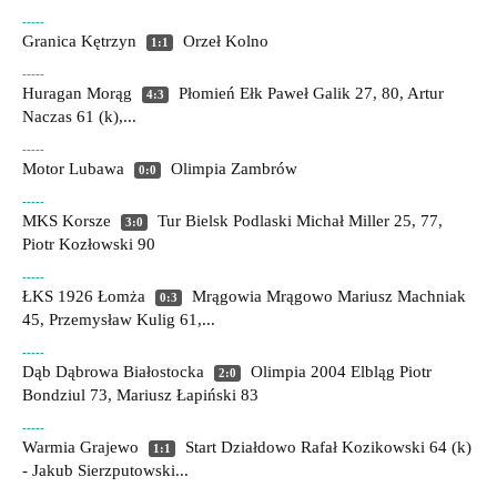
-----
Granica Kętrzyn
Orzeł Kolno
1:1
-----
Huragan Morąg
Płomień Ełk
Paweł Galik 27, 80, Artur
4:3
Naczas 61 (k),...
-----
Motor Lubawa
Olimpia Zambrów
0:0
-----
MKS Korsze
Tur Bielsk Podlaski
Michał Miller 25, 77,
3:0
Piotr Kozłowski 90
-----
ŁKS 1926 Łomża
Mrągowia Mrągowo
Mariusz Machniak
0:3
45, Przemysław Kulig 61,...
-----
Dąb Dąbrowa Białostocka
Olimpia 2004 Elbląg
Piotr
2:0
Bondziul 73, Mariusz Łapiński 83
-----
Warmia Grajewo
Start Działdowo
Rafał Kozikowski 64 (k)
1:1
- Jakub Sierzputowski...