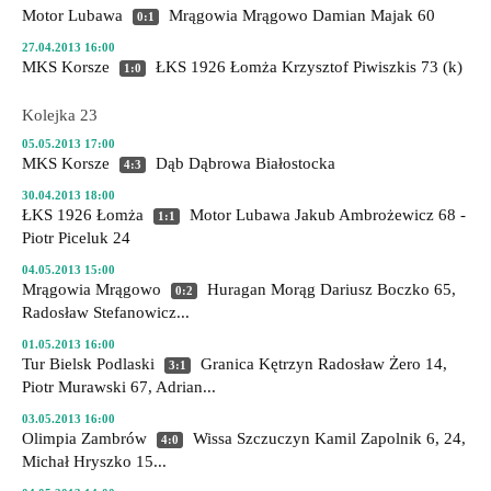
Motor Lubawa
Mrągowia Mrągowo
Damian Majak 60
0:1
27.04.2013 16:00
MKS Korsze
ŁKS 1926 Łomża
Krzysztof Piwiszkis 73 (k)
1:0
Kolejka 23
05.05.2013 17:00
MKS Korsze
Dąb Dąbrowa Białostocka
4:3
30.04.2013 18:00
ŁKS 1926 Łomża
Motor Lubawa
Jakub Ambrożewicz 68 -
1:1
Piotr Piceluk 24
04.05.2013 15:00
Mrągowia Mrągowo
Huragan Morąg
Dariusz Boczko 65,
0:2
Radosław Stefanowicz...
01.05.2013 16:00
Tur Bielsk Podlaski
Granica Kętrzyn
Radosław Żero 14,
3:1
Piotr Murawski 67, Adrian...
03.05.2013 16:00
Olimpia Zambrów
Wissa Szczuczyn
Kamil Zapolnik 6, 24,
4:0
Michał Hryszko 15...