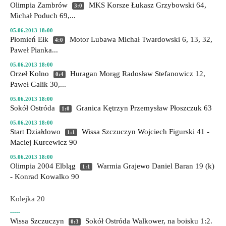
Olimpia Zambrów
MKS Korsze
Łukasz Grzybowski 64,
3:0
Michał Poduch 69,...
05.06.2013 18:00
Płomień Ełk
Motor Lubawa
Michał Twardowski 6, 13, 32,
4:0
Paweł Pianka...
05.06.2013 18:00
Orzeł Kolno
Huragan Morąg
Radosław Stefanowicz 12,
0:4
Paweł Galik 30,...
05.06.2013 18:00
Sokół Ostróda
Granica Kętrzyn
Przemysław Płoszczuk 63
1:0
05.06.2013 18:00
Start Działdowo
Wissa Szczuczyn
Wojciech Figurski 41 -
1:1
Maciej Kurcewicz 90
05.06.2013 18:00
Olimpia 2004 Elbląg
Warmia Grajewo
Daniel Baran 19 (k)
1:1
- Konrad Kowalko 90
Kolejka 20
-----
Wissa Szczuczyn
Sokół Ostróda
Walkower, na boisku 1:2.
0:3