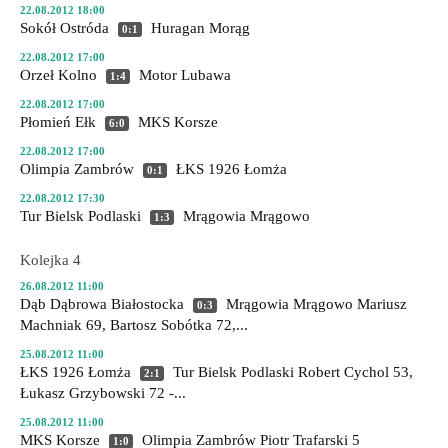
22.08.2012 18:00
Sokół Ostróda
Huragan Morąg
0:1
22.08.2012 17:00
Orzeł Kolno
Motor Lubawa
1:4
22.08.2012 17:00
Płomień Ełk
MKS Korsze
6:0
22.08.2012 17:00
Olimpia Zambrów
ŁKS 1926 Łomża
0:1
22.08.2012 17:30
Tur Bielsk Podlaski
Mrągowia Mrągowo
1:3
Kolejka 4
26.08.2012 11:00
Dąb Dąbrowa Białostocka
Mrągowia Mrągowo
Mariusz
0:3
Machniak 69, Bartosz Sobótka 72,...
25.08.2012 11:00
ŁKS 1926 Łomża
Tur Bielsk Podlaski
Robert Cychol 53,
2:1
Łukasz Grzybowski 72 -...
25.08.2012 11:00
MKS Korsze
Olimpia Zambrów
Piotr Trafarski 5
1:0