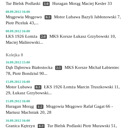
Tur Bielsk Podlaski
Huragan Morąg
Maciej Kesler 33
1:0
08.09.2012 16:00
Mrągowia Mrągowo
Motor Lubawa
Bazyli Jabłonowski 7,
0:3
Piotr Piceluk 43,...
08.09.2012 16:00
ŁKS 1926 Łomża
MKS Korsze
Łukasz Grzybowski 10,
2:0
Maciej Malinowski...
Kolejka 8
16.09.2012 15:00
Dąb Dąbrowa Białostocka
MKS Korsze
Michał Łabieniec
2:1
78, Piotr Bondziul 90...
15.09.2012 16:00
Motor Lubawa
ŁKS 1926 Łomża
Marcin Truszkowski 11,
0:3
29, Łukasz Grzybowski...
15.09.2012 16:00
Huragan Morąg
Mrągowia Mrągowo
Rafał Gagat 66 -
1:2
Mariusz Machniak 20, 28
16.09.2012 16:00
Granica Kętrzyn
Tur Bielsk Podlaski
Piotr Murawski 51,
0:3