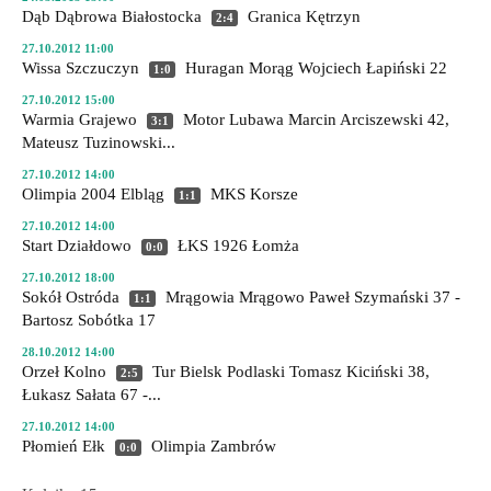
Dąb Dąbrowa Białostocka
Granica Kętrzyn
2:4
27.10.2012 11:00
Wissa Szczuczyn
Huragan Morąg
Wojciech Łapiński 22
1:0
27.10.2012 15:00
Warmia Grajewo
Motor Lubawa
Marcin Arciszewski 42,
3:1
Mateusz Tuzinowski...
27.10.2012 14:00
Olimpia 2004 Elbląg
MKS Korsze
1:1
27.10.2012 14:00
Start Działdowo
ŁKS 1926 Łomża
0:0
27.10.2012 18:00
Sokół Ostróda
Mrągowia Mrągowo
Paweł Szymański 37 -
1:1
Bartosz Sobótka 17
28.10.2012 14:00
Orzeł Kolno
Tur Bielsk Podlaski
Tomasz Kiciński 38,
2:5
Łukasz Sałata 67 -...
27.10.2012 14:00
Płomień Ełk
Olimpia Zambrów
0:0