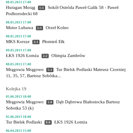
08.05.2013 17:00
Huragan Morąg
Sokół Ostróda
Paweł Galik 58 - Paweł
1:1
Podhorodecki 68
08.05.2013 17:00
Motor Lubawa
Orzeł Kolno
2:1
08.05.2013 17:00
MKS Korsze
Płomień Ełk
2:1
09.05.2013 17:00
ŁKS 1926 Łomża
Olimpia Zambrów
2:2
08.05.2013 17:00
Mrągowia Mrągowo
Tur Bielsk Podlaski
Mateusz Czorniej
5:1
11, 35, 57, Bartosz Sobótka...
Kolejka 19
05.06.2013 18:00
Mrągowia Mrągowo
Dąb Dąbrowa Białostocka
Bartosz
1:0
Sobotka 53 (k)
05.06.2013 18:00
Tur Bielsk Podlaski
ŁKS 1926 Łomża
0:0
06.04.2013 15:00