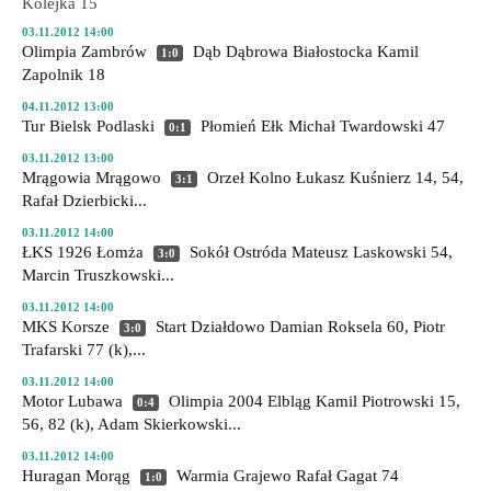
Kolejka 15
03.11.2012 14:00
Olimpia Zambrów
Dąb Dąbrowa Białostocka
Kamil
1:0
Zapolnik 18
04.11.2012 13:00
Tur Bielsk Podlaski
Płomień Ełk
Michał Twardowski 47
0:1
03.11.2012 13:00
Mrągowia Mrągowo
Orzeł Kolno
Łukasz Kuśnierz 14, 54,
3:1
Rafał Dzierbicki...
03.11.2012 14:00
ŁKS 1926 Łomża
Sokół Ostróda
Mateusz Laskowski 54,
3:0
Marcin Truszkowski...
03.11.2012 14:00
MKS Korsze
Start Działdowo
Damian Roksela 60, Piotr
3:0
Trafarski 77 (k),...
03.11.2012 14:00
Motor Lubawa
Olimpia 2004 Elbląg
Kamil Piotrowski 15,
0:4
56, 82 (k), Adam Skierkowski...
03.11.2012 14:00
Huragan Morąg
Warmia Grajewo
Rafał Gagat 74
1:0