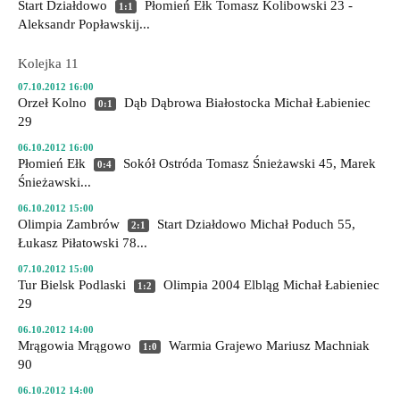
Start Działdowo
Płomień Ełk
Tomasz Kolibowski 23 -
1:1
Aleksandr Popławskij...
Kolejka 11
07.10.2012 16:00
Orzeł Kolno
Dąb Dąbrowa Białostocka
Michał Łabieniec
0:1
29
06.10.2012 16:00
Płomień Ełk
Sokół Ostróda
Tomasz Śnieżawski 45, Marek
0:4
Śnieżawski...
06.10.2012 15:00
Olimpia Zambrów
Start Działdowo
Michał Poduch 55,
2:1
Łukasz Piłatowski 78...
07.10.2012 15:00
Tur Bielsk Podlaski
Olimpia 2004 Elbląg
Michał Łabieniec
1:2
29
06.10.2012 14:00
Mrągowia Mrągowo
Warmia Grajewo
Mariusz Machniak
1:0
90
06.10.2012 14:00