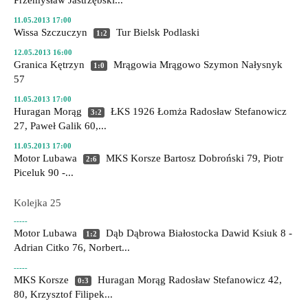
Przemysław Jastrzębski...
11.05.2013 17:00
Wissa Szczuczyn
Tur Bielsk Podlaski
1:2
12.05.2013 16:00
Granica Kętrzyn
Mrągowia Mrągowo
Szymon Nałysnyk
1:0
57
11.05.2013 17:00
Huragan Morąg
ŁKS 1926 Łomża
Radosław Stefanowicz
3:2
27, Paweł Galik 60,...
11.05.2013 17:00
Motor Lubawa
MKS Korsze
Bartosz Dobroński 79, Piotr
2:6
Piceluk 90 -...
Kolejka 25
-----
Motor Lubawa
Dąb Dąbrowa Białostocka
Dawid Ksiuk 8 -
1:2
Adrian Citko 76, Norbert...
-----
MKS Korsze
Huragan Morąg
Radosław Stefanowicz 42,
0:3
80, Krzysztof Filipek...