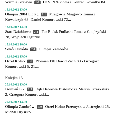
Warmia Grajewo
ŁKS 1926 Łomża
Konrad Kowalko 84
1:0
13.10.2012 13:00
Olimpia 2004 Elbląg
Mrągowia Mrągowo
Tomasz
2:1
Kowalczyk 63, Daniel Komorowski 72...
13.10.2012 14:00
Start Działdowo
Tur Bielsk Podlaski
Tomasz Chądzyński
2:1
78, Wojciech Figurski...
13.10.2012 18:00
Sokół Ostróda
Olimpia Zambrów
2:1
14.10.2012 15:00
Orzeł Kolno
Płomień Ełk
Dawid Żach 80 - Grzegorz
1:4
Komorowski 5, 21,...
Kolejka 13
20.10.2012 13:00
Płomień Ełk
Dąb Dąbrowa Białostocka
Marcin Trzaskalski
2:3
2, Grzegorz Komorowski...
20.10.2012 13:00
Olimpia Zambrów
Orzeł Kolno
Przemysław Jastrzębski 25,
6:0
Michał Hryszko...