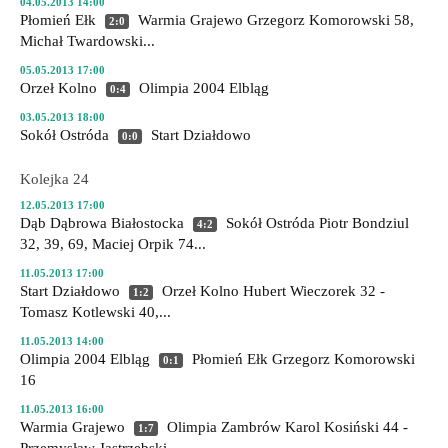
04.05.2013 14:00
Płomień Ełk
Warmia Grajewo
Grzegorz Komorowski 58,
2:0
Michał Twardowski...
05.05.2013 17:00
Orzeł Kolno
Olimpia 2004 Elbląg
0:4
03.05.2013 18:00
Sokół Ostróda
Start Działdowo
0:0
Kolejka 24
12.05.2013 17:00
Dąb Dąbrowa Białostocka
Sokół Ostróda
Piotr Bondziul
4:2
32, 39, 69, Maciej Orpik 74...
11.05.2013 17:00
Start Działdowo
Orzeł Kolno
Hubert Wieczorek 32 -
1:2
Tomasz Kotlewski 40,...
11.05.2013 14:00
Olimpia 2004 Elbląg
Płomień Ełk
Grzegorz Komorowski
0:1
16
11.05.2013 16:00
Warmia Grajewo
Olimpia Zambrów
Karol Kosiński 44 -
1:7