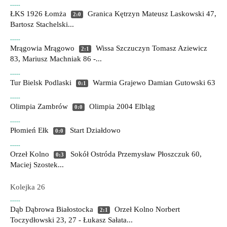
-----
ŁKS 1926 Łomża
Granica Kętrzyn
Mateusz Laskowski 47,
2:0
Bartosz Stachelski...
-----
Mrągowia Mrągowo
Wissa Szczuczyn
Tomasz Aziewicz
2:1
83, Mariusz Machniak 86 -...
-----
Tur Bielsk Podlaski
Warmia Grajewo
Damian Gutowski 63
0:1
-----
Olimpia Zambrów
Olimpia 2004 Elbląg
0:0
-----
Płomień Ełk
Start Działdowo
0:0
-----
Orzeł Kolno
Sokół Ostróda
Przemysław Płoszczuk 60,
0:3
Maciej Szostek...
Kolejka 26
-----
Dąb Dąbrowa Białostocka
Orzeł Kolno
Norbert
2:1
Toczydłowski 23, 27 - Łukasz Sałata...