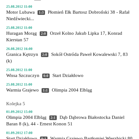
25.08.2012 11:00
Motor Lubawa
Płomień Ełk
Bartosz Dobroński 38 - Rafał
1:3
Niedźwiecki...
25.08.2012 11:00
Huragan Morąg
Orzeł Kolno
Jakub Lipka 17, Konrad
2:0
Kierstan 57
26.08.2012 16:00
Granica Kętrzyn
Sokół Ostróda
Paweł Kowalewski 7, 83
2:0
(k)
25.08.2012 11:00
Wissa Szczuczyn
Start Działdowo
0:0
25.08.2012 11:00
Warmia Grajewo
Olimpia 2004 Elbląg
1:1
Kolejka 5
01.09.2012 15:00
Olimpia 2004 Elbląg
Dąb Dąbrowa Białostocka
Daniel
2:1
Baran 8 (k), 44 - Ernest Konon 51
01.09.2012 17:00
Start Działdowo
Warmia Grajewo
Bartłomiej Wierzbicki 80
0:1