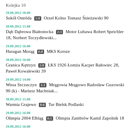
Kolejka 10
29.09.2012 18:00
Sokół Ostróda
Orzeł Kolno
Tomasz Śnieżawski 90
1:0
30.09.2012 15:00
Dąb Dąbrowa Białostocka
Motor Lubawa
Robert Speichler
2:3
18, Norbert Toczydłowski...
29.09.2012 16:00
Huragan Morąg
MKS Korsze
0:0
30.09.2012 16:00
Granica Kętrzyn
ŁKS 1926 Łomża
Kacper Rałowiec 28,
2:0
Paweł Kowalewski 39
29.09.2012 14:00
Wissa Szczuczyn
Mrągowia Mrągowo
Radosław Guzowski
1:1
90 (k) - Mariusz Machniak...
30.09.2012 15:00
Warmia Grajewo
Tur Bielsk Podlaski
0:0
29.09.2012 16:00
Olimpia 2004 Elbląg
Olimpia Zambrów
Kamil Zapolnik 18
0:1
29.09.2012 16:00