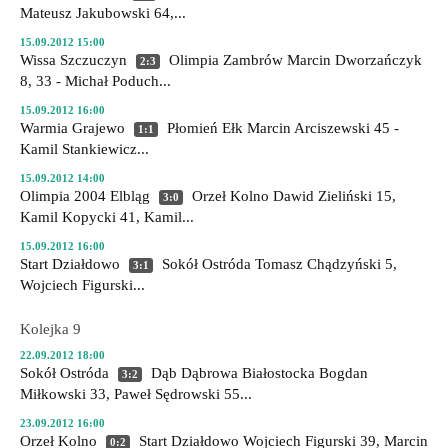
Mateusz Jakubowski 64,...
15.09.2012 15:00
Wissa Szczuczyn
Olimpia Zambrów
Marcin Dworzańczyk
2:3
8, 33 - Michał Poduch...
15.09.2012 16:00
Warmia Grajewo
Płomień Ełk
Marcin Arciszewski 45 -
1:1
Kamil Stankiewicz...
15.09.2012 14:00
Olimpia 2004 Elbląg
Orzeł Kolno
Dawid Zieliński 15,
3:0
Kamil Kopycki 41, Kamil...
15.09.2012 16:00
Start Działdowo
Sokół Ostróda
Tomasz Chądzyński 5,
3:1
Wojciech Figurski...
Kolejka 9
22.09.2012 18:00
Sokół Ostróda
Dąb Dąbrowa Białostocka
Bogdan
3:2
Miłkowski 33, Paweł Sędrowski 55...
23.09.2012 16:00
Orzeł Kolno
Start Działdowo
Wojciech Figurski 39, Marcin
0:2