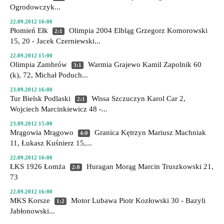
Ogrodowczyk...
22.09.2012 16:00
Płomień Ełk
Olimpia 2004 Elbląg
Grzegorz Komorowski
2:1
15, 20 - Jacek Czerniewski...
22.09.2012 15:00
Olimpia Zambrów
Warmia Grajewo
Kamil Zapolnik 60
3:1
(k), 72, Michał Poduch...
23.09.2012 16:00
Tur Bielsk Podlaski
Wissa Szczuczyn
Karol Car 2,
2:1
Wojciech Marcinkiewicz 48 -...
23.09.2012 15:00
Mrągowia Mrągowo
Granica Kętrzyn
Mariusz Machniak
4:0
11, Łukasz Kuśnierz 15,...
22.09.2012 16:00
ŁKS 1926 Łomża
Huragan Morąg
Marcin Truszkowski 21,
2:0
73
22.09.2012 16:00
MKS Korsze
Motor Lubawa
Piotr Kozłowski 30 - Bazyli
1:2
Jabłonowski...