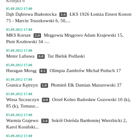
Kolejka 6
05.09.2012 17:00
Dąb Dąbrowa Białostocka
ŁKS 1926 Łomża
Ernest Konon
1:4
75 - Marcin Truszkowski 6, 50,...
05.09.2012 17:00
MKS Korsze
Mrągowia Mrągowo
Adam Krajewski 15,
2:4
Piotr Kozłowski 34 -...
05.09.2012 17:00
Motor Lubawa
Tur Bielsk Podlaski
0:0
05.09.2012 17:00
Huragan Morąg
Olimpia Zambrów
Michał Poduch 17
0:1
05.09.2012 17:00
Granica Kętrzyn
Płomień Ełk
Damian Mazurowski 37
1:0
05.09.2012 17:00
Wissa Szczuczyn
Orzeł Kolno
Radosław Guzowski 10 (k),
6:0
85 (k), Tomasz...
05.09.2012 17:00
Warmia Grajewo
Sokół Ostróda
Bartłomiej Wierzbicki 2,
2:4
Karol Kosiński...
05.09.2012 17:00