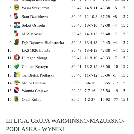
5.
Wissa Szczuczyn
30
47
14-5-11
43-38
+5
15
26
6.
Start Działdowo
30
46
12-10-8
37-29
+8
15
26
7.
Sokół Ostróda
30
46
13-7-10
42-38
+4
15
25
8.
MKS Korsze
30
45
14-3-13
55-48
+7
15
30
9.
Dąb Dąbrowa Białostocka
30
43
13-4-13
49-45
+4
15
26
10.
ŁKS 1926 Łomża
30
43
13-4-13
42-38
+4
15
23
11.
Huragan Morąg
30
42
11-9-10
40-33
+7
15
20
12.
Granica Kętrzyn
30
41
13-2-15
38-56
-18
15
26
13.
Tur Bielsk Podlaski
30
40
11-7-12
35-36
-1
15
25
14.
Motor Lubawa
30
30
8-6-16
38-55
-17
15
12
15.
Warmia Grajewo
30
28
7-7-16
35-54
-19
15
17
16.
Orzeł Kolno
30
5
1-2-27
15-92
-77
15
0
III LIGA, GRUPA WARMIŃSKO-MAZURSKO-
PODLASKA - WYNIKI