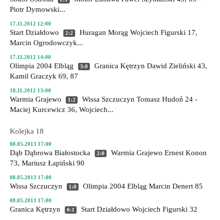
Piotr Dymowski...
17.11.2012 12:00
Start Działdowo
Huragan Morąg
Wojciech Figurski 17,
2:2
Marcin Ogrodowczyk...
17.11.2012 14:00
Olimpia 2004 Elbląg
Granica Kętrzyn
Dawid Zieliński 43,
3:0
Kamil Graczyk 69, 87
18.11.2012 13:00
Warmia Grajewo
Wissa Szczuczyn
Tomasz Hudoń 24 -
1:2
Maciej Kurcewicz 36, Wojciech...
Kolejka 18
08.05.2013 17:00
Dąb Dąbrowa Białostocka
Warmia Grajewo
Ernest Konon
2:0
73, Mariusz Łapiński 90
08.05.2013 17:00
Wissa Szczuczyn
Olimpia 2004 Elbląg
Marcin Denert 85
1:0
08.05.2013 17:00
Granica Kętrzyn
Start Działdowo
Wojciech Figurski 32
0:1