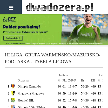
III LIGA, GRUPA WARMIŃSKO-MAZURSKO-
PODLASKA - TABELA LIGOWA
Ogółem
U siebi
Drużyna
M
Pkt
Z-R-P
Br
RB
M
Pkt
1.
Olimpia Zambrów
30
61
19-4-7
59-20
+39
15
40
2.
Mrągowia Mrągowo
30
59
19-2-9
54-34
+20
15
30
3.
Płomień Ełk
30
52
15-7-8
54-36
+18
15
27
4.
Olimpia 2004 Elbląg
30
49
14-7-9
46-30
+16
15
26