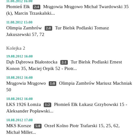
11.08.2012 16:00
Płomień Ełk
Mrągowia Mrągowo
Michał Twardowski 35
2:4
(k), Marcin Trzaskalski...
11.08.2012 15:00
Olimpia Zambrów
Tur Bielsk Podlaski
Tomasz
2:0
Jakuszewski 57, 72
Kolejka 2
19.08.2012 16:00
Dąb Dąbrowa Białostocka
Tur Bielsk Podlaski
Ernest
2:1
Konon 35, Maciej Orpik 52 - Piotr...
18.08.2012 16:00
Mrągowia Mrągowo
Olimpia Zambrów
Mariusz Machniak
1:0
50
18.08.2012 16:00
ŁKS 1926 Łomża
Płomień Ełk
Łukasz Grzybowski 15 -
1:2
Aleksander Popławski...
18.08.2012 17:00
MKS Korsze
Orzeł Kolno
Piotr Trafarski 15, 25, 62,
5:0
Michał Miller...