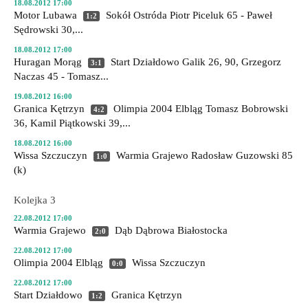
18.08.2012 17:00
Motor Lubawa
Sokół Ostróda
Piotr Piceluk 65 - Paweł
1:2
Sędrowski 30,...
18.08.2012 17:00
Huragan Morąg
Start Działdowo
Galik 26, 90, Grzegorz
3:1
Naczas 45 - Tomasz...
19.08.2012 16:00
Granica Kętrzyn
Olimpia 2004 Elbląg
Tomasz Bobrowski
4:2
36, Kamil Piątkowski 39,...
18.08.2012 16:00
Wissa Szczuczyn
Warmia Grajewo
Radosław Guzowski 85
1:0
(k)
Kolejka 3
22.08.2012 17:00
Warmia Grajewo
Dąb Dąbrowa Białostocka
2:0
22.08.2012 17:00
Olimpia 2004 Elbląg
Wissa Szczuczyn
0:0
22.08.2012 17:00
Start Działdowo
Granica Kętrzyn
1:2