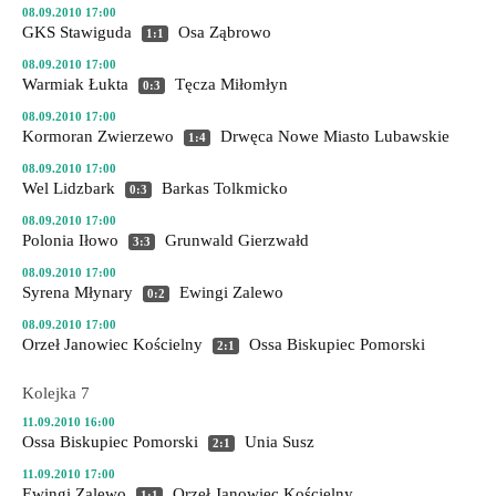
08.09.2010 17:00
GKS Stawiguda
Osa Ząbrowo
1:1
08.09.2010 17:00
Warmiak Łukta
Tęcza Miłomłyn
0:3
08.09.2010 17:00
Kormoran Zwierzewo
Drwęca Nowe Miasto Lubawskie
1:4
08.09.2010 17:00
Wel Lidzbark
Barkas Tolkmicko
0:3
08.09.2010 17:00
Polonia Iłowo
Grunwald Gierzwałd
3:3
08.09.2010 17:00
Syrena Młynary
Ewingi Zalewo
0:2
08.09.2010 17:00
Orzeł Janowiec Kościelny
Ossa Biskupiec Pomorski
2:1
Kolejka 7
11.09.2010 16:00
Ossa Biskupiec Pomorski
Unia Susz
2:1
11.09.2010 17:00
Ewingi Zalewo
Orzeł Janowiec Kościelny
1:1