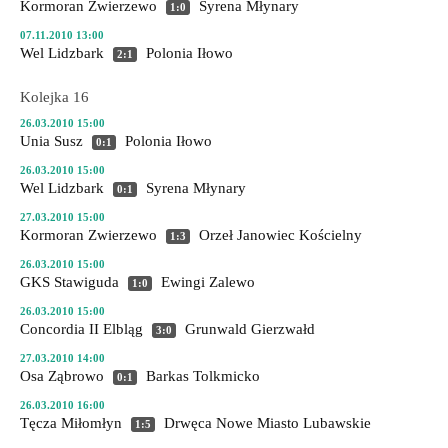
Kormoran Zwierzewo
Syrena Młynary
1:0
07.11.2010 13:00
Wel Lidzbark
Polonia Iłowo
2:1
Kolejka 16
26.03.2010 15:00
Unia Susz
Polonia Iłowo
0:1
26.03.2010 15:00
Wel Lidzbark
Syrena Młynary
0:1
27.03.2010 15:00
Kormoran Zwierzewo
Orzeł Janowiec Kościelny
1:3
26.03.2010 15:00
GKS Stawiguda
Ewingi Zalewo
1:0
26.03.2010 15:00
Concordia II Elbląg
Grunwald Gierzwałd
3:0
27.03.2010 14:00
Osa Ząbrowo
Barkas Tolkmicko
0:1
26.03.2010 16:00
Tęcza Miłomłyn
Drwęca Nowe Miasto Lubawskie
1:5