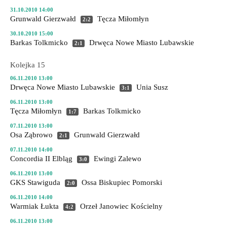
31.10.2010 14:00
Grunwald Gierzwałd
Tęcza Miłomłyn
2:2
30.10.2010 15:00
Barkas Tolkmicko
Drwęca Nowe Miasto Lubawskie
2:1
Kolejka 15
06.11.2010 13:00
Drwęca Nowe Miasto Lubawskie
Unia Susz
3:1
06.11.2010 13:00
Tęcza Miłomłyn
Barkas Tolkmicko
1:7
07.11.2010 13:00
Osa Ząbrowo
Grunwald Gierzwałd
2:1
07.11.2010 14:00
Concordia II Elbląg
Ewingi Zalewo
3:0
06.11.2010 13:00
GKS Stawiguda
Ossa Biskupiec Pomorski
2:0
06.11.2010 14:00
Warmiak Łukta
Orzeł Janowiec Kościelny
4:2
06.11.2010 13:00