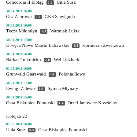
Concordia II Elbląg
Unia Susz
0:0
30.04.2011 16:00
Osa Ząbrowo
GKS Stawiguda
0:0
30.04.2011 16:00
Tęcza Miłomłyn
Warmiak Łukta
1:3
30.04.2011 17:00
Drwęca Nowe Miasto Lubawskie
Kormoran Zwierzewo
1:3
30.04.2011 16:00
Barkas Tolkmicko
Wel Lidzbark
2:0
01.05.2011 16:00
Grunwald Gierzwałd
Polonia Iłowo
4:1
30.04.2011 17:00
Ewingi Zalewo
Syrena Młynary
1:1
30.04.2011 15:00
Ossa Biskupiec Pomorski
Orzeł Janowiec Kościelny
1:4
Kolejka 22
07.05.2011 16:00
Unia Susz
Ossa Biskupiec Pomorski
0:0