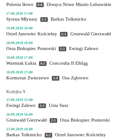
Polonia Iłowo
Drwęca Nowe Miasto Lubawskie
0:0
17.09.2010 17:00
Syrena Młynary
Barkas Tolkmicko
1:1
19.09.2010 16:00
Orzeł Janowiec Kościelny
Grunwald Gierzwałd
1:1
18.09.2010 16:00
Ossa Biskupiec Pomorski
Ewingi Zalewo
2:1
18.09.2010 17:00
Warmiak Łukta
Concordia II Elbląg
4:1
18.09.2010 17:00
Kormoran Zwierzewo
Osa Ząbrowo
1:0
Kolejka 9
25.09.2010 15:00
Ewingi Zalewo
Unia Susz
2:1
26.09.2010 16:00
Grunwald Gierzwałd
Ossa Biskupiec Pomorski
2:1
25.09.2010 16:00
Barkas Tolkmicko
Orzeł Janowiec Kościelny
6:2