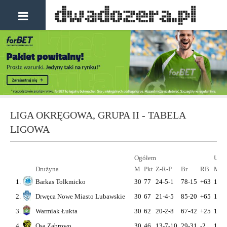
LIGA OKRĘGOWA, GRUPA II - TABELA
LIGOWA
Ogółem
U si
Drużyna
M
Pkt
Z-R-P
Br
RB
M
P
1.
Barkas Tolkmicko
30
77
24-5-1
78-15
+63
15
4
2.
Drwęca Nowe Miasto Lubawskie
30
67
21-4-5
85-20
+65
15
3
3.
Warmiak Łukta
30
62
20-2-8
67-42
+25
15
3
4.
Osa Ząbrowo
30
46
13-7-10
29-31
-2
15
2