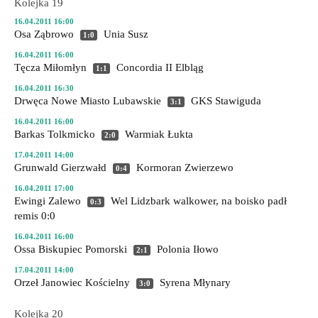
Kolejka 19
16.04.2011 16:00
Osa Ząbrowo
Unia Susz
1:0
16.04.2011 16:00
Tęcza Miłomłyn
Concordia II Elbląg
1:1
16.04.2011 16:30
Drwęca Nowe Miasto Lubawskie
GKS Stawiguda
3:1
16.04.2011 16:00
Barkas Tolkmicko
Warmiak Łukta
2:0
17.04.2011 14:00
Grunwald Gierzwałd
Kormoran Zwierzewo
0:4
16.04.2011 17:00
Ewingi Zalewo
Wel Lidzbark
walkower, na boisko padł
0:3
remis 0:0
16.04.2011 16:00
Ossa Biskupiec Pomorski
Polonia Iłowo
2:1
17.04.2011 14:00
Orzeł Janowiec Kościelny
Syrena Młynary
3:0
Kolejka 20