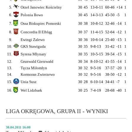
5.
Orzeł Janowiec Kościelny
30
45
13-6-11
60-46
+14
15
2
6.
Polonia Iłowo
30
45
14-3-13
45-50
-5
15
3
7.
Ossa Biskupiec Pomorski
30
38
10-8-12
32-46
-14
15
2
8.
Concordia II Elbląg
30
37
11-4-15
52-64
-12
15
2
9.
Ewingi Zalewo
30
36
10-6-14
25-40
-15
15
2
10.
GKS Stawiguda
30
35
9-8-13
31-42
-11
15
2
11.
Syrena Młynary
30
35
10-5-15
39-54
-15
15
2
12.
Grunwald Gierzwałd
30
34
8-10-12
41-55
-14
15
2
13.
Tęcza Miłomłyn
30
32
9-5-16
37-57
-20
15
2
14.
Kormoran Zwierzewo
30
32
9-5-16
38-50
-12
15
2
15.
Unia Susz
30
28
6-10-14
34-41
-7
15
1
16.
Wel Lidzbark
30
25
7-4-19
28-68
-40
15
1
LIGA OKRĘGOWA, GRUPA II - WYNIKI
30.04.2011 16:00