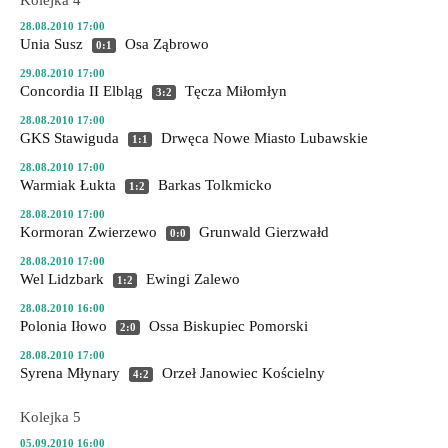
Kolejka 4
28.08.2010 17:00
Unia Susz
Osa Ząbrowo
0:1
29.08.2010 17:00
Concordia II Elbląg
Tęcza Miłomłyn
3:2
28.08.2010 17:00
GKS Stawiguda
Drwęca Nowe Miasto Lubawskie
1:1
28.08.2010 17:00
Warmiak Łukta
Barkas Tolkmicko
1:2
28.08.2010 17:00
Kormoran Zwierzewo
Grunwald Gierzwałd
0:0
28.08.2010 17:00
Wel Lidzbark
Ewingi Zalewo
1:2
28.08.2010 16:00
Polonia Iłowo
Ossa Biskupiec Pomorski
2:0
28.08.2010 17:00
Syrena Młynary
Orzeł Janowiec Kościelny
4:2
Kolejka 5
05.09.2010 16:00