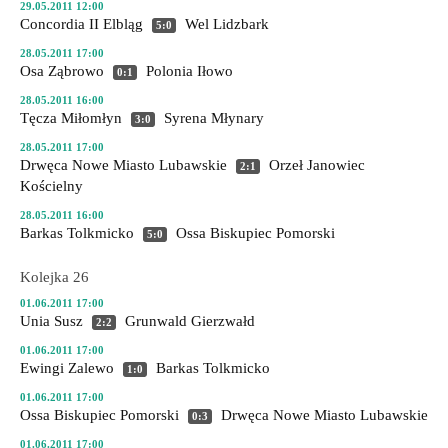
29.05.2011 12:00
Concordia II Elbląg
Wel Lidzbark
5:0
28.05.2011 17:00
Osa Ząbrowo
Polonia Iłowo
0:1
28.05.2011 16:00
Tęcza Miłomłyn
Syrena Młynary
3:0
28.05.2011 17:00
Drwęca Nowe Miasto Lubawskie
Orzeł Janowiec
2:1
Kościelny
28.05.2011 16:00
Barkas Tolkmicko
Ossa Biskupiec Pomorski
5:0
Kolejka 26
01.06.2011 17:00
Unia Susz
Grunwald Gierzwałd
2:2
01.06.2011 17:00
Ewingi Zalewo
Barkas Tolkmicko
1:0
01.06.2011 17:00
Ossa Biskupiec Pomorski
Drwęca Nowe Miasto Lubawskie
0:3
01.06.2011 17:00