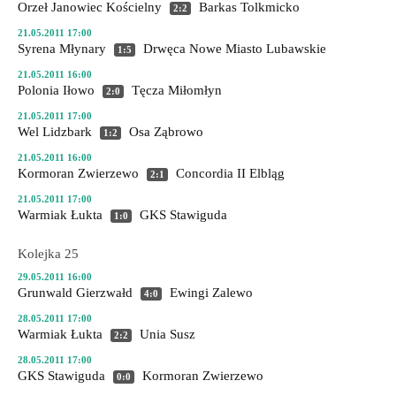
Orzeł Janowiec Kościelny
Barkas Tolkmicko
2:2
21.05.2011 17:00
Syrena Młynary
Drwęca Nowe Miasto Lubawskie
1:5
21.05.2011 16:00
Polonia Iłowo
Tęcza Miłomłyn
2:0
21.05.2011 17:00
Wel Lidzbark
Osa Ząbrowo
1:2
21.05.2011 16:00
Kormoran Zwierzewo
Concordia II Elbląg
2:1
21.05.2011 17:00
Warmiak Łukta
GKS Stawiguda
1:0
Kolejka 25
29.05.2011 16:00
Grunwald Gierzwałd
Ewingi Zalewo
4:0
28.05.2011 17:00
Warmiak Łukta
Unia Susz
2:2
28.05.2011 17:00
GKS Stawiguda
Kormoran Zwierzewo
0:0