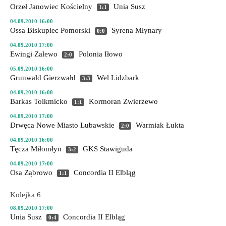
Orzeł Janowiec Kościelny
Unia Susz
1:1
04.09.2010 16:00
Ossa Biskupiec Pomorski
Syrena Młynary
0:0
04.09.2010 17:00
Ewingi Zalewo
Polonia Iłowo
2:0
05.09.2010 16:00
Grunwald Gierzwałd
Wel Lidzbark
3:3
04.09.2010 16:00
Barkas Tolkmicko
Kormoran Zwierzewo
1:1
04.09.2010 17:00
Drwęca Nowe Miasto Lubawskie
Warmiak Łukta
2:0
04.09.2010 16:00
Tęcza Miłomłyn
GKS Stawiguda
3:2
04.09.2010 17:00
Osa Ząbrowo
Concordia II Elbląg
1:1
Kolejka 6
08.09.2010 17:00
Unia Susz
Concordia II Elbląg
0:4