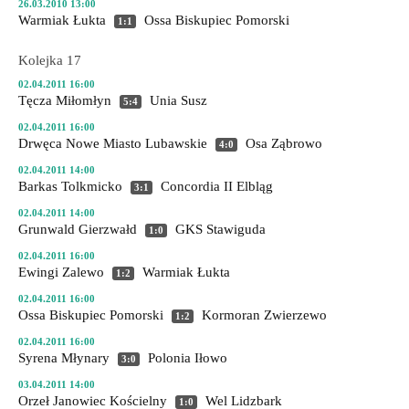
26.03.2010 13:00
Warmiak Łukta
Ossa Biskupiec Pomorski
1:1
Kolejka 17
02.04.2011 16:00
Tęcza Miłomłyn
Unia Susz
5:4
02.04.2011 16:00
Drwęca Nowe Miasto Lubawskie
Osa Ząbrowo
4:0
02.04.2011 14:00
Barkas Tolkmicko
Concordia II Elbląg
3:1
02.04.2011 14:00
Grunwald Gierzwałd
GKS Stawiguda
1:0
02.04.2011 16:00
Ewingi Zalewo
Warmiak Łukta
1:2
02.04.2011 16:00
Ossa Biskupiec Pomorski
Kormoran Zwierzewo
1:2
02.04.2011 16:00
Syrena Młynary
Polonia Iłowo
3:0
03.04.2011 14:00
Orzeł Janowiec Kościelny
Wel Lidzbark
1:0