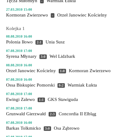
Tęcza Miłomłyn
Warmiak Łukta
-
27.03.2010 15:00
Kormoran Zwierzewo
Orzeł Janowiec Kościelny
-
Kolejka 1
08.08.2010 16:00
Polonia Iłowo
Unia Susz
2:1
07.08.2010 17:00
Syrena Młynary
Wel Lidzbark
3:0
08.08.2010 16:00
Orzeł Janowiec Kościelny
Kormoran Zwierzewo
1:0
07.08.2010 16:00
Ossa Biskupiec Pomorski
Warmiak Łukta
0:2
07.08.2010 17:00
Ewingi Zalewo
GKS Stawiguda
1:1
07.08.2010 17:00
Grunwald Gierzwałd
Concordia II Elbląg
2:3
07.08.2010 16:00
Barkas Tolkmicko
Osa Ząbrowo
3:0