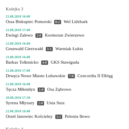
Kolejka 3
21.08.2010 16:00
Ossa Biskupiec Pomorski
Wel Lidzbark
0:2
22.08.2010 17:00
Ewingi Zalewo
Kormoran Zwierzewo
2:0
22.08.2010 16:00
Grunwald Gierzwałd
Warmiak Łukta
3:1
21.08.2010 16:00
Barkas Tolkmicko
GKS Stawiguda
4:0
21.08.2010 17:00
Drwęca Nowe Miasto Lubawskie
Concordia II Elbląg
7:0
21.08.2010 16:00
Tęcza Miłomłyn
Osa Ząbrowo
1:0
20.08.2010 17:30
Syrena Młynary
Unia Susz
2:0
22.08.2010 16:00
Orzeł Janowiec Kościelny
Polonia Iłowo
5:1