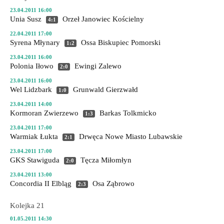
23.04.2011 16:00
Unia Susz
Orzeł Janowiec Kościelny
4:1
22.04.2011 17:00
Syrena Młynary
Ossa Biskupiec Pomorski
1:2
23.04.2011 16:00
Polonia Iłowo
Ewingi Zalewo
2:0
23.04.2011 16:00
Wel Lidzbark
Grunwald Gierzwałd
1:0
23.04.2011 14:00
Kormoran Zwierzewo
Barkas Tolkmicko
1:3
23.04.2011 17:00
Warmiak Łukta
Drwęca Nowe Miasto Lubawskie
2:1
23.04.2011 17:00
GKS Stawiguda
Tęcza Miłomłyn
2:0
23.04.2011 13:00
Concordia II Elbląg
Osa Ząbrowo
2:3
Kolejka 21
01.05.2011 14:30