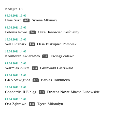
Kolejka 18
09.04.2011 16:00
Unia Susz
Syrena Młynary
0:0
09.04.2011 16:00
Polonia Iłowo
Orzeł Janowiec Kościelny
1:4
10.04.2011 16:00
Wel Lidzbark
Ossa Biskupiec Pomorski
1:0
10.04.2011 14:00
Kormoran Zwierzewo
Ewingi Zalewo
1:2
09.04.2011 16:00
Warmiak Łukta
Grunwald Gierzwałd
2:0
09.04.2011 17:00
GKS Stawiguda
Barkas Tolkmicko
0:3
10.04.2011 17:00
Concordia II Elbląg
Drwęca Nowe Miasto Lubawskie
0:3
09.04.2011 15:00
Osa Ząbrowo
Tęcza Miłomłyn
1:0