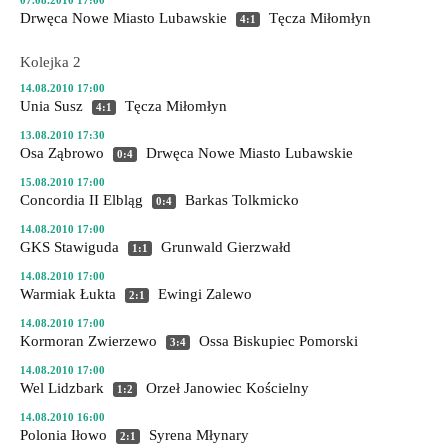
07.08.2010 17:00
Drwęca Nowe Miasto Lubawskie
Tęcza Miłomłyn
4:1
Kolejka 2
14.08.2010 17:00
Unia Susz
Tęcza Miłomłyn
4:1
13.08.2010 17:30
Osa Ząbrowo
Drwęca Nowe Miasto Lubawskie
0:4
15.08.2010 17:00
Concordia II Elbląg
Barkas Tolkmicko
0:4
14.08.2010 17:00
GKS Stawiguda
Grunwald Gierzwałd
1:1
14.08.2010 17:00
Warmiak Łukta
Ewingi Zalewo
2:1
14.08.2010 17:00
Kormoran Zwierzewo
Ossa Biskupiec Pomorski
3:4
14.08.2010 17:00
Wel Lidzbark
Orzeł Janowiec Kościelny
1:2
14.08.2010 16:00
Polonia Iłowo
Syrena Młynary
2:1