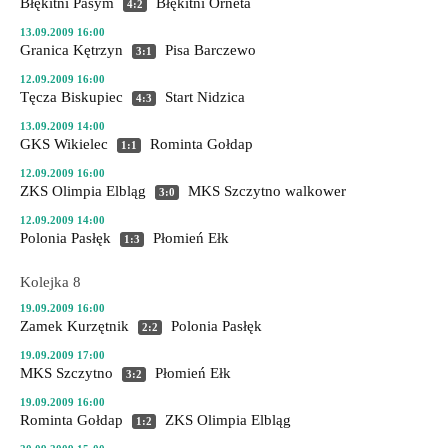
Błękitni Pasym
Błękitni Orneta
4:2
13.09.2009 16:00
Granica Kętrzyn
Pisa Barczewo
3:1
12.09.2009 16:00
Tęcza Biskupiec
Start Nidzica
4:3
13.09.2009 14:00
GKS Wikielec
Rominta Gołdap
1:1
12.09.2009 16:00
ZKS Olimpia Elbląg
MKS Szczytno
walkower
3:0
12.09.2009 14:00
Polonia Pasłęk
Płomień Ełk
1:3
Kolejka 8
19.09.2009 16:00
Zamek Kurzętnik
Polonia Pasłęk
2:2
19.09.2009 17:00
MKS Szczytno
Płomień Ełk
3:2
19.09.2009 16:00
Rominta Gołdap
ZKS Olimpia Elbląg
1:2