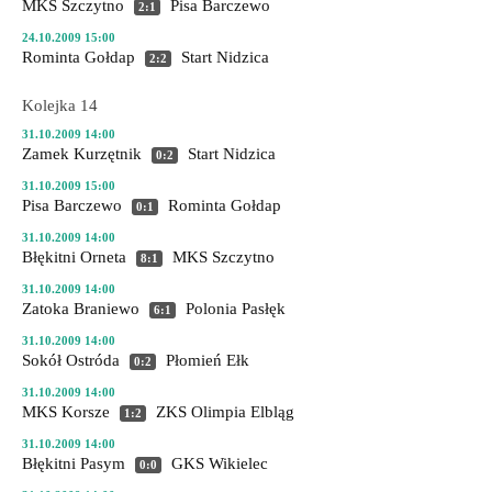
MKS Szczytno
Pisa Barczewo
2:1
24.10.2009 15:00
Rominta Gołdap
Start Nidzica
2:2
Kolejka 14
31.10.2009 14:00
Zamek Kurzętnik
Start Nidzica
0:2
31.10.2009 15:00
Pisa Barczewo
Rominta Gołdap
0:1
31.10.2009 14:00
Błękitni Orneta
MKS Szczytno
8:1
31.10.2009 14:00
Zatoka Braniewo
Polonia Pasłęk
6:1
31.10.2009 14:00
Sokół Ostróda
Płomień Ełk
0:2
31.10.2009 14:00
MKS Korsze
ZKS Olimpia Elbląg
1:2
31.10.2009 14:00
Błękitni Pasym
GKS Wikielec
0:0