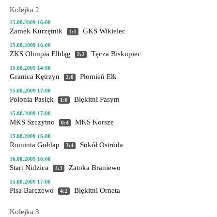
Kolejka 2
15.08.2009 16:00
Zamek Kurzętnik
GKS Wikielec
1:1
15.08.2009 16:00
ZKS Olimpia Elbląg
Tęcza Biskupiec
2:2
15.08.2009 14:00
Granica Kętrzyn
Płomień Ełk
2:0
15.08.2009 17:00
Polonia Pasłęk
Błękitni Pasym
1:0
15.08.2009 17:00
MKS Szczytno
MKS Korsze
0:4
15.08.2009 16:00
Rominta Gołdap
Sokół Ostróda
3:4
16.08.2009 16:00
Start Nidzica
Zatoka Braniewo
1:3
15.08.2009 17:00
Pisa Barczewo
Błękitni Orneta
4:2
Kolejka 3