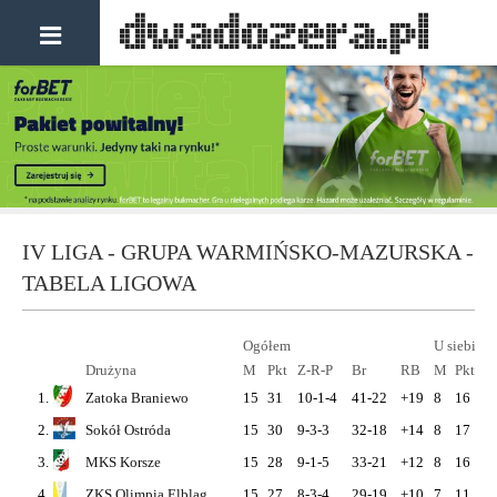
IV LIGA - GRUPA WARMIŃSKO-MAZURSKA -
TABELA LIGOWA
Ogółem
U siebie
Drużyna
M
Pkt
Z-R-P
Br
RB
M
Pkt
Z
1.
Zatoka Braniewo
15
31
10-1-4
41-22
+19
8
16
5
2.
Sokół Ostróda
15
30
9-3-3
32-18
+14
8
17
5
3.
MKS Korsze
15
28
9-1-5
33-21
+12
8
16
5
4.
ZKS Olimpia Elbląg
15
27
8-3-4
29-19
+10
7
11
3