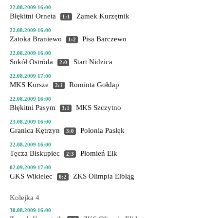
22.08.2009 16:00
Błękitni Orneta
Zamek Kurzętnik
1:1
22.08.2009 16:00
Zatoka Braniewo
Pisa Barczewo
1:2
22.08.2009 16:00
Sokół Ostróda
Start Nidzica
2:0
22.08.2009 17:00
MKS Korsze
Rominta Gołdap
2:1
22.08.2009 16:00
Błękitni Pasym
MKS Szczytno
3:1
23.08.2009 16:00
Granica Kętrzyn
Polonia Pasłęk
3:0
22.08.2009 16:00
Tęcza Biskupiec
Płomień Ełk
2:3
02.09.2009 17:00
GKS Wikielec
ZKS Olimpia Elbląg
0:2
Kolejka 4
30.08.2009 16:00