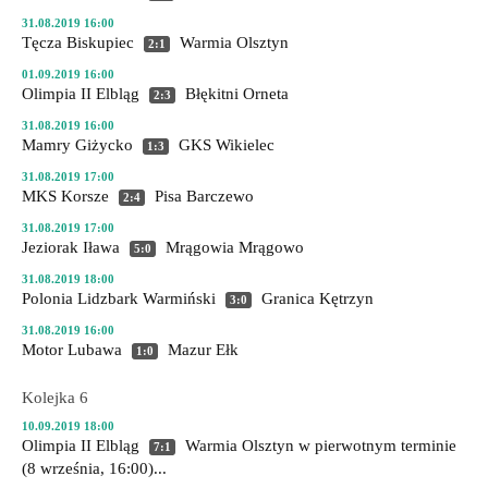
31.08.2019 16:00
Tęcza Biskupiec
Warmia Olsztyn
2:1
01.09.2019 16:00
Olimpia II Elbląg
Błękitni Orneta
2:3
31.08.2019 16:00
Mamry Giżycko
GKS Wikielec
1:3
31.08.2019 17:00
MKS Korsze
Pisa Barczewo
2:4
31.08.2019 17:00
Jeziorak Iława
Mrągowia Mrągowo
5:0
31.08.2019 18:00
Polonia Lidzbark Warmiński
Granica Kętrzyn
3:0
31.08.2019 16:00
Motor Lubawa
Mazur Ełk
1:0
Kolejka 6
10.09.2019 18:00
Olimpia II Elbląg
Warmia Olsztyn
w pierwotnym terminie
7:1
(8 września, 16:00)...