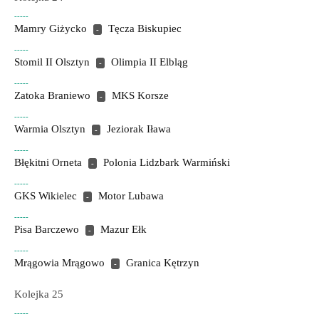
-----
Mamry Giżycko
Tęcza Biskupiec
-
-----
Stomil II Olsztyn
Olimpia II Elbląg
-
-----
Zatoka Braniewo
MKS Korsze
-
-----
Warmia Olsztyn
Jeziorak Iława
-
-----
Błękitni Orneta
Polonia Lidzbark Warmiński
-
-----
GKS Wikielec
Motor Lubawa
-
-----
Pisa Barczewo
Mazur Ełk
-
-----
Mrągowia Mrągowo
Granica Kętrzyn
-
Kolejka 25
-----