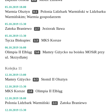
0:0
05.10.2019 18:00
Warmia Olsztyn
Polonia Lidzbark Warmiński
w Lidzbarku
0:1
Warmińskim; Warmia gospodarzem
05.10.2019 15:30
Zatoka Braniewo
Jeziorak Iława
2:7
05.10.2019 15:30
Tęcza Biskupiec
MKS Korsze
1:3
06.10.2019 16:00
Olimpia II Elbląg
Mamry Giżycko
na boisku MOSiR przy
5:0
ul. Skrzydlatej
Kolejka 11
12.10.2019 13:00
Mamry Giżycko
Stomil II Olsztyn
0:3
12.10.2019 15:30
MKS Korsze
Olimpia II Elbląg
2:0
12.10.2019 18:00
Polonia Lidzbark Warmiński
Zatoka Braniewo
2:1
12.10.2019 15:30