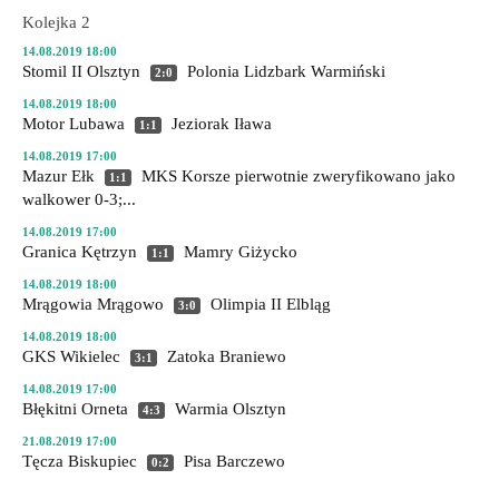
Kolejka 2
14.08.2019 18:00
Stomil II Olsztyn
Polonia Lidzbark Warmiński
2:0
14.08.2019 18:00
Motor Lubawa
Jeziorak Iława
1:1
14.08.2019 17:00
Mazur Ełk
MKS Korsze
pierwotnie zweryfikowano jako
1:1
walkower 0-3;...
14.08.2019 17:00
Granica Kętrzyn
Mamry Giżycko
1:1
14.08.2019 18:00
Mrągowia Mrągowo
Olimpia II Elbląg
3:0
14.08.2019 18:00
GKS Wikielec
Zatoka Braniewo
3:1
14.08.2019 17:00
Błękitni Orneta
Warmia Olsztyn
4:3
21.08.2019 17:00
Tęcza Biskupiec
Pisa Barczewo
0:2