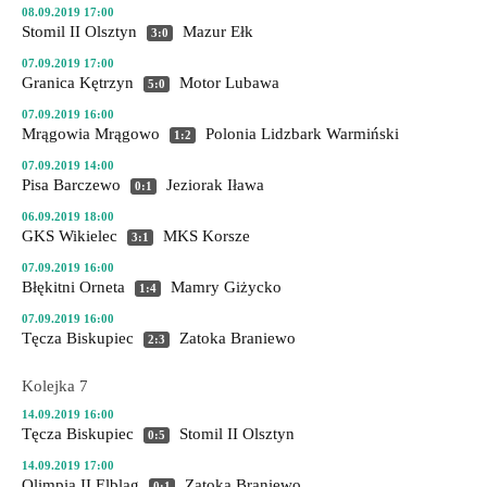
08.09.2019 17:00
Stomil II Olsztyn
Mazur Ełk
3:0
07.09.2019 17:00
Granica Kętrzyn
Motor Lubawa
5:0
07.09.2019 16:00
Mrągowia Mrągowo
Polonia Lidzbark Warmiński
1:2
07.09.2019 14:00
Pisa Barczewo
Jeziorak Iława
0:1
06.09.2019 18:00
GKS Wikielec
MKS Korsze
3:1
07.09.2019 16:00
Błękitni Orneta
Mamry Giżycko
1:4
07.09.2019 16:00
Tęcza Biskupiec
Zatoka Braniewo
2:3
Kolejka 7
14.09.2019 16:00
Tęcza Biskupiec
Stomil II Olsztyn
0:5
14.09.2019 17:00
Olimpia II Elbląg
Zatoka Braniewo
0:1