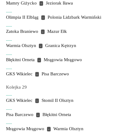
Mamry Giżycko
Jeziorak Iława
-
-----
Olimpia II Elbląg
Polonia Lidzbark Warmiński
-
-----
Zatoka Braniewo
Mazur Ełk
-
-----
Warmia Olsztyn
Granica Kętrzyn
-
-----
Błękitni Orneta
Mrągowia Mrągowo
-
-----
GKS Wikielec
Pisa Barczewo
-
Kolejka 29
-----
GKS Wikielec
Stomil II Olsztyn
-
-----
Pisa Barczewo
Błękitni Orneta
-
-----
Mrągowia Mrągowo
Warmia Olsztyn
-