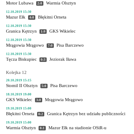
Motor Lubawa
Warmia Olsztyn
2:0
12.10.2019 15:30
Mazur Ełk
Błękitni Orneta
4:0
12.10.2019 15:30
Granica Kętrzyn
GKS Wikielec
1:9
12.10.2019 15:30
Mrągowia Mrągowo
Pisa Barczewo
7:0
12.10.2019 15:30
Tęcza Biskupiec
Jeziorak Iława
0:3
Kolejka 12
20.10.2019 15:15
Stomil II Olsztyn
Pisa Barczewo
5:0
18.10.2019 19:00
GKS Wikielec
Mrągowia Mrągowo
3:0
19.10.2019 15:00
Błękitni Orneta
Granica Kętrzyn
bez udziału publiczności
0:2
19.10.2019 15:00
Warmia Olsztyn
Mazur Ełk
na stadionie OSiR-u
0:1