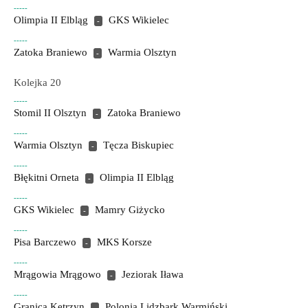
-----
Olimpia II Elbląg
GKS Wikielec
-
-----
Zatoka Braniewo
Warmia Olsztyn
-
Kolejka 20
-----
Stomil II Olsztyn
Zatoka Braniewo
-
-----
Warmia Olsztyn
Tęcza Biskupiec
-
-----
Błękitni Orneta
Olimpia II Elbląg
-
-----
GKS Wikielec
Mamry Giżycko
-
-----
Pisa Barczewo
MKS Korsze
-
-----
Mrągowia Mrągowo
Jeziorak Iława
-
-----
Granica Kętrzyn
Polonia Lidzbark Warmiński
-