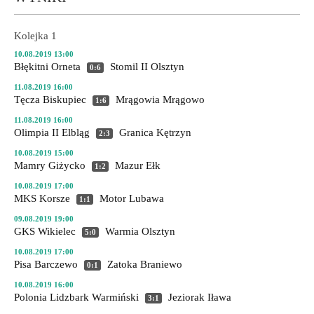
Kolejka 1
10.08.2019 13:00
Błękitni Orneta
Stomil II Olsztyn
0:6
11.08.2019 16:00
Tęcza Biskupiec
Mrągowia Mrągowo
1:6
11.08.2019 16:00
Olimpia II Elbląg
Granica Kętrzyn
2:3
10.08.2019 15:00
Mamry Giżycko
Mazur Ełk
1:2
10.08.2019 17:00
MKS Korsze
Motor Lubawa
1:1
09.08.2019 19:00
GKS Wikielec
Warmia Olsztyn
5:0
10.08.2019 17:00
Pisa Barczewo
Zatoka Braniewo
0:1
10.08.2019 16:00
Polonia Lidzbark Warmiński
Jeziorak Iława
3:1