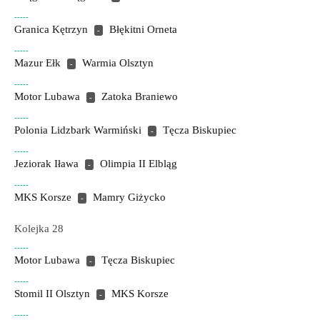
-----
Granica Kętrzyn
Błękitni Orneta
-
-----
Mazur Ełk
Warmia Olsztyn
-
-----
Motor Lubawa
Zatoka Braniewo
-
-----
Polonia Lidzbark Warmiński
Tęcza Biskupiec
-
-----
Jeziorak Iława
Olimpia II Elbląg
-
-----
MKS Korsze
Mamry Giżycko
-
Kolejka 28
-----
Motor Lubawa
Tęcza Biskupiec
-
-----
Stomil II Olsztyn
MKS Korsze
-
-----