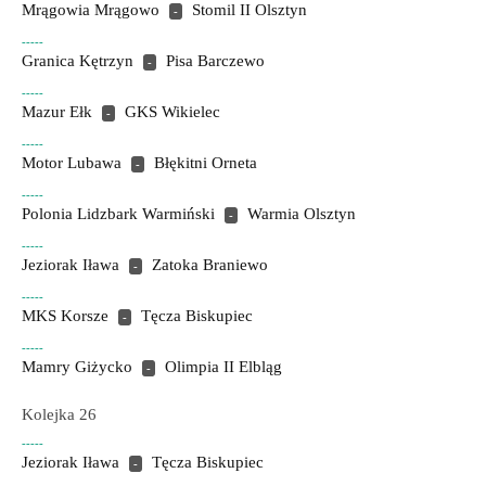
Mrągowia Mrągowo
Stomil II Olsztyn
-
-----
Granica Kętrzyn
Pisa Barczewo
-
-----
Mazur Ełk
GKS Wikielec
-
-----
Motor Lubawa
Błękitni Orneta
-
-----
Polonia Lidzbark Warmiński
Warmia Olsztyn
-
-----
Jeziorak Iława
Zatoka Braniewo
-
-----
MKS Korsze
Tęcza Biskupiec
-
-----
Mamry Giżycko
Olimpia II Elbląg
-
Kolejka 26
-----
Jeziorak Iława
Tęcza Biskupiec
-