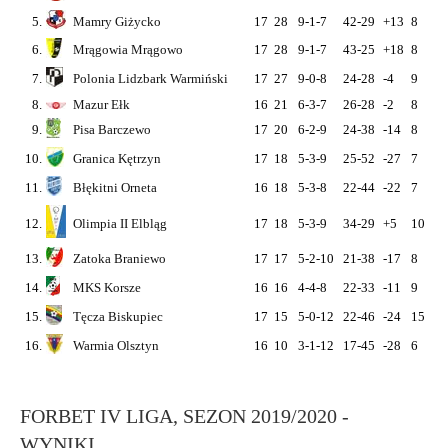
5.
Mamry Giżycko
17
28
9-1-7
42-29
+13
8
12
6.
Mrągowia Mrągowo
17
28
9-1-7
43-25
+18
8
15
7.
Polonia Lidzbark Warmiński
17
27
9-0-8
24-28
-4
9
15
8.
Mazur Ełk
16
21
6-3-7
26-28
-2
8
12
9.
Pisa Barczewo
17
20
6-2-9
24-38
-14
8
4
10.
Granica Kętrzyn
17
18
5-3-9
25-52
-27
7
10
11.
Błękitni Orneta
16
18
5-3-8
22-44
-22
7
7
12.
Olimpia II Elbląg
17
18
5-3-9
34-29
+5
10
11
13.
Zatoka Braniewo
17
17
5-2-10
21-38
-17
8
5
14.
MKS Korsze
16
16
4-4-8
22-33
-11
9
9
15.
Tęcza Biskupiec
17
15
5-0-12
22-46
-24
15
9
16.
Warmia Olsztyn
16
10
3-1-12
17-45
-28
6
6
FORBET IV LIGA, SEZON 2019/2020 -
WYNIKI