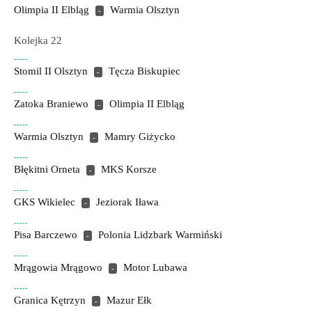
Olimpia II Elbląg
Warmia Olsztyn
-
Kolejka 22
-----
Stomil II Olsztyn
Tęcza Biskupiec
-
-----
Zatoka Braniewo
Olimpia II Elbląg
-
-----
Warmia Olsztyn
Mamry Giżycko
-
-----
Błękitni Orneta
MKS Korsze
-
-----
GKS Wikielec
Jeziorak Iława
-
-----
Pisa Barczewo
Polonia Lidzbark Warmiński
-
-----
Mrągowia Mrągowo
Motor Lubawa
-
-----
Granica Kętrzyn
Mazur Ełk
-