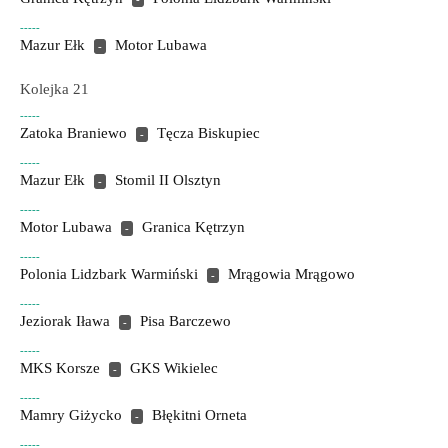
-----
Mazur Ełk
Motor Lubawa
-
Kolejka 21
-----
Zatoka Braniewo
Tęcza Biskupiec
-
-----
Mazur Ełk
Stomil II Olsztyn
-
-----
Motor Lubawa
Granica Kętrzyn
-
-----
Polonia Lidzbark Warmiński
Mrągowia Mrągowo
-
-----
Jeziorak Iława
Pisa Barczewo
-
-----
MKS Korsze
GKS Wikielec
-
-----
Mamry Giżycko
Błękitni Orneta
-
-----