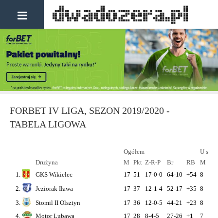
FORBET IV LIGA, SEZON 2019/2020 -
TABELA LIGOWA
Ogółem
U sieb
Drużyna
M
Pkt
Z-R-P
Br
RB
M
Pk
1.
GKS Wikielec
17
51
17-0-0
64-10
+54
8
24
2.
Jeziorak Iława
17
37
12-1-4
52-17
+35
8
18
3.
Stomil II Olsztyn
17
36
12-0-5
44-21
+23
8
15
4.
Motor Lubawa
17
28
8-4-5
27-26
+1
7
16