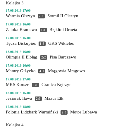
Kolejka 3
17.08.2019 17:00
Warmia Olsztyn
Stomil II Olsztyn
2:0
17.08.2019 16:00
Zatoka Braniewo
Błękitni Orneta
1:1
17.08.2019 16:00
Tęcza Biskupiec
GKS Wikielec
1:3
18.08.2019 16:00
Olimpia II Elbląg
Pisa Barczewo
2:2
17.08.2019 16:00
Mamry Giżycko
Mrągowia Mrągowo
4:1
17.08.2019 17:00
MKS Korsze
Granica Kętrzyn
1:1
18.08.2019 16:00
Jeziorak Iława
Mazur Ełk
2:0
17.08.2019 18:00
Polonia Lidzbark Warmiński
Motor Lubawa
2:0
Kolejka 4