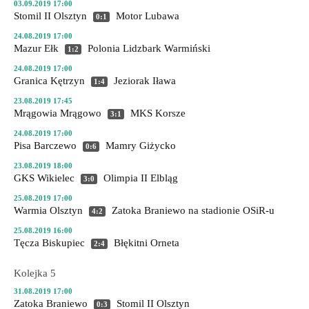
03.09.2019 17:00
Stomil II Olsztyn
Motor Lubawa
0:1
24.08.2019 17:00
Mazur Ełk
Polonia Lidzbark Warmiński
1:2
24.08.2019 17:00
Granica Kętrzyn
Jeziorak Iława
1:4
23.08.2019 17:45
Mrągowia Mrągowo
MKS Korsze
3:1
24.08.2019 17:00
Pisa Barczewo
Mamry Giżycko
0:6
23.08.2019 18:00
GKS Wikielec
Olimpia II Elbląg
3:0
25.08.2019 17:00
Warmia Olsztyn
Zatoka Braniewo
na stadionie OSiR-u
4:2
25.08.2019 16:00
Tęcza Biskupiec
Błękitni Orneta
2:4
Kolejka 5
31.08.2019 17:00
Zatoka Braniewo
Stomil II Olsztyn
0:3