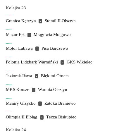
Kolejka 23
-----
Granica Kętrzyn
Stomil II Olsztyn
-
-----
Mazur Ełk
Mrągowia Mrągowo
-
-----
Motor Lubawa
Pisa Barczewo
-
-----
Polonia Lidzbark Warmiński
GKS Wikielec
-
-----
Jeziorak Iława
Błękitni Orneta
-
-----
MKS Korsze
Warmia Olsztyn
-
-----
Mamry Giżycko
Zatoka Braniewo
-
-----
Olimpia II Elbląg
Tęcza Biskupiec
-
Kolejka 24