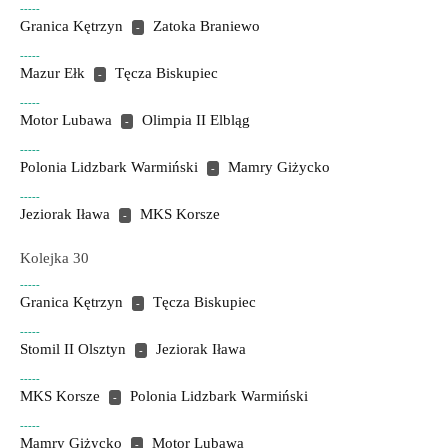
-----
Granica Kętrzyn
Zatoka Braniewo
-
-----
Mazur Ełk
Tęcza Biskupiec
-
-----
Motor Lubawa
Olimpia II Elbląg
-
-----
Polonia Lidzbark Warmiński
Mamry Giżycko
-
-----
Jeziorak Iława
MKS Korsze
-
Kolejka 30
-----
Granica Kętrzyn
Tęcza Biskupiec
-
-----
Stomil II Olsztyn
Jeziorak Iława
-
-----
MKS Korsze
Polonia Lidzbark Warmiński
-
-----
Mamry Giżycko
Motor Lubawa
-