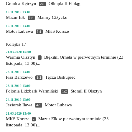
Granica Kętrzyn
Olimpia II Elbląg
2:1
16.11.2019 13:00
Mazur Ełk
Mamry Giżycko
0:4
16.11.2019 13:00
Motor Lubawa
MKS Korsze
3:1
Kolejka 17
21.03.2020 15:00
Warmia Olsztyn
Błękitni Orneta
w pierwotnym terminie (23
-
listopada, 13:00)...
23.11.2019 13:00
Pisa Barczewo
Tęcza Biskupiec
1:2
23.11.2019 13:00
Polonia Lidzbark Warmiński
Stomil II Olsztyn
1:2
24.11.2019 13:00
Jeziorak Iława
Motor Lubawa
4:1
21.03.2020 13:00
MKS Korsze
Mazur Ełk
w pierwotnym terminie (23
-
listopada, 13:00)...