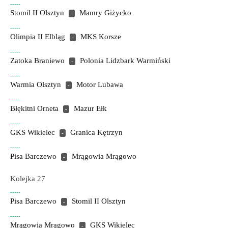
-----
Stomil II Olsztyn
Mamry Giżycko
-
-----
Olimpia II Elbląg
MKS Korsze
-
-----
Zatoka Braniewo
Polonia Lidzbark Warmiński
-
-----
Warmia Olsztyn
Motor Lubawa
-
-----
Błękitni Orneta
Mazur Ełk
-
-----
GKS Wikielec
Granica Kętrzyn
-
-----
Pisa Barczewo
Mrągowia Mrągowo
-
Kolejka 27
-----
Pisa Barczewo
Stomil II Olsztyn
-
-----
Mrągowia Mrągowo
GKS Wikielec
-