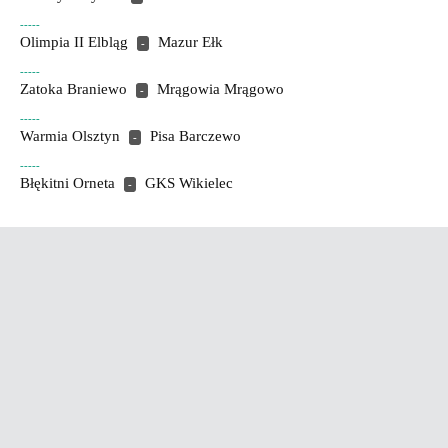
-----
Olimpia II Elbląg
Mazur Ełk
-
-----
Zatoka Braniewo
Mrągowia Mrągowo
-
-----
Warmia Olsztyn
Pisa Barczewo
-
-----
Błękitni Orneta
GKS Wikielec
-