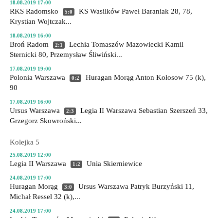
18.08.2019 17:00
RKS Radomsko
KS Wasilków
Paweł Baraniak 28, 78,
5:0
Krystian Wojtczak...
18.08.2019 16:00
Broń Radom
Lechia Tomaszów Mazowiecki
Kamil
2:1
Sternicki 80, Przemysław Śliwiński...
17.08.2019 19:00
Polonia Warszawa
Huragan Morąg
Anton Kołosow 75 (k),
0:2
90
17.08.2019 16:00
Ursus Warszawa
Legia II Warszawa
Sebastian Szerszeń 33,
2:3
Grzegorz Skowroński...
Kolejka 5
25.08.2019 12:00
Legia II Warszawa
Unia Skierniewice
1:2
24.08.2019 17:00
Huragan Morąg
Ursus Warszawa
Patryk Burzyński 11,
3:0
Michał Ressel 32 (k),...
24.08.2019 17:00