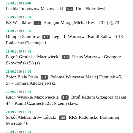
22.09.2019 11:00
Lechia Tomaszów Mazowiecki
Unia Skierniewice
5:3
22.09.2019 15:00
KS Wasilków
Huragan Morąg
Michał Ressel 32 (k), 73
0:2
21.09.2019 16:00
Olimpia Zambrów
Legia II Warszawa
Kamil Zalewski 18 -
1:3
Radosław Cielemęcki...
21.09.2019 15:30
Pogoń Grodzisk Mazowiecki
Ursus Warszawa
Grzegorz
1:0
Skowroński 58 (s)
21.09.2019 14:00
Znicz Biała Piska
Polonia Warszawa
Maciej Famulak 45,
2:1
57 - Tomasz Andrzejewski...
22.09.2019 16:00
Ruch Wysokie Mazowieckie
Broń Radom
Grzegorz Makal
1:4
44 - Kamil Czarnecki 23, Przemysław...
21.09.2019 16:00
Sokół Aleksandrów Łódzki
RKS Radomsko
Bartłomiej
1:0
Maćczak 10
20.09.2019 19:30