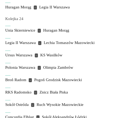
-----
Huragan Morąg
Legia II Warszawa
-
Kolejka 24
-----
Unia Skierniewice
Huragan Morąg
-
-----
Legia II Warszawa
Lechia Tomaszów Mazowiecki
-
-----
Ursus Warszawa
KS Wasilków
-
-----
Polonia Warszawa
Olimpia Zambrów
-
-----
Broń Radom
Pogoń Grodzisk Mazowiecki
-
-----
RKS Radomsko
Znicz Biała Piska
-
-----
Sokół Ostróda
Ruch Wysokie Mazowieckie
-
-----
Concordia Elbląg
Sokół Aleksandrów Łódzki
-