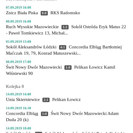
07.09.2019 16:00
Znicz Biała Piska
RKS Radomsko
0:0
08.09.2019 16:00
Ruch Wysokie Mazowieckie
Sokół Ostróda
Eryk Matus 22
1:2
- Paweł Tomkiewicz 13, Michał...
05.09.2019 13:00
Sokół Aleksandrów Łódzki
Concordia Elbląg
Bartłomiej
4:1
Maćczak 19, 79, Konrad Matuszewski...
08.09.2019 17:00
Świt Nowy Dwór Mazowiecki
Pelikan Łowicz
Kamil
1:0
Wiśniewski 90
Kolejka 8
14.09.2019 14:00
Unia Skierniewice
Pelikan Łowicz
2:1
14.09.2019 16:30
Concordia Elbląg
Świt Nowy Dwór Mazowiecki
Adam
1:0
Duda 20 (k)
14.09.2019 18:00