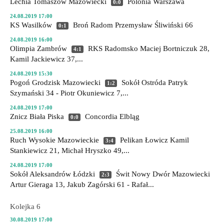
Lechia Tomaszów Mazowiecki
Polonia Warszawa
0:0
24.08.2019 17:00
KS Wasilków
Broń Radom
Przemysław Śliwiński 66
0:1
24.08.2019 16:00
Olimpia Zambrów
RKS Radomsko
Maciej Bortniczuk 28,
4:1
Kamil Jackiewicz 37,...
24.08.2019 15:30
Pogoń Grodzisk Mazowiecki
Sokół Ostróda
Patryk
1:2
Szymański 34 - Piotr Okuniewicz 7,...
24.08.2019 17:00
Znicz Biała Piska
Concordia Elbląg
0:0
25.08.2019 16:00
Ruch Wysokie Mazowieckie
Pelikan Łowicz
Kamil
3:4
Stankiewicz 21, Michał Hryszko 49,...
24.08.2019 17:00
Sokół Aleksandrów Łódzki
Świt Nowy Dwór Mazowiecki
2:3
Artur Gieraga 13, Jakub Zagórski 61 - Rafał...
Kolejka 6
30.08.2019 17:00