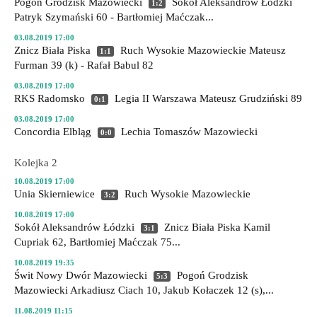
Pogoń Grodzisk Mazowiecki
Sokół Aleksandrów Łódzki
1:2
Patryk Szymański 60 - Bartłomiej Maćczak...
03.08.2019 17:00
Znicz Biała Piska
Ruch Wysokie Mazowieckie
Mateusz
1:1
Furman 39 (k) - Rafał Babul 82
03.08.2019 17:00
RKS Radomsko
Legia II Warszawa
Mateusz Grudziński 89
0:1
03.08.2019 17:00
Concordia Elbląg
Lechia Tomaszów Mazowiecki
0:0
Kolejka 2
10.08.2019 17:00
Unia Skierniewice
Ruch Wysokie Mazowieckie
3:2
10.08.2019 17:00
Sokół Aleksandrów Łódzki
Znicz Biała Piska
Kamil
3:1
Cupriak 62, Bartłomiej Maćczak 75...
10.08.2019 19:35
Świt Nowy Dwór Mazowiecki
Pogoń Grodzisk
5:3
Mazowiecki
Arkadiusz Ciach 10, Jakub Kołaczek 12 (s),...
11.08.2019 11:15