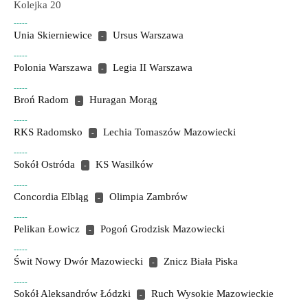
Kolejka 20
-----
Unia Skierniewice
Ursus Warszawa
-
-----
Polonia Warszawa
Legia II Warszawa
-
-----
Broń Radom
Huragan Morąg
-
-----
RKS Radomsko
Lechia Tomaszów Mazowiecki
-
-----
Sokół Ostróda
KS Wasilków
-
-----
Concordia Elbląg
Olimpia Zambrów
-
-----
Pelikan Łowicz
Pogoń Grodzisk Mazowiecki
-
-----
Świt Nowy Dwór Mazowiecki
Znicz Biała Piska
-
-----
Sokół Aleksandrów Łódzki
Ruch Wysokie Mazowieckie
-