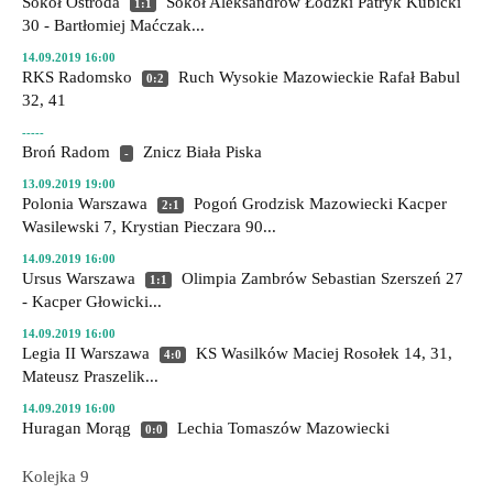
Sokół Ostróda
Sokół Aleksandrów Łódzki
Patryk Kubicki
1:1
30 - Bartłomiej Maćczak...
14.09.2019 16:00
RKS Radomsko
Ruch Wysokie Mazowieckie
Rafał Babul
0:2
32, 41
-----
Broń Radom
Znicz Biała Piska
-
13.09.2019 19:00
Polonia Warszawa
Pogoń Grodzisk Mazowiecki
Kacper
2:1
Wasilewski 7, Krystian Pieczara 90...
14.09.2019 16:00
Ursus Warszawa
Olimpia Zambrów
Sebastian Szerszeń 27
1:1
- Kacper Głowicki...
14.09.2019 16:00
Legia II Warszawa
KS Wasilków
Maciej Rosołek 14, 31,
4:0
Mateusz Praszelik...
14.09.2019 16:00
Huragan Morąg
Lechia Tomaszów Mazowiecki
0:0
Kolejka 9