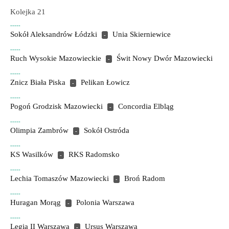
Kolejka 21
-----
Sokół Aleksandrów Łódzki
Unia Skierniewice
-
-----
Ruch Wysokie Mazowieckie
Świt Nowy Dwór Mazowiecki
-
-----
Znicz Biała Piska
Pelikan Łowicz
-
-----
Pogoń Grodzisk Mazowiecki
Concordia Elbląg
-
-----
Olimpia Zambrów
Sokół Ostróda
-
-----
KS Wasilków
RKS Radomsko
-
-----
Lechia Tomaszów Mazowiecki
Broń Radom
-
-----
Huragan Morąg
Polonia Warszawa
-
-----
Legia II Warszawa
Ursus Warszawa
-