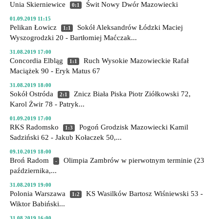
Unia Skierniewice
Świt Nowy Dwór Mazowiecki
0:1
01.09.2019 11:15
Pelikan Łowicz
Sokół Aleksandrów Łódzki
Maciej
1:1
Wyszogrodzki 20 - Bartłomiej Maćczak...
31.08.2019 17:00
Concordia Elbląg
Ruch Wysokie Mazowieckie
Rafał
1:1
Maciążek 90 - Eryk Matus 67
31.08.2019 18:00
Sokół Ostróda
Znicz Biała Piska
Piotr Ziółkowski 72,
2:1
Karol Żwir 78 - Patryk...
01.09.2019 17:00
RKS Radomsko
Pogoń Grodzisk Mazowiecki
Kamil
1:3
Sadziński 62 - Jakub Kołaczek 50,...
09.10.2019 18:00
Broń Radom
Olimpia Zambrów
w pierwotnym terminie (23
-
października,...
31.08.2019 19:00
Polonia Warszawa
KS Wasilków
Bartosz Wiśniewski 53 -
1:2
Wiktor Babiński...
31.08.2019 16:00