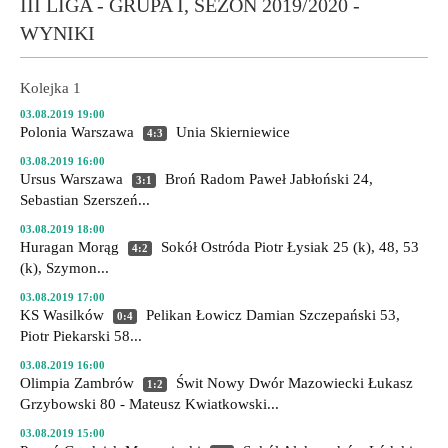
III LIGA - GRUPA I, SEZON 2019/2020 -
WYNIKI
Kolejka 1
03.08.2019 19:00
Polonia Warszawa
Unia Skierniewice
4:3
03.08.2019 16:00
Ursus Warszawa
Broń Radom
Paweł Jabłoński 24,
3:1
Sebastian Szerszeń...
03.08.2019 18:00
Huragan Morąg
Sokół Ostróda
Piotr Łysiak 25 (k), 48, 53
4:2
(k), Szymon...
03.08.2019 17:00
KS Wasilków
Pelikan Łowicz
Damian Szczepański 53,
0:4
Piotr Piekarski 58...
03.08.2019 16:00
Olimpia Zambrów
Świt Nowy Dwór Mazowiecki
Łukasz
1:2
Grzybowski 80 - Mateusz Kwiatkowski...
03.08.2019 15:00