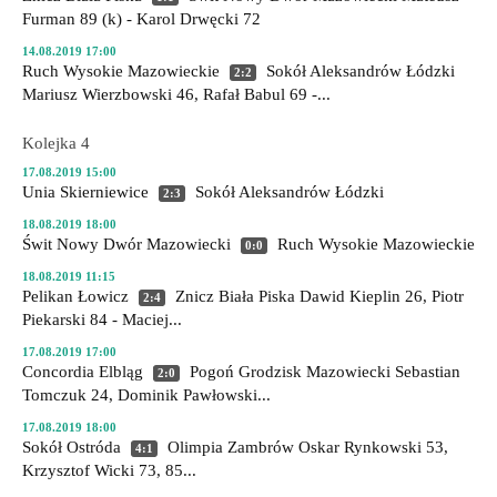
Furman 89 (k) - Karol Drwęcki 72
14.08.2019 17:00
Ruch Wysokie Mazowieckie
Sokół Aleksandrów Łódzki
2:2
Mariusz Wierzbowski 46, Rafał Babul 69 -...
Kolejka 4
17.08.2019 15:00
Unia Skierniewice
Sokół Aleksandrów Łódzki
2:3
18.08.2019 18:00
Świt Nowy Dwór Mazowiecki
Ruch Wysokie Mazowieckie
0:0
18.08.2019 11:15
Pelikan Łowicz
Znicz Biała Piska
Dawid Kieplin 26, Piotr
2:4
Piekarski 84 - Maciej...
17.08.2019 17:00
Concordia Elbląg
Pogoń Grodzisk Mazowiecki
Sebastian
2:0
Tomczuk 24, Dominik Pawłowski...
17.08.2019 18:00
Sokół Ostróda
Olimpia Zambrów
Oskar Rynkowski 53,
4:1
Krzysztof Wicki 73, 85...