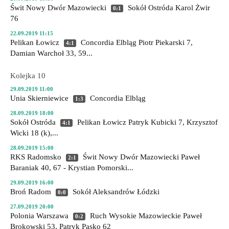
Świt Nowy Dwór Mazowiecki
Sokół Ostróda
Karol Żwir
0:1
76
22.09.2019 11:15
Pelikan Łowicz
Concordia Elbląg
Piotr Piekarski 7,
4:1
Damian Warchoł 33, 59...
Kolejka 10
29.09.2019 11:00
Unia Skierniewice
Concordia Elbląg
1:3
28.09.2019 18:00
Sokół Ostróda
Pelikan Łowicz
Patryk Kubicki 7, Krzysztof
4:1
Wicki 18 (k),...
28.09.2019 15:00
RKS Radomsko
Świt Nowy Dwór Mazowiecki
Paweł
2:1
Baraniak 40, 67 - Krystian Pomorski...
29.09.2019 16:00
Broń Radom
Sokół Aleksandrów Łódzki
0:0
27.09.2019 20:00
Polonia Warszawa
Ruch Wysokie Mazowieckie
Paweł
0:2
Brokowski 53, Patryk Pasko 62