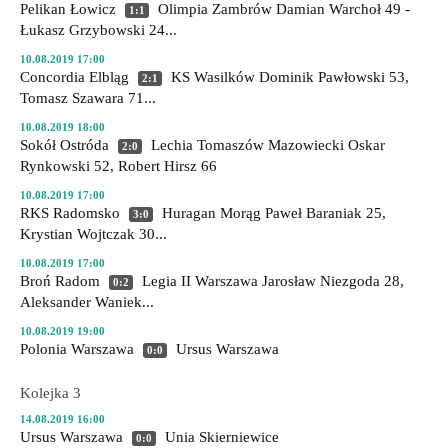
Pelikan Łowicz
Olimpia Zambrów
Damian Warchoł 49 -
1:1
Łukasz Grzybowski 24...
10.08.2019 17:00
Concordia Elbląg
KS Wasilków
Dominik Pawłowski 53,
2:1
Tomasz Szawara 71...
10.08.2019 18:00
Sokół Ostróda
Lechia Tomaszów Mazowiecki
Oskar
2:0
Rynkowski 52, Robert Hirsz 66
10.08.2019 17:00
RKS Radomsko
Huragan Morąg
Paweł Baraniak 25,
3:0
Krystian Wojtczak 30...
10.08.2019 17:00
Broń Radom
Legia II Warszawa
Jarosław Niezgoda 28,
0:2
Aleksander Waniek...
10.08.2019 19:00
Polonia Warszawa
Ursus Warszawa
0:0
Kolejka 3
14.08.2019 16:00
Ursus Warszawa
Unia Skierniewice
0:0