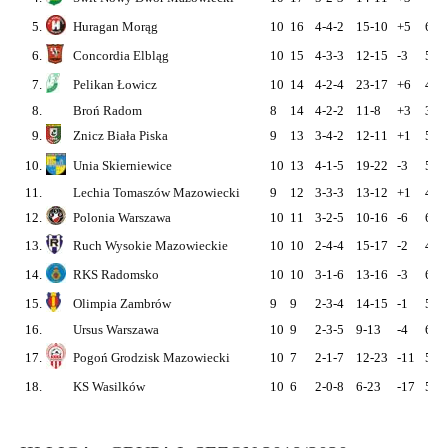
5.
Huragan Morąg
10
16
4-4-2
15-10
+5
6
6.
Concordia Elbląg
10
15
4-3-3
12-15
-3
5
7.
Pelikan Łowicz
10
14
4-2-4
23-17
+6
4
8.
Broń Radom
8
14
4-2-2
11-8
+3
3
9.
Znicz Biała Piska
9
13
3-4-2
12-11
+1
5
10.
Unia Skierniewice
10
13
4-1-5
19-22
-3
5
11.
Lechia Tomaszów Mazowiecki
9
12
3-3-3
13-12
+1
4
12.
Polonia Warszawa
10
11
3-2-5
10-16
-6
6
13.
Ruch Wysokie Mazowieckie
10
10
2-4-4
15-17
-2
4
14.
RKS Radomsko
10
10
3-1-6
13-16
-3
6
15.
Olimpia Zambrów
9
9
2-3-4
14-15
-1
5
16.
Ursus Warszawa
10
9
2-3-5
9-13
-4
6
17.
Pogoń Grodzisk Mazowiecki
10
7
2-1-7
12-23
-11
5
18.
KS Wasilków
10
6
2-0-8
6-23
-17
5