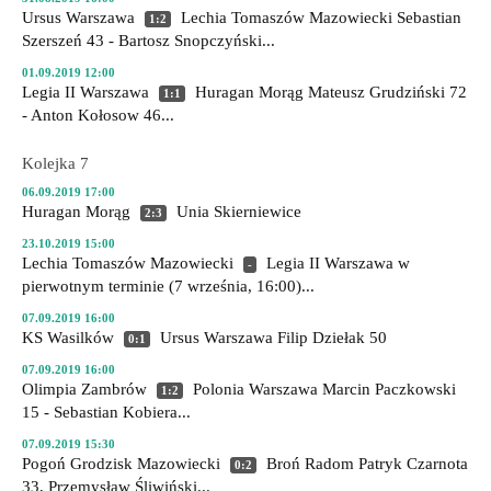
Ursus Warszawa
Lechia Tomaszów Mazowiecki
Sebastian
1:2
Szerszeń 43 - Bartosz Snopczyński...
01.09.2019 12:00
Legia II Warszawa
Huragan Morąg
Mateusz Grudziński 72
1:1
- Anton Kołosow 46...
Kolejka 7
06.09.2019 17:00
Huragan Morąg
Unia Skierniewice
2:3
23.10.2019 15:00
Lechia Tomaszów Mazowiecki
Legia II Warszawa
w
-
pierwotnym terminie (7 września, 16:00)...
07.09.2019 16:00
KS Wasilków
Ursus Warszawa
Filip Dziełak 50
0:1
07.09.2019 16:00
Olimpia Zambrów
Polonia Warszawa
Marcin Paczkowski
1:2
15 - Sebastian Kobiera...
07.09.2019 15:30
Pogoń Grodzisk Mazowiecki
Broń Radom
Patryk Czarnota
0:2
33, Przemysław Śliwiński...