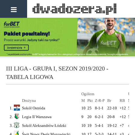
III LIGA - GRUPA I, SEZON 2019/2020 -
TABELA LIGOWA
Ogółem
U si
Drużyna
M
Pkt
Z-R-P
Br
RB
M
1.
Sokół Ostróda
10
25
8-1-1
22-10
+12
5
2.
Legia II Warszawa
9
20
6-2-1
20-8
+12
5
3.
Sokół Aleksandrów Łódzki
10
19
5-4-1
19-12
+7
4
4.
Świt Nowy Dwór Mazowiecki
10
17
5-2-3
14-11
+3
4