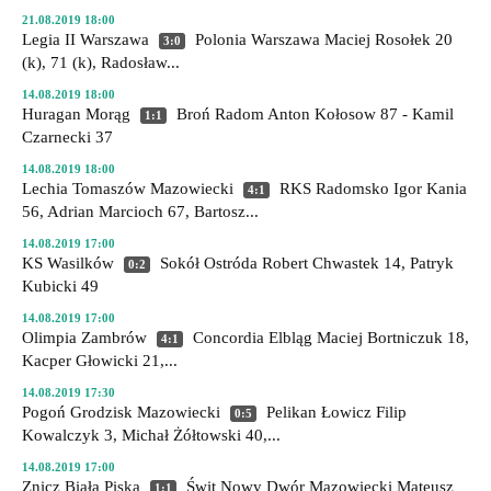
21.08.2019 18:00
Legia II Warszawa
Polonia Warszawa
Maciej Rosołek 20
3:0
(k), 71 (k), Radosław...
14.08.2019 18:00
Huragan Morąg
Broń Radom
Anton Kołosow 87 - Kamil
1:1
Czarnecki 37
14.08.2019 18:00
Lechia Tomaszów Mazowiecki
RKS Radomsko
Igor Kania
4:1
56, Adrian Marcioch 67, Bartosz...
14.08.2019 17:00
KS Wasilków
Sokół Ostróda
Robert Chwastek 14, Patryk
0:2
Kubicki 49
14.08.2019 17:00
Olimpia Zambrów
Concordia Elbląg
Maciej Bortniczuk 18,
4:1
Kacper Głowicki 21,...
14.08.2019 17:30
Pogoń Grodzisk Mazowiecki
Pelikan Łowicz
Filip
0:5
Kowalczyk 3, Michał Żółtowski 40,...
14.08.2019 17:00
Znicz Biała Piska
Świt Nowy Dwór Mazowiecki
Mateusz
1:1