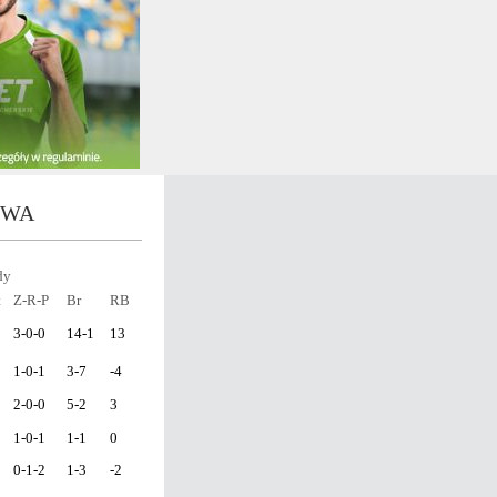
OWA
dy
t
Z-R-P
Br
RB
3-0-0
14-1
13
1-0-1
3-7
-4
2-0-0
5-2
3
1-0-1
1-1
0
0-1-2
1-3
-2