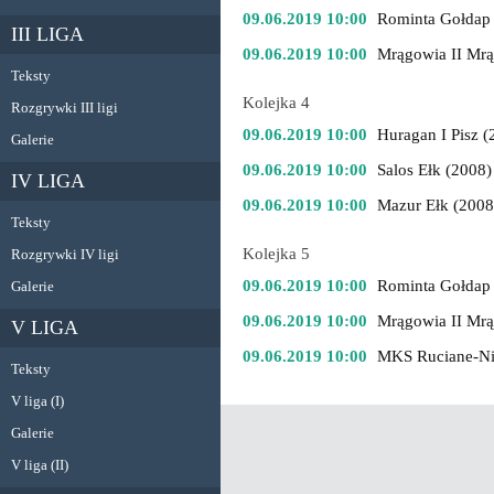
09.06.2019 10:00
Rominta Gołdap
III LIGA
09.06.2019 10:00
Mrągowia II Mr
Teksty
Kolejka 4
Rozgrywki III ligi
09.06.2019 10:00
Huragan I Pisz (
Galerie
09.06.2019 10:00
Salos Ełk (2008)
IV LIGA
09.06.2019 10:00
Mazur Ełk (2008
Teksty
Kolejka 5
Rozgrywki IV ligi
09.06.2019 10:00
Rominta Gołdap
Galerie
09.06.2019 10:00
Mrągowia II Mr
V LIGA
09.06.2019 10:00
MKS Ruciane-Ni
Teksty
V liga (I)
Galerie
V liga (II)