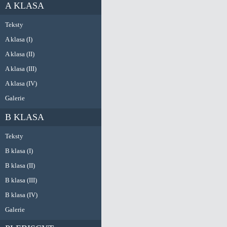
A KLASA
Teksty
A klasa (I)
A klasa (II)
A klasa (III)
A klasa (IV)
Galerie
B KLASA
Teksty
B klasa (I)
B klasa (II)
B klasa (III)
B klasa (IV)
Galerie