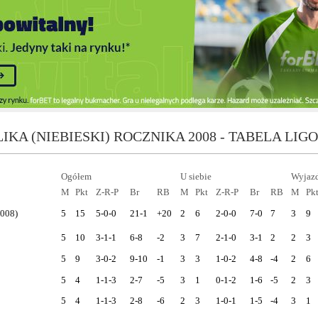
IKA (NIEBIESKI) ROCZNIKA 2008 - TABELA LIG
Ogółem
U siebie
Wyjaz
M
Pkt
Z-R-P
Br
RB
M
Pkt
Z-R-P
Br
RB
M
Pk
2008)
5
15
5-0-0
21-1
+20
2
6
2-0-0
7-0
7
3
9
5
10
3-1-1
6-8
-2
3
7
2-1-0
3-1
2
2
3
5
9
3-0-2
9-10
-1
3
3
1-0-2
4-8
-4
2
6
5
4
1-1-3
2-7
-5
3
1
0-1-2
1-6
-5
2
3
5
4
1-1-3
2-8
-6
2
3
1-0-1
1-5
-4
3
1