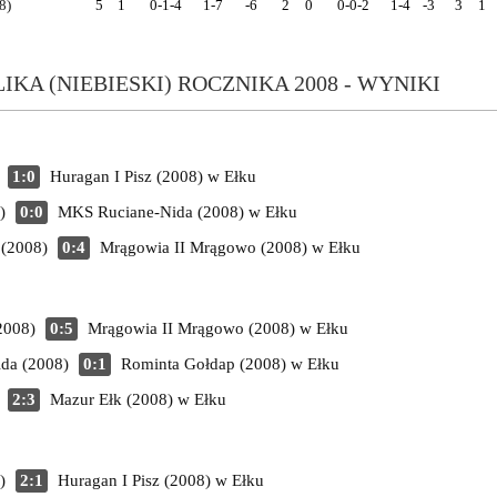
8)
5
1
0-1-4
1-7
-6
2
0
0-0-2
1-4
-3
3
1
KA (NIEBIESKI) ROCZNIKA 2008 - WYNIKI
1:0
Huragan I Pisz (2008)
w Ełku
)
0:0
MKS Ruciane-Nida (2008)
w Ełku
 (2008)
0:4
Mrągowia II Mrągowo (2008)
w Ełku
2008)
0:5
Mrągowia II Mrągowo (2008)
w Ełku
da (2008)
0:1
Rominta Gołdap (2008)
w Ełku
2:3
Mazur Ełk (2008)
w Ełku
)
2:1
Huragan I Pisz (2008)
w Ełku