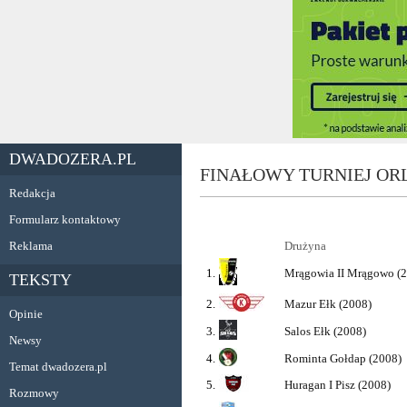
DWADOZERA.PL
FINAŁOWY TURNIEJ ORL
Redakcja
Formularz kontaktowy
Reklama
Drużyna
1.
Mrągowia II Mrągowo (
TEKSTY
2.
Mazur Ełk (2008)
Opinie
3.
Salos Ełk (2008)
Newsy
4.
Rominta Gołdap (2008)
Temat dwadozera.pl
5.
Huragan I Pisz (2008)
Rozmowy