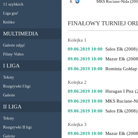
6.
MKS Ruciane-Nida (200
11 szybkich
Liga gra!
Krótko
FINAŁOWY TURNIEJ ORLI
MULTIMEDIA
Kolejka 1
Galerie zdjęć
09.06.2019 10:00
Salos Ełk (2008)
Filmy Video
09.06.2019 10:00
Mazur Ełk (2008
I LIGA
09.06.2019 10:00
Rominta Gołdap
Teksty
Kolejka 2
Rozgrywki I ligi
09.06.2019 10:00
Huragan I Pisz (
Galerie
09.06.2019 10:00
MKS Ruciane-Ni
II LIGA
09.06.2019 10:00
Salos Ełk (2008)
Teksty
Kolejka 3
Rozgrywki II ligi
09.06.2019 10:00
Mazur Ełk (2008
Galerie