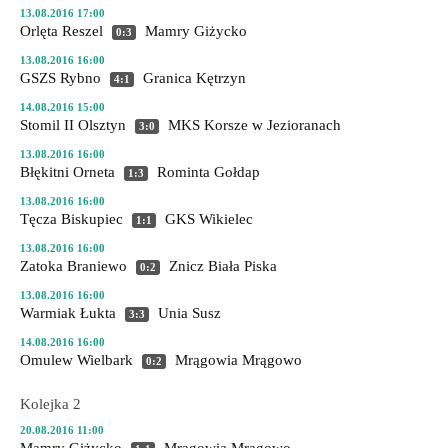
13.08.2016 17:00
Orlęta Reszel
Mamry Giżycko
0:3
13.08.2016 16:00
GSZS Rybno
Granica Kętrzyn
4:1
14.08.2016 15:00
Stomil II Olsztyn
MKS Korsze
w Jezioranach
3:0
13.08.2016 16:00
Błękitni Orneta
Rominta Gołdap
1:3
13.08.2016 16:00
Tęcza Biskupiec
GKS Wikielec
1:1
13.08.2016 16:00
Zatoka Braniewo
Znicz Biała Piska
0:2
13.08.2016 16:00
Warmiak Łukta
Unia Susz
3:3
14.08.2016 16:00
Omulew Wielbark
Mrągowia Mrągowo
0:2
Kolejka 2
20.08.2016 11:00