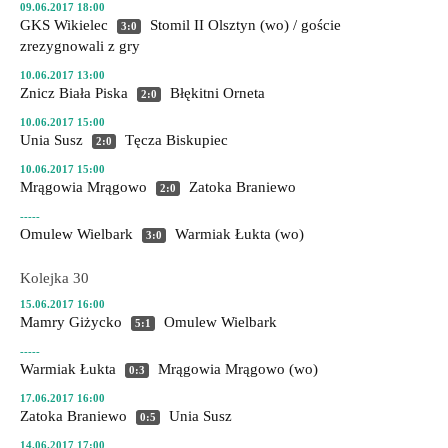
09.06.2017 18:00
GKS Wikielec
Stomil II Olsztyn
(wo) / goście
3:0
zrezygnowali z gry
10.06.2017 13:00
Znicz Biała Piska
Błękitni Orneta
2:0
10.06.2017 15:00
Unia Susz
Tęcza Biskupiec
2:0
10.06.2017 15:00
Mrągowia Mrągowo
Zatoka Braniewo
2:0
-----
Omulew Wielbark
Warmiak Łukta
(wo)
3:0
Kolejka 30
15.06.2017 16:00
Mamry Giżycko
Omulew Wielbark
5:1
-----
Warmiak Łukta
Mrągowia Mrągowo
(wo)
0:3
17.06.2017 16:00
Zatoka Braniewo
Unia Susz
0:5
14.06.2017 17:00