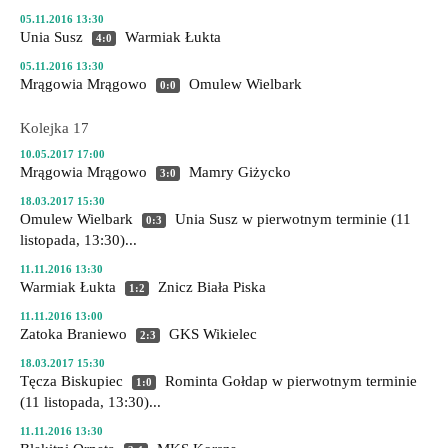
05.11.2016 13:30
Unia Susz
Warmiak Łukta
4:0
05.11.2016 13:30
Mrągowia Mrągowo
Omulew Wielbark
0:0
Kolejka 17
10.05.2017 17:00
Mrągowia Mrągowo
Mamry Giżycko
3:0
18.03.2017 15:30
Omulew Wielbark
Unia Susz
w pierwotnym terminie (11
0:3
listopada, 13:30)...
11.11.2016 13:30
Warmiak Łukta
Znicz Biała Piska
1:2
11.11.2016 13:00
Zatoka Braniewo
GKS Wikielec
2:3
18.03.2017 15:30
Tęcza Biskupiec
Rominta Gołdap
w pierwotnym terminie
1:0
(11 listopada, 13:30)...
11.11.2016 13:30