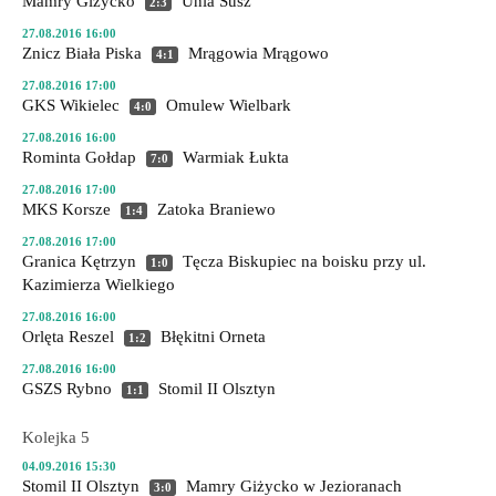
Mamry Giżycko
Unia Susz
2:3
27.08.2016 16:00
Znicz Biała Piska
Mrągowia Mrągowo
4:1
27.08.2016 17:00
GKS Wikielec
Omulew Wielbark
4:0
27.08.2016 16:00
Rominta Gołdap
Warmiak Łukta
7:0
27.08.2016 17:00
MKS Korsze
Zatoka Braniewo
1:4
27.08.2016 17:00
Granica Kętrzyn
Tęcza Biskupiec
na boisku przy ul.
1:0
Kazimierza Wielkiego
27.08.2016 16:00
Orlęta Reszel
Błękitni Orneta
1:2
27.08.2016 16:00
GSZS Rybno
Stomil II Olsztyn
1:1
Kolejka 5
04.09.2016 15:30
Stomil II Olsztyn
Mamry Giżycko
w Jezioranach
3:0