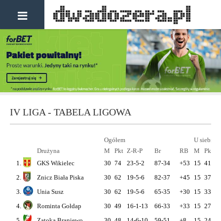
IV LIGA - TABELA LIGOWA
Ogółem
U siebie
Drużyna
M
Pkt
Z-R-P
Br
RB
M
Pkt
Z
1.
GKS Wikielec
30
74
23-5-2
87-34
+53
15
41
1
2.
Znicz Biała Piska
30
62
19-5-6
82-37
+45
15
37
1
3.
Unia Susz
30
62
19-5-6
65-35
+30
15
33
1
4.
Rominta Gołdap
30
49
16-1-13
66-33
+33
15
27
9
5.
Zatoka Braniewo
30
48
14-6-10
59-51
+8
15
24
7