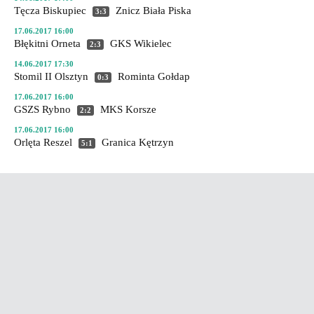
Tęcza Biskupiec
Znicz Biała Piska
3:3
17.06.2017 16:00
Błękitni Orneta
GKS Wikielec
2:3
14.06.2017 17:30
Stomil II Olsztyn
Rominta Gołdap
0:3
17.06.2017 16:00
GSZS Rybno
MKS Korsze
2:2
17.06.2017 16:00
Orlęta Reszel
Granica Kętrzyn
5:1