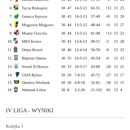
6.
Tęcza Biskupiec
30
47
14-5-11
62-51
+11
15
25
7
7.
Granica Kętrzyn
30
45
14-3-13
57-49
+8
15
29
9
8.
Mrągowia Mrągowo
30
44
13-5-12
48-44
+4
15
27
8
9.
Mamry Giżycko
30
44
13-5-12
61-49
+12
15
23
7
10.
MKS Korsze
30
42
12-6-12
49-51
-2
15
20
6
11.
Orlęta Reszel
30
40
12-4-14
50-59
-9
15
23
7
12.
Błękitni Orneta
30
35
10-5-15
45-54
-9
15
23
7
13.
Stomil II Olsztyn
30
33
10-3-17
43-69
-26
15
21
7
14.
GSZS Rybno
30
29
7-8-15
45-72
-27
15
17
4
15.
Omulew Wielbark
30
20
4-8-18
32-82
-50
15
15
4
16.
Warmiak Łukta
30
8
2-2-26
21-102
-81
15
4
1
IV LIGA - WYNIKI
Kolejka 1