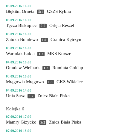
03.09.2016 16:00
Błękitni Orneta
GSZS Rybno
5:1
03.09.2016 16:00
Tęcza Biskupiec
Orlęta Reszel
0:2
03.09.2016 16:00
Zatoka Braniewo
Granica Kętrzyn
1:0
03.09.2016 16:00
Warmiak Łukta
MKS Korsze
1:2
04.09.2016 16:00
Omulew Wielbark
Rominta Gołdap
1:3
03.09.2016 16:00
Mrągowia Mrągowo
GKS Wikielec
0:3
04.09.2016 14:00
Unia Susz
Znicz Biała Piska
0:2
Kolejka 6
07.09.2016 17:00
Mamry Giżycko
Znicz Biała Piska
5:2
07.09.2016 18:00