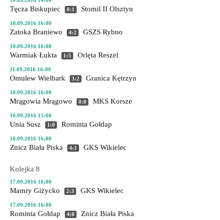
10.09.2016 14:00
Tęcza Biskupiec
Stomil II Olsztyn
0:1
10.09.2016 16:00
Zatoka Braniewo
GSZS Rybno
4:2
10.09.2016 16:00
Warmiak Łukta
Orlęta Reszel
1:5
11.09.2016 16:00
Omulew Wielbark
Granica Kętrzyn
3:2
10.09.2016 16:00
Mrągowia Mrągowo
MKS Korsze
0:0
10.09.2016 15:00
Unia Susz
Rominta Gołdap
1:0
10.09.2016 16:00
Znicz Biała Piska
GKS Wikielec
4:1
Kolejka 8
17.09.2016 16:00
Mamry Giżycko
GKS Wikielec
2:3
17.09.2016 16:00
Rominta Gołdap
Znicz Biała Piska
4:0