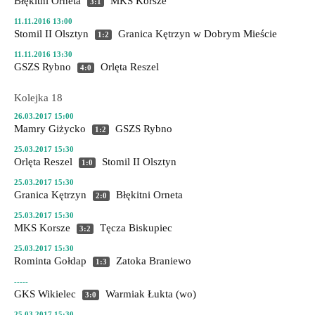
Błękitni Orneta
MKS Korsze
3:1
11.11.2016 13:00
Stomil II Olsztyn
Granica Kętrzyn
w Dobrym Mieście
1:2
11.11.2016 13:30
GSZS Rybno
Orlęta Reszel
4:0
Kolejka 18
26.03.2017 15:00
Mamry Giżycko
GSZS Rybno
1:2
25.03.2017 15:30
Orlęta Reszel
Stomil II Olsztyn
1:0
25.03.2017 15:30
Granica Kętrzyn
Błękitni Orneta
2:0
25.03.2017 15:30
MKS Korsze
Tęcza Biskupiec
3:2
25.03.2017 15:30
Rominta Gołdap
Zatoka Braniewo
1:3
-----
GKS Wikielec
Warmiak Łukta
(wo)
3:0
25.03.2017 15:30