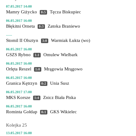
07.05.2017 14:00
Mamry Giżycko
Tęcza Biskupiec
0:5
06.05.2017 16:00
Błękitni Orneta
Zatoka Braniewo
0:3
-----
Stomil II Olsztyn
Warmiak Łukta
(wo)
3:0
06.05.2017 16:00
GSZS Rybno
Omulew Wielbark
1:1
06.05.2017 16:00
Orlęta Reszel
Mrągowia Mrągowo
1:0
06.05.2017 16:00
Granica Kętrzyn
Unia Susz
0:2
06.05.2017 17:00
MKS Korsze
Znicz Biała Piska
1:4
06.05.2017 16:00
Rominta Gołdap
GKS Wikielec
0:1
Kolejka 25
13.05.2017 16:00