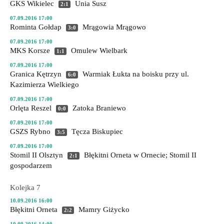
GKS Wikielec
Unia Susz
2:1
07.09.2016 17:00
Rominta Gołdap
Mrągowia Mrągowo
3:0
07.09.2016 17:00
MKS Korsze
Omulew Wielbark
1:1
07.09.2016 17:00
Granica Kętrzyn
Warmiak Łukta
na boisku przy ul.
6:0
Kazimierza Wielkiego
07.09.2016 17:00
Orlęta Reszel
Zatoka Braniewo
0:0
07.09.2016 17:00
GSZS Rybno
Tęcza Biskupiec
3:5
07.09.2016 17:00
Stomil II Olsztyn
Błękitni Orneta
w Ornecie; Stomil II
2:1
gospodarzem
Kolejka 7
10.09.2016 16:00
Błękitni Orneta
Mamry Giżycko
2:2