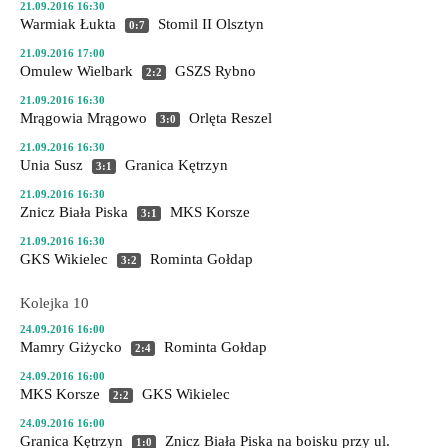
21.09.2016 16:30
Warmiak Łukta
Stomil II Olsztyn
0:7
21.09.2016 17:00
Omulew Wielbark
GSZS Rybno
2:2
21.09.2016 16:30
Mrągowia Mrągowo
Orlęta Reszel
3:0
21.09.2016 16:30
Unia Susz
Granica Kętrzyn
3:1
21.09.2016 16:30
Znicz Biała Piska
MKS Korsze
3:1
21.09.2016 16:30
GKS Wikielec
Rominta Gołdap
3:2
Kolejka 10
24.09.2016 16:00
Mamry Giżycko
Rominta Gołdap
2:4
24.09.2016 16:00
MKS Korsze
GKS Wikielec
2:2
24.09.2016 16:00
Granica Kętrzyn
Znicz Biała Piska
na boisku przy ul.
1:0