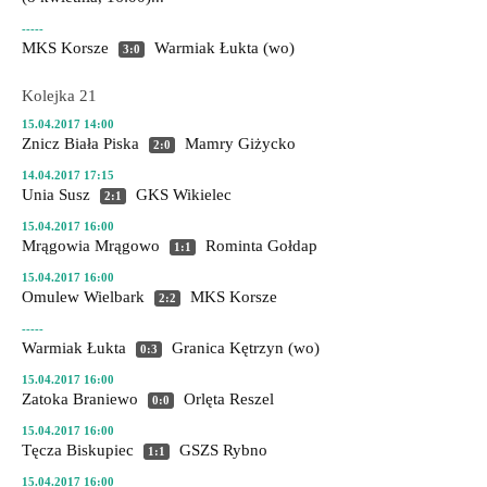
-----
MKS Korsze
Warmiak Łukta
(wo)
3:0
Kolejka 21
15.04.2017 14:00
Znicz Biała Piska
Mamry Giżycko
2:0
14.04.2017 17:15
Unia Susz
GKS Wikielec
2:1
15.04.2017 16:00
Mrągowia Mrągowo
Rominta Gołdap
1:1
15.04.2017 16:00
Omulew Wielbark
MKS Korsze
2:2
-----
Warmiak Łukta
Granica Kętrzyn
(wo)
0:3
15.04.2017 16:00
Zatoka Braniewo
Orlęta Reszel
0:0
15.04.2017 16:00
Tęcza Biskupiec
GSZS Rybno
1:1
15.04.2017 16:00