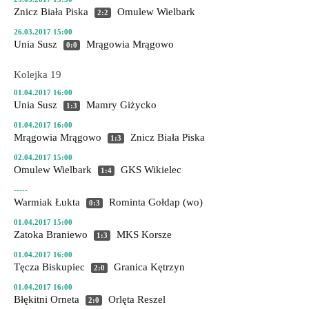
Znicz Biała Piska
Omulew Wielbark
2:2
26.03.2017 15:00
Unia Susz
Mrągowia Mrągowo
0:0
Kolejka 19
01.04.2017 16:00
Unia Susz
Mamry Giżycko
1:3
01.04.2017 16:00
Mrągowia Mrągowo
Znicz Biała Piska
1:3
02.04.2017 15:00
Omulew Wielbark
GKS Wikielec
1:4
-----
Warmiak Łukta
Rominta Gołdap
(wo)
0:3
01.04.2017 15:00
Zatoka Braniewo
MKS Korsze
1:3
01.04.2017 16:00
Tęcza Biskupiec
Granica Kętrzyn
2:0
01.04.2017 16:00
Błękitni Orneta
Orlęta Reszel
2:0