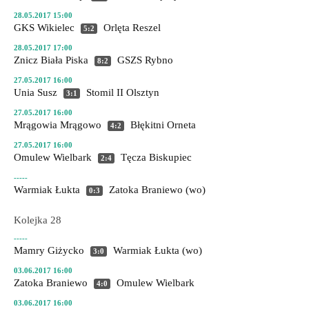
28.05.2017 15:00
GKS Wikielec
Orlęta Reszel
5:2
28.05.2017 17:00
Znicz Biała Piska
GSZS Rybno
8:2
27.05.2017 16:00
Unia Susz
Stomil II Olsztyn
3:1
27.05.2017 16:00
Mrągowia Mrągowo
Błękitni Orneta
4:2
27.05.2017 16:00
Omulew Wielbark
Tęcza Biskupiec
2:4
-----
Warmiak Łukta
Zatoka Braniewo
(wo)
0:3
Kolejka 28
-----
Mamry Giżycko
Warmiak Łukta
(wo)
3:0
03.06.2017 16:00
Zatoka Braniewo
Omulew Wielbark
4:0
03.06.2017 16:00