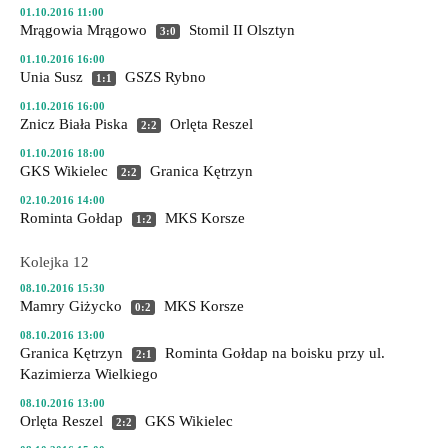
01.10.2016 11:00
Mrągowia Mrągowo
Stomil II Olsztyn
3:0
01.10.2016 16:00
Unia Susz
GSZS Rybno
1:1
01.10.2016 16:00
Znicz Biała Piska
Orlęta Reszel
2:2
01.10.2016 18:00
GKS Wikielec
Granica Kętrzyn
2:2
02.10.2016 14:00
Rominta Gołdap
MKS Korsze
1:2
Kolejka 12
08.10.2016 15:30
Mamry Giżycko
MKS Korsze
0:2
08.10.2016 13:00
Granica Kętrzyn
Rominta Gołdap
na boisku przy ul.
2:1
Kazimierza Wielkiego
08.10.2016 13:00
Orlęta Reszel
GKS Wikielec
2:2