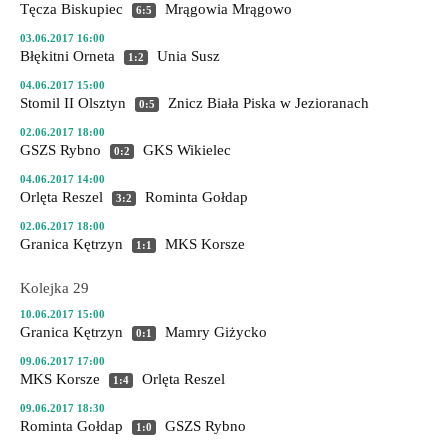
Tęcza Biskupiec
Mrągowia Mrągowo
6:5
03.06.2017 16:00
Błękitni Orneta
Unia Susz
1:2
04.06.2017 15:00
Stomil II Olsztyn
Znicz Biała Piska
w Jezioranach
0:5
02.06.2017 18:00
GSZS Rybno
GKS Wikielec
0:2
04.06.2017 14:00
Orlęta Reszel
Rominta Gołdap
3:2
02.06.2017 18:00
Granica Kętrzyn
MKS Korsze
1:1
Kolejka 29
10.06.2017 15:00
Granica Kętrzyn
Mamry Giżycko
0:1
09.06.2017 17:00
MKS Korsze
Orlęta Reszel
1:4
09.06.2017 18:30
Rominta Gołdap
GSZS Rybno
1:0