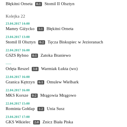
Błękitni Orneta
Stomil II Olsztyn
0:1
Kolejka 22
23.04.2017 14:00
Mamry Giżycko
Błękitni Orneta
3:1
23.04.2017 13:00
Stomil II Olsztyn
Tęcza Biskupiec
w Jezioranach
0:2
22.04.2017 16:00
GSZS Rybno
Zatoka Braniewo
0:1
-----
Orlęta Reszel
Warmiak Łukta
(wo)
3:0
22.04.2017 16:00
Granica Kętrzyn
Omulew Wielbark
6:1
22.04.2017 16:00
MKS Korsze
Mrągowia Mrągowo
0:2
22.04.2017 15:00
Rominta Gołdap
Unia Susz
1:2
23.04.2017 17:00
GKS Wikielec
Znicz Biała Piska
2:0