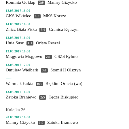
Rominta Gołdap
Mamry Giżycko
2:0
12.05.2017 18:00
GKS Wikielec
MKS Korsze
6:0
14.05.2017 16:30
Znicz Biała Piska
Granica Kętrzyn
7:0
13.05.2017 16:00
Unia Susz
Orlęta Reszel
4:1
13.05.2017 16:00
Mrągowia Mrągowo
GSZS Rybno
2:1
13.05.2017 17:00
Omulew Wielbark
Stomil II Olsztyn
3:0
-----
Warmiak Łukta
Błękitni Orneta
(wo)
0:3
13.05.2017 16:00
Zatoka Braniewo
Tęcza Biskupiec
2:5
Kolejka 26
20.05.2017 16:00
Mamry Giżycko
Zatoka Braniewo
0:0