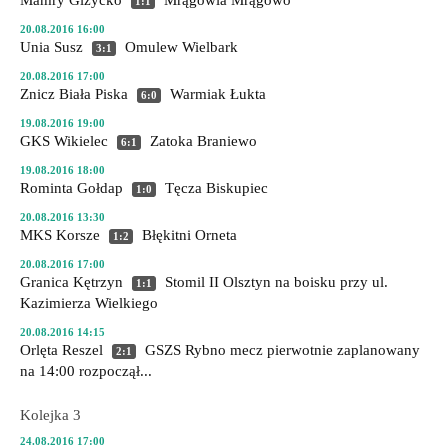
Mamry Giżycko
Mrągowia Mrągowo
1:1
20.08.2016 16:00
Unia Susz
Omulew Wielbark
3:1
20.08.2016 17:00
Znicz Biała Piska
Warmiak Łukta
6:0
19.08.2016 19:00
GKS Wikielec
Zatoka Braniewo
6:1
19.08.2016 18:00
Rominta Gołdap
Tęcza Biskupiec
1:0
20.08.2016 13:30
MKS Korsze
Błękitni Orneta
1:2
20.08.2016 17:00
Granica Kętrzyn
Stomil II Olsztyn
na boisku przy ul.
1:1
Kazimierza Wielkiego
20.08.2016 14:15
Orlęta Reszel
GSZS Rybno
mecz pierwotnie zaplanowany
2:1
na 14:00 rozpoczął...
Kolejka 3
24.08.2016 17:00