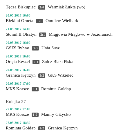
-----
Tęcza Biskupiec
Warmiak Łukta
(wo)
3:0
20.05.2017 16:00
Błękitni Orneta
Omulew Wielbark
1:1
21.05.2017 14:00
Stomil II Olsztyn
Mrągowia Mrągowo
w Jezioranach
2:1
20.05.2017 16:00
GSZS Rybno
Unia Susz
3:3
20.05.2017 16:00
Orlęta Reszel
Znicz Biała Piska
0:1
20.05.2017 16:00
Granica Kętrzyn
GKS Wikielec
1:2
20.05.2017 17:00
MKS Korsze
Rominta Gołdap
0:1
Kolejka 27
27.05.2017 17:00
MKS Korsze
Mamry Giżycko
1:2
27.05.2017 18:30
Rominta Gołdap
Granica Kętrzyn
1:2