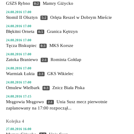
GSZS Rybno
Mamry Giżycko
0:2
24.08.2016 17:00
Stomil II Olsztyn
Orlęta Reszel
w Dobrym Mieście
5:2
24.08.2016 17:00
Błękitni Orneta
Granica Kętrzyn
0:5
24.08.2016 17:00
Tęcza Biskupiec
MKS Korsze
0:3
24.08.2016 17:00
Zatoka Braniewo
Rominta Gołdap
2:1
24.08.2016 17:00
Warmiak Łukta
GKS Wikielec
2:3
24.08.2016 17:00
Omulew Wielbark
Znicz Biała Piska
0:3
24.08.2016 17:15
Mrągowia Mrągowo
Unia Susz
mecz pierwotnie
2:1
zaplanowany na 17:00 rozpoczął...
Kolejka 4
27.08.2016 16:00