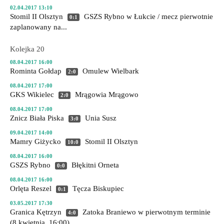
02.04.2017 13:10
Stomil II Olsztyn
GSZS Rybno
w Łukcie / mecz pierwotnie
0:1
zaplanowany na...
Kolejka 20
08.04.2017 16:00
Rominta Gołdap
Omulew Wielbark
2:0
08.04.2017 17:00
GKS Wikielec
Mrągowia Mrągowo
2:0
08.04.2017 17:00
Znicz Biała Piska
Unia Susz
3:0
09.04.2017 14:00
Mamry Giżycko
Stomil II Olsztyn
10:0
08.04.2017 16:00
GSZS Rybno
Błękitni Orneta
0:0
08.04.2017 16:00
Orlęta Reszel
Tęcza Biskupiec
0:1
03.05.2017 17:30
Granica Kętrzyn
Zatoka Braniewo
w pierwotnym terminie
4:0
(8 kwietnia, 16:00)...