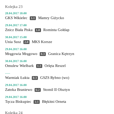
Kolejka 23
28.04.2017 18:00
GKS Wikielec
Mamry Giżycko
1:1
29.04.2017 17:00
Znicz Biała Piska
Rominta Gołdap
1:0
30.04.2017 15:00
Unia Susz
MKS Korsze
2:0
29.04.2017 16:00
Mrągowia Mrągowo
Granica Kętrzyn
0:3
30.04.2017 16:00
Omulew Wielbark
Orlęta Reszel
1:3
-----
Warmiak Łukta
GSZS Rybno
(wo)
0:3
29.04.2017 16:00
Zatoka Braniewo
Stomil II Olsztyn
6:2
29.04.2017 16:00
Tęcza Biskupiec
Błękitni Orneta
1:1
Kolejka 24