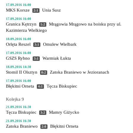
17.09.2016 16:00
MKS Korsze
Unia Susz
2:1
17.09.2016 16:00
Granica Kętrzyn
Mrągowia Mrągowo
na boisku przy ul.
1:2
Kazimierza Wielkiego
18.09.2016 16:00
Orlęta Reszel
Omulew Wielbark
3:1
17.09.2016 16:00
GSZS Rybno
Warmiak Łukta
3:1
18.09.2016 14:30
Stomil II Olsztyn
Zatoka Braniewo
w Jezioranach
0:2
17.09.2016 16:00
Błękitni Orneta
Tęcza Biskupiec
4:1
Kolejka 9
21.09.2016 16:30
Tęcza Biskupiec
Mamry Giżycko
3:2
21.09.2016 16:30
Zatoka Braniewo
Błękitni Orneta
2:0