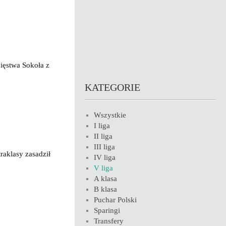
cięstwa Sokoła z
KATEGORIE
Wszystkie
I liga
II liga
III liga
raklasy zasadził
IV liga
V liga
A klasa
B klasa
Puchar Polski
Sparingi
Transfery