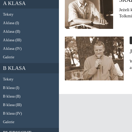
A KLASA
Jeżeli
Teksty
Tolkmic
A klasa (I)
A klasa (II)
A klasa (III)
A klasa (IV)
Galerie
W
B KLASA
a
Teksty
B klasa (I)
B klasa (II)
B klasa (III)
B klasa (IV)
Galerie