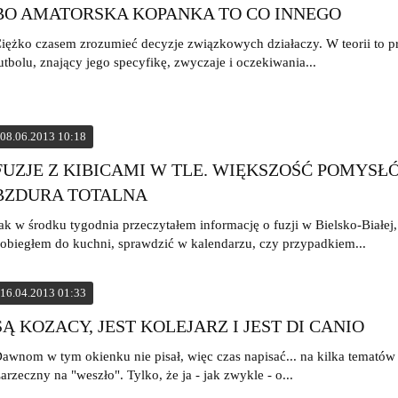
BO AMATORSKA KOPANKA TO CO INNEGO
iężko czasem zrozumieć decyzje związkowych działaczy. W teorii to pr
utbolu, znający jego specyfikę, zwyczaje i oczekiwania...
08.06.2013 10:18
FUZJE Z KIBICAMI W TLE. WIĘKSZOŚĆ POMYSŁ
BZDURA TOTALNA
ak w środku tygodnia przeczytałem informację o fuzji w Bielsko-Białej,
obiegłem do kuchni, sprawdzić w kalendarzu, czy przypadkiem...
16.04.2013 01:33
SĄ KOZACY, JEST KOLEJARZ I JEST DI CANIO
awnom w tym okienku nie pisał, więc czas napisać... na kilka tematów 
arzeczny na "weszło". Tylko, że ja - jak zwykle - o...