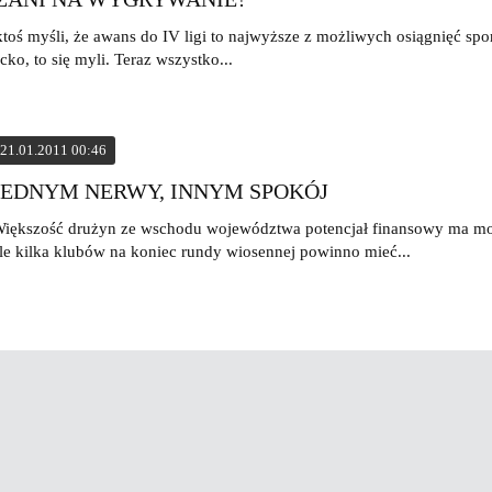
 ktoś myśli, że awans do IV ligi to najwyższe z możliwych osiągnięć sp
ko, to się myli. Teraz wszystko...
21.01.2011 00:46
JEDNYM NERWY, INNYM SPOKÓJ
iększość drużyn ze wschodu województwa potencjał finansowy ma mo
le kilka klubów na koniec rundy wiosennej powinno mieć...