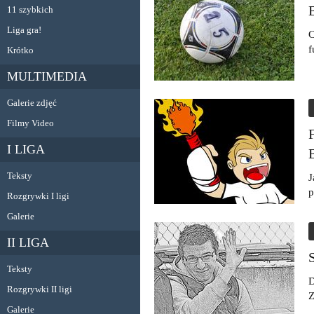
11 szybkich
Liga gra!
C
f
Krótko
MULTIMEDIA
Galerie zdjęć
Filmy Video
I LIGA
Teksty
J
p
Rozgrywki I ligi
Galerie
II LIGA
Teksty
D
Rozgrywki II ligi
Z
Galerie