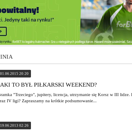
PINIA
01.06.2015 20:20
JAKI TO BYŁ PIŁKARSKI WEEKEND?
ramka "Trzeciego", jupitery, licencja, utrzymanie się Korsz w III lidze.
raz IV ligi? Zapraszamy na krótkie podsumowanie...
19.06.2013 02:26