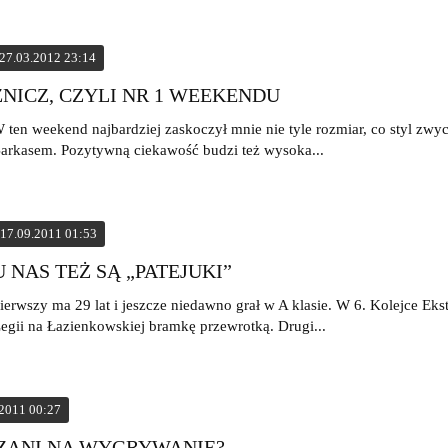
27.03.2012 23:14
ZNICZ, CZYLI NR 1 WEEKENDU
 ten weekend najbardziej zaskoczył mnie nie tyle rozmiar, co styl zwy
arkasem. Pozytywną ciekawość budzi też wysoka...
17.09.2011 01:53
U NAS TEŻ SĄ „PATEJUKI”
ierwszy ma 29 lat i jeszcze niedawno grał w A klasie. W 6. Kolejce Ekst
egii na Łazienkowskiej bramkę przewrotką. Drugi...
.2011 00:27
ZANI NA WYGRYWANIE?