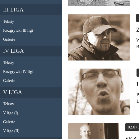
III LIGA
Teksty
Rozgrywki III ligi
Galerie
W
B
IV LIGA
Teksty
Rozgrywki IV ligi
Galerie
V LIGA
P
L
Teksty
V liga (I)
Galerie
02.07
V liga (II)
SKA