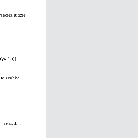
zecież ludzie
ÓW TO
 to szybko
na raz. Jak