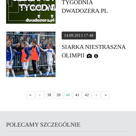
TYGODNIA
DWADOZERA.PL
14.09.2013 17:48
SIARKA NIESTRASZNA
OLIMPII
«
‹
38
39
40
41
42
›
»
POLECAMY SZCZEGÓLNIE