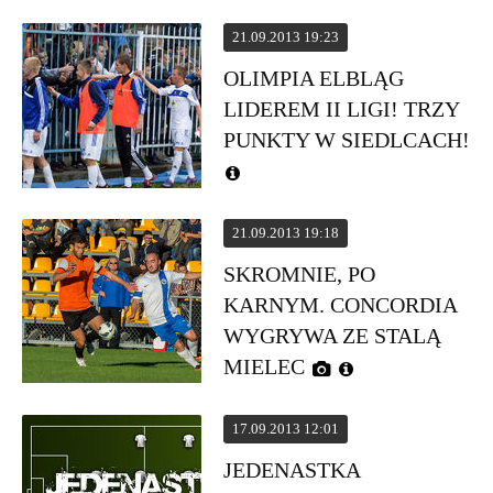
21.09.2013 19:23
OLIMPIA ELBLĄG
LIDEREM II LIGI! TRZY
PUNKTY W SIEDLCACH!
21.09.2013 19:18
SKROMNIE, PO
KARNYM. CONCORDIA
WYGRYWA ZE STALĄ
MIELEC
17.09.2013 12:01
JEDENASTKA