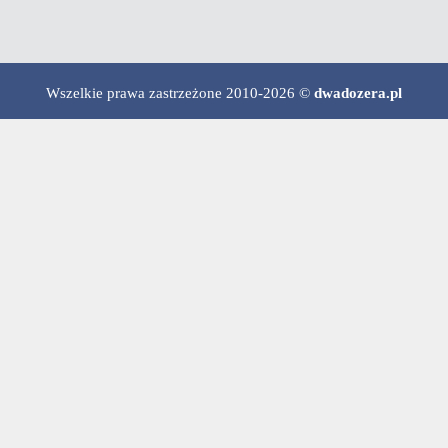
Wszelkie prawa zastrzeżone 2010-2026 ©
dwadozera.pl