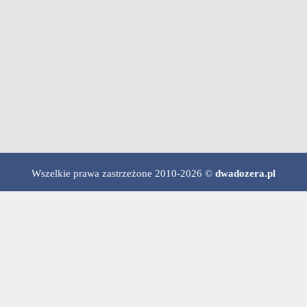
Wszelkie prawa zastrzeżone 2010-2026 ©
dwadozera.pl