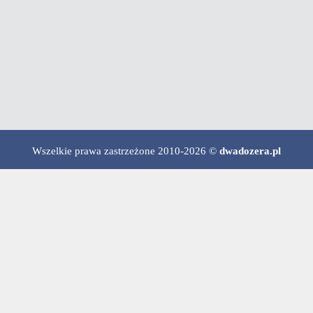
Wszelkie prawa zastrzeżone 2010-2026 ©
dwadozera.pl