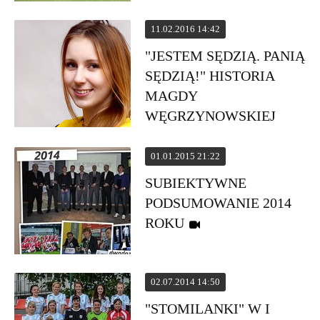
11.02.2016 14:42
"JESTEM SĘDZIĄ. PANIĄ
SĘDZIĄ!" HISTORIA
MAGDY
WĘGRZYNOWSKIEJ
01.01.2015 21:22
SUBIEKTYWNE
PODSUMOWANIE 2014
ROKU
02.07.2014 14:50
"STOMILANKI" W I