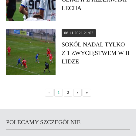
LECHA
06.11.2021 21:03
SOKÓŁ NADAL TYLKO
Z 1 ZWYCIĘSTWEM W II
LIDZE
«
1
2
›
»
POLECAMY SZCZEGÓLNIE