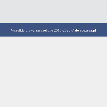
Wszelkie prawa zastrzeżone 2010-2026 ©
dwadozera.pl