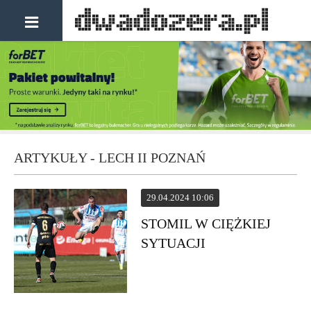
ARTYKUŁY - LECH II POZNAŃ
29.04.2024 10:06
STOMIL W CIĘŻKIEJ
SYTUACJI