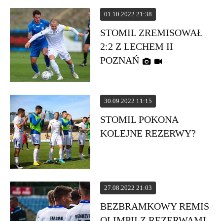
01.10.2022 21:38
STOMIL ZREMISOWAŁ
2:2 Z LECHEM II
POZNAŃ
30.09.2022 11:15
STOMIL POKONA
KOLEJNE REZERWY?
27.08.2022 21:03
BEZBRAMKOWY REMIS
OLIMPII Z REZERWAMI