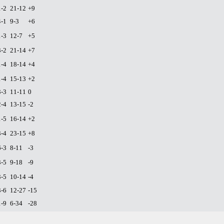
1-2
21-12
+9
4-1
9-3
+6
1-3
12-7
+5
3-2
21-14
+7
1-4
18-14
+4
1-4
15-13
+2
3-3
11-11
0
2-4
13-15
-2
1-5
16-14
+2
3-4
23-15
+8
6-3
8-11
-3
3-5
9-18
-9
3-5
10-14
-4
3-6
12-27
-15
1-9
6-34
-28