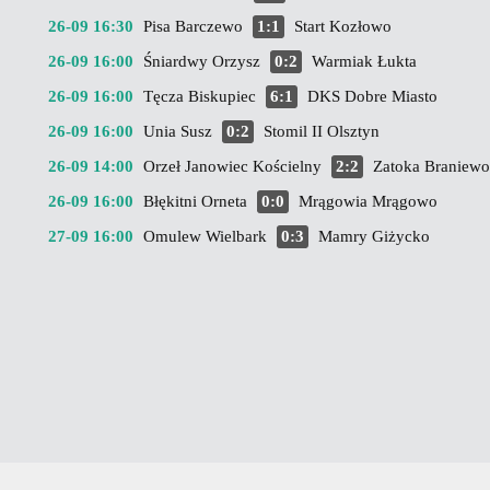
26-09 16:30
Pisa Barczewo
1:1
Start Kozłowo
26-09 16:00
Śniardwy Orzysz
0:2
Warmiak Łukta
26-09 16:00
Tęcza Biskupiec
6:1
DKS Dobre Miasto
26-09 16:00
Unia Susz
0:2
Stomil II Olsztyn
26-09 14:00
Orzeł Janowiec Kościelny
2:2
Zatoka Braniewo
26-09 16:00
Błękitni Orneta
0:0
Mrągowia Mrągowo
27-09 16:00
Omulew Wielbark
0:3
Mamry Giżycko