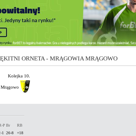
ŁĘKITNI ORNETA - MRĄGOWIA MRĄGOWO
Kolejka 10.
 Mrągowo
R-P
Br
RB
2-1
26-8
+18