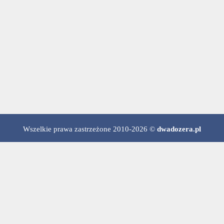
Wszelkie prawa zastrzeżone 2010-2026 ©
dwadozera.pl