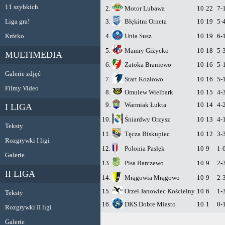
11 szybkich
2.
Motor Lubawa
10
22
7-
Liga gra!
3.
Błękitni Orneta
10
19
5-
Krótko
4.
Unia Susz
10
19
6-
5.
Mamry Giżycko
10
18
5-
MULTIMEDIA
6.
Zatoka Braniewo
10
16
5-
Galerie zdjęć
7.
Start Kozłowo
10
16
5-
Filmy Video
8.
Omulew Wielbark
10
15
4-
9.
Warmiak Łukta
10
14
4-
I LIGA
10.
Śniardwy Orzysz
10
13
4-
Teksty
11.
Tęcza Biskupiec
10
12
3-
Rozgrywki I ligi
12.
Polonia Pasłęk
10
9
1-
Galerie
13.
Pisa Barczewo
10
9
2-
II LIGA
14.
Mrągowia Mrągowo
10
9
2-
15.
Orzeł Janowiec Kościelny
10
6
1-
Teksty
16.
DKS Dobre Miasto
10
1
0-
Rozgrywki II ligi
Galerie