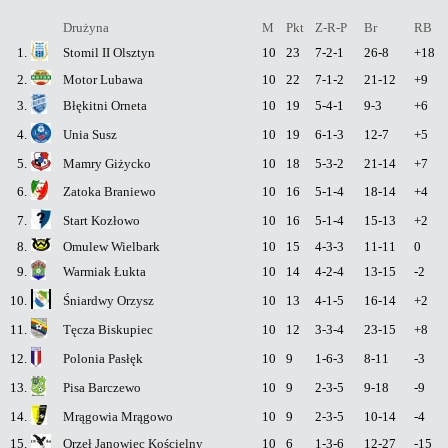
Drużyna
M
Pkt
Z-R-P
Br
RB
1.
Stomil II Olsztyn
10
23
7-2-1
26-8
+18
2.
Motor Lubawa
10
22
7-1-2
21-12
+9
3.
Błękitni Orneta
10
19
5-4-1
9-3
+6
4.
Unia Susz
10
19
6-1-3
12-7
+5
5.
Mamry Giżycko
10
18
5-3-2
21-14
+7
6.
Zatoka Braniewo
10
16
5-1-4
18-14
+4
7.
Start Kozłowo
10
16
5-1-4
15-13
+2
8.
Omulew Wielbark
10
15
4-3-3
11-11
0
9.
Warmiak Łukta
10
14
4-2-4
13-15
-2
10.
Śniardwy Orzysz
10
13
4-1-5
16-14
+2
11.
Tęcza Biskupiec
10
12
3-3-4
23-15
+8
12.
Polonia Pasłęk
10
9
1-6-3
8-11
-3
13.
Pisa Barczewo
10
9
2-3-5
9-18
-9
14.
Mrągowia Mrągowo
10
9
2-3-5
10-14
-4
15.
Orzeł Janowiec Kościelny
10
6
1-3-6
12-27
-15