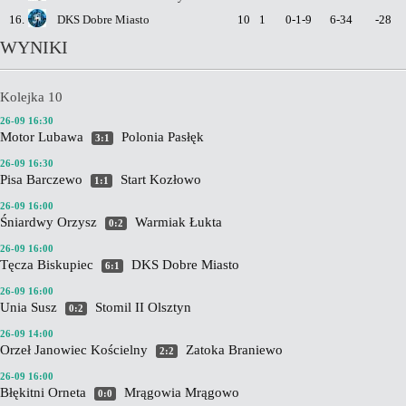
16.
DKS Dobre Miasto
10
1
0-1-9
6-34
-28
WYNIKI
Kolejka 10
26-09 16:30
Motor Lubawa
Polonia Pasłęk
3:1
26-09 16:30
Pisa Barczewo
Start Kozłowo
1:1
26-09 16:00
Śniardwy Orzysz
Warmiak Łukta
0:2
26-09 16:00
Tęcza Biskupiec
DKS Dobre Miasto
6:1
26-09 16:00
Unia Susz
Stomil II Olsztyn
0:2
26-09 14:00
Orzeł Janowiec Kościelny
Zatoka Braniewo
2:2
26-09 16:00
Błękitni Orneta
Mrągowia Mrągowo
0:0