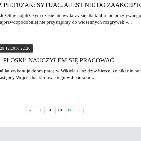
P. PIETRZAK: SYTUACJA JEST NIE DO ZAAKCEP
 Jeżeli w najbliższym czasie nie wydarzy się dla klubu nic pozytywnego
ajprawdopodobniej nie przystąpimy do wiosennych rozgrywek –...
28.12.2010 22:20
J. PŁOSKI: NAUCZYŁEM SIĘ PRACOWAĆ
d lat wykonuje dobrą pracę w Wikielcu i aż dziw bierze, że nikt nie po
astępcy Wojciecha Tarnowskiego w Jezioraku...
«
‹
9
10
11
›