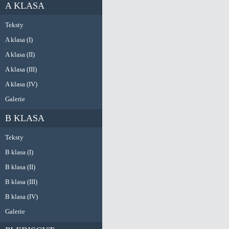
A KLASA
Teksty
A klasa (I)
A klasa (II)
A klasa (III)
A klasa (IV)
Galerie
B KLASA
Teksty
B klasa (I)
B klasa (II)
B klasa (III)
B klasa (IV)
Galerie