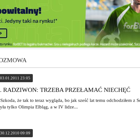
 ROZMOWA
03.01.2011 23:05
J. RADZIWON: TRZEBA PRZEŁAMAĆ NIECHĘĆ
 Szkoda, że tak to teraz wygląda, bo jak sześć lat temu odchodziłem z S
yła tylko Olimpia Elbląg, a w IV lidze...
30.12.2010 09:09