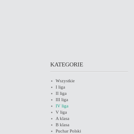
KATEGORIE
Wszystkie
I liga
II liga
III liga
IV liga
V liga
A klasa
B klasa
Puchar Polski