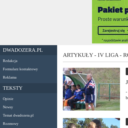
DWADOZERA.PL
ARTYKUŁY - IV LIGA -
Redakcja
Formularz kontaktowy
Reklama
TEKSTY
-
b
Opinie
Newsy
Temat dwadozera.pl
Rozmowy