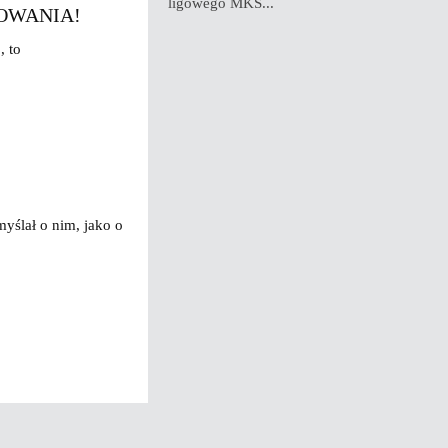
ligowego MKS...
TOWANIA!
, to
myślał o nim, jako o