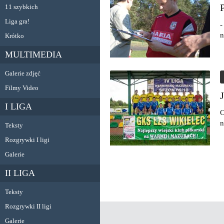
11 szybkich
Liga gra!
-
n
Krótko
MULTIMEDIA
Galerie zdjęć
Filmy Video
I LIGA
O
n
Teksty
Rozgrywki I ligi
Galerie
II LIGA
Teksty
Rozgrywki II ligi
Galerie