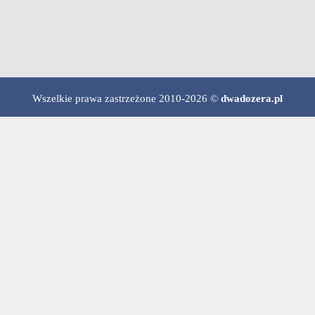
Wszelkie prawa zastrzeżone 2010-2026 ©
dwadozera.pl