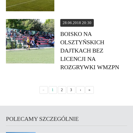
28.06.2018 20:30
BOISKO NA
OLSZTYŃSKICH
DAJTKACH BEZ
LICENCJI NA
ROZGRYWKI WMZPN
«
1
2
3
›
»
POLECAMY SZCZEGÓLNIE