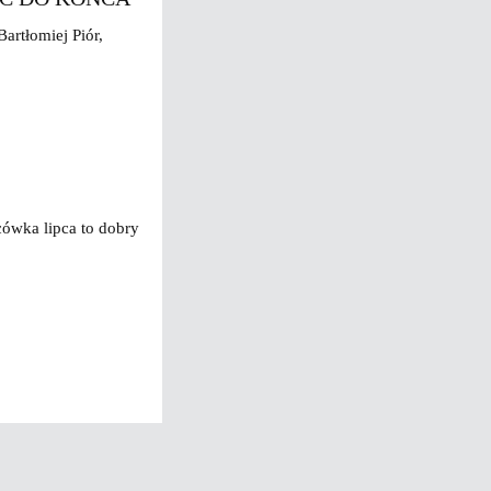
Bartłomiej Piór,
cówka lipca to dobry