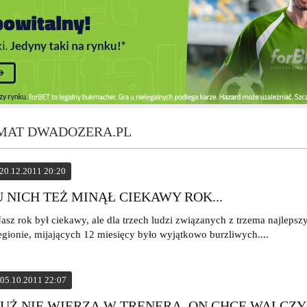
TEMAT DWADOZERA.PL
20.12.2011 20:20
U NICH TEŻ MINĄŁ CIEKAWY ROK...
asz rok był ciekawy, ale dla trzech ludzi związanych z trzema najleps
egionie, mijających 12 miesięcy było wyjątkowo burzliwych....
05.10.2011 22:07
JUŻ NIE WIERZĄ W TRENERA. ON CHCE WALCZ