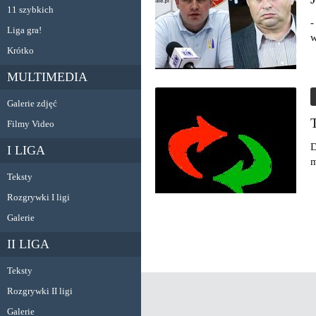
11 szybkich
-
Liga gra!
w
Krótko
MULTIMEDIA
Galerie zdjęć
Filmy Video
D
I LIGA
m
Teksty
Rozgrywki I ligi
Galerie
II LIGA
Teksty
Rozgrywki II ligi
Galerie