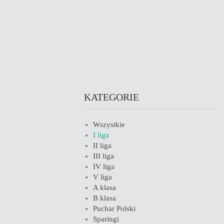
KATEGORIE
Wszystkie
I liga
II liga
III liga
IV liga
V liga
A klasa
B klasa
Puchar Polski
Sparingi