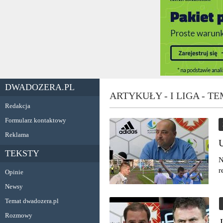
DWADOZERA.PL
ARTYKUŁY - I LIGA - 
Redakcja
Formularz kontaktowy
Reklama
TEKSTY
N
r
Opinie
Newsy
Temat dwadozera.pl
Rozmowy