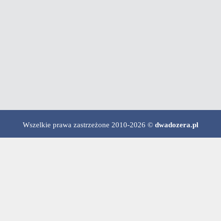
Wszelkie prawa zastrzeżone 2010-2026 ©
dwadozera.pl