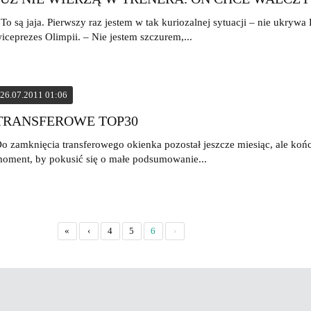
 To są jaja. Pierwszy raz jestem w tak kuriozalnej sytuacji – nie ukrywa 
iceprezes Olimpii. – Nie jestem szczurem,...
26.07.2011 01:06
TRANSFEROWE TOP30
o zamknięcia transferowego okienka pozostał jeszcze miesiąc, ale koń
oment, by pokusić się o małe podsumowanie...
«
‹
4
5
6
›