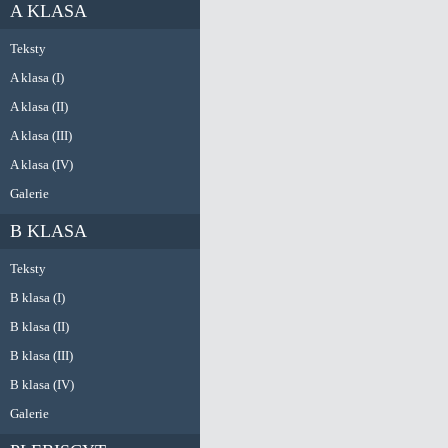
A KLASA
Teksty
A klasa (I)
A klasa (II)
A klasa (III)
A klasa (IV)
Galerie
B KLASA
Teksty
B klasa (I)
B klasa (II)
B klasa (III)
B klasa (IV)
Galerie