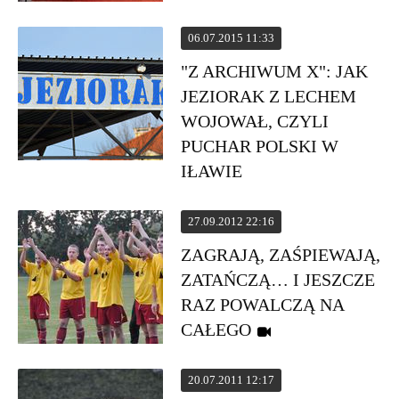
06.07.2015 11:33
"Z ARCHIWUM X": JAK
JEZIORAK Z LECHEM
WOJOWAŁ, CZYLI
PUCHAR POLSKI W
IŁAWIE
27.09.2012 22:16
ZAGRAJĄ, ZAŚPIEWAJĄ,
ZATAŃCZĄ… I JESZCZE
RAZ POWALCZĄ NA
CAŁEGO
20.07.2011 12:17