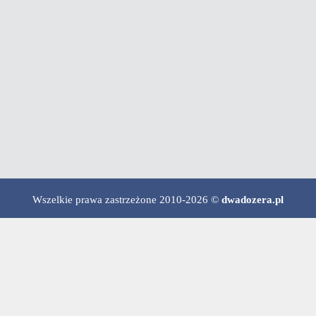
Wszelkie prawa zastrzeżone 2010-2026 ©
dwadozera.pl