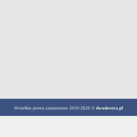
Wszelkie prawa zastrzeżone 2010-2026 ©
dwadozera.pl