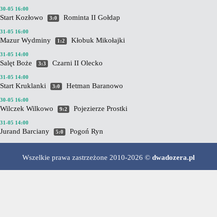
30-05 16:00
Start Kozłowo
Rominta II Gołdap
3:0
31-05 16:00
Mazur Wydminy
Kłobuk Mikołajki
1:2
31-05 14:00
Salęt Boże
Czarni II Olecko
3:3
31-05 14:00
Start Kruklanki
Hetman Baranowo
3:0
30-05 16:00
Wilczek Wilkowo
Pojezierze Prostki
9:2
31-05 14:00
Jurand Barciany
Pogoń Ryn
5:0
Wszelkie prawa zastrzeżone 2010-2026 ©
dwadozera.pl