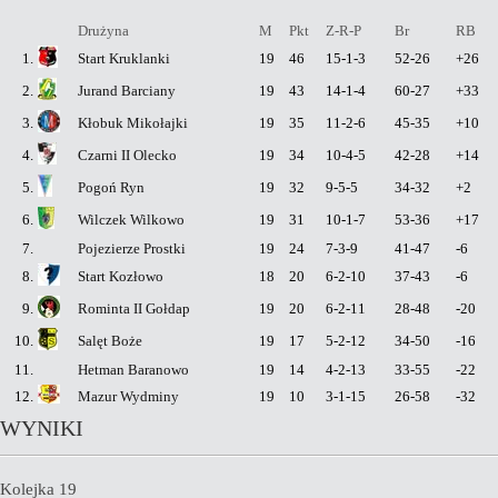
Drużyna
M
Pkt
Z-R-P
Br
RB
1.
Start Kruklanki
19
46
15-1-3
52-26
+26
2.
Jurand Barciany
19
43
14-1-4
60-27
+33
3.
Kłobuk Mikołajki
19
35
11-2-6
45-35
+10
4.
Czarni II Olecko
19
34
10-4-5
42-28
+14
5.
Pogoń Ryn
19
32
9-5-5
34-32
+2
6.
Wilczek Wilkowo
19
31
10-1-7
53-36
+17
7.
Pojezierze Prostki
19
24
7-3-9
41-47
-6
8.
Start Kozłowo
18
20
6-2-10
37-43
-6
9.
Rominta II Gołdap
19
20
6-2-11
28-48
-20
10.
Salęt Boże
19
17
5-2-12
34-50
-16
11.
Hetman Baranowo
19
14
4-2-13
33-55
-22
12.
Mazur Wydminy
19
10
3-1-15
26-58
-32
WYNIKI
Kolejka 19