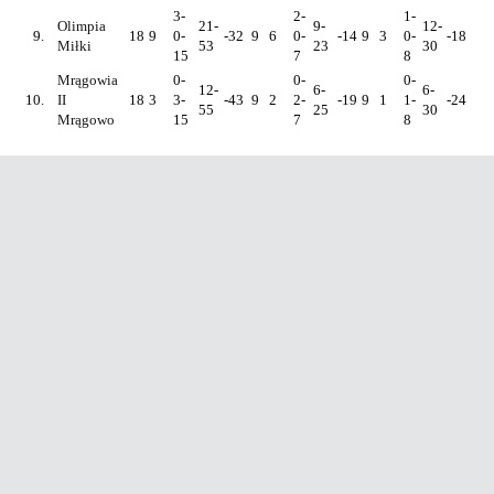
3-
2-
1-
Olimpia
21-
9-
12-
9.
18
9
0-
-32
9
6
0-
-14
9
3
0-
-18
Miłki
53
23
30
15
7
8
Mrągowia
0-
0-
0-
12-
6-
6-
10.
II
18
3
3-
-43
9
2
2-
-19
9
1
1-
-24
55
25
30
Mrągowo
15
7
8