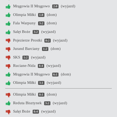
Mrągowia II Mrągowo
(wyjazd)
2:0
Olimpia Miłki
(dom)
1:0
Fala Warpuny
(dom)
3:2
Salęt Boże
(wyjazd)
3:2
Pojezierze Prostki
(wyjazd)
0:2
Jurand Barciany
(dom)
1:2
SKS
(wyjazd)
1:2
Ruciane-Nida
(wyjazd)
0:4
Mrągowia II Mrągowo
(dom)
6:1
Olimpia Miłki
(wyjazd)
3:1
Olimpia Miłki
(dom)
0:1
Reduta Bisztynek
(wyjazd)
3:2
Salęt Boże
(wyjazd)
0:4