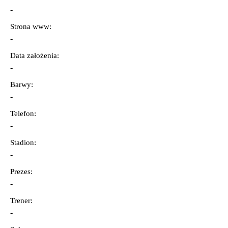
-
Strona www:
-
Data założenia:
-
Barwy:
-
Telefon:
-
Stadion:
-
Prezes:
-
Trener:
-