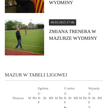
WYDMINY
06.03.2015 17:46
ZMIANA TRENERA W
MAZURZE WYDMINY
MAZUR W TABELI LIGOWEJ
Ogółem
U siebie
Wyjazdy
Z-
Z-
Z-
Drużyna
M
Pkt
R-
Br
RB
M
Pkt
R-
Br
RB
M
Pkt
R-
Br
RB
P
P
P
8-
7-