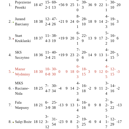
Pojezierze
15-
69-
39-
30-
1.
18
47
+56
9
25
1-
36
9
22
1-
20
Prostki
2-1
13
3
10
0
1
8-
4-
Jurand
12-
47-
28-
19-
2.
18
38
+21
9
24
0-
18
9
14
2-
3
Barciany
2-4
26
10
16
1
3
6-
5-
Start
11-
38-
22-
16-
3.
18
37
+19
9
20
2-
13
9
17
2-
6
Kruklanki
4-3
19
9
10
1
2
7-
4-
SKS
11-
40-
20-
20-
4.
18
36
+19
9
23
2-
14
9
13
1-
5
Szczytno
3-4
21
6
15
0
4
6-
4-
Mazur
10-
30-
18-
12-
5.
18
30
0
9
18
0-
3
9
12
0-
-3
Wydminy
0-8
30
15
15
3
5
MKS
4-
3-
7-
30-
16-
14-
6.
Ruciane-
18
25
-4
9
14
2-
-2
9
11
2-
-2
4-7
34
18
16
Nida
3
4
4-
2-
Fala
6-
25-
16-
9-
7.
18
21
-13
9
13
1-
0
9
8
2-
-13
Warpuny
3-9
38
16
22
4
5
3-
2-
1-
31-
19-
12-
8.
Salęt Boże
18
12
3-
-23
9
8
2-
-6
9
4
1-
-17
54
25
29
12
5
7