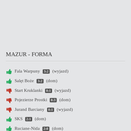
MAZUR - FORMA
Fala Warpuny
(wyjazd)
3:2
Salęt Boże
(dom)
3:2
Start Kruklanki
(wyjazd)
0:1
Pojezierze Prostki
(dom)
0:3
Jurand Barciany
(wyjazd)
0:1
SKS
(dom)
2:1
Ruciane-Nida
(dom)
2:0