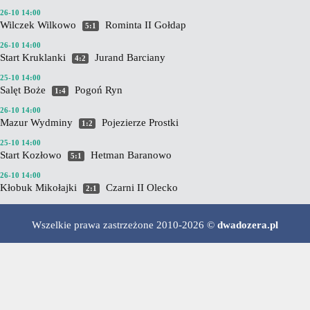
26-10 14:00
Wilczek Wilkowo
Rominta II Gołdap
5:1
26-10 14:00
Start Kruklanki
Jurand Barciany
4:2
25-10 14:00
Salęt Boże
Pogoń Ryn
1:4
26-10 14:00
Mazur Wydminy
Pojezierze Prostki
1:2
25-10 14:00
Start Kozłowo
Hetman Baranowo
5:1
26-10 14:00
Kłobuk Mikołajki
Czarni II Olecko
2:1
Wszelkie prawa zastrzeżone 2010-2026 ©
dwadozera.pl