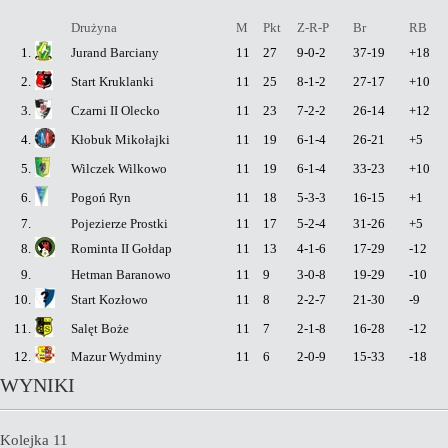
Drużyna
M
Pkt
Z-R-P
Br
RB
1.
Jurand Barciany
11
27
9-0-2
37-19
+18
2.
Start Kruklanki
11
25
8-1-2
27-17
+10
3.
Czarni II Olecko
11
23
7-2-2
26-14
+12
4.
Kłobuk Mikołajki
11
19
6-1-4
26-21
+5
5.
Wilczek Wilkowo
11
19
6-1-4
33-23
+10
6.
Pogoń Ryn
11
18
5-3-3
16-15
+1
7.
Pojezierze Prostki
11
17
5-2-4
31-26
+5
8.
Rominta II Gołdap
11
13
4-1-6
17-29
-12
9.
Hetman Baranowo
11
9
3-0-8
19-29
-10
10.
Start Kozłowo
11
8
2-2-7
21-30
-9
11.
Salęt Boże
11
7
2-1-8
16-28
-12
12.
Mazur Wydminy
11
6
2-0-9
15-33
-18
WYNIKI
Kolejka 11