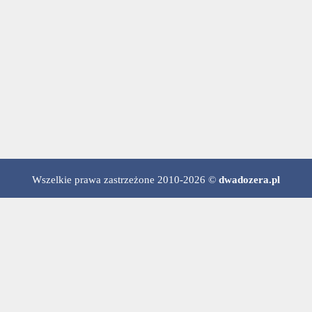
Wszelkie prawa zastrzeżone 2010-2026 ©
dwadozera.pl