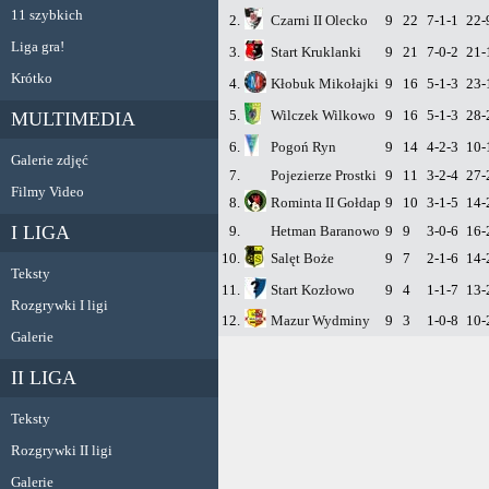
11 szybkich
2.
Czarni II Olecko
9
22
7-1-1
22-
Liga gra!
3.
Start Kruklanki
9
21
7-0-2
21-
Krótko
4.
Kłobuk Mikołajki
9
16
5-1-3
23-
5.
Wilczek Wilkowo
9
16
5-1-3
28-
MULTIMEDIA
6.
Pogoń Ryn
9
14
4-2-3
10-
Galerie zdjęć
7.
Pojezierze Prostki
9
11
3-2-4
27-
Filmy Video
8.
Rominta II Gołdap
9
10
3-1-5
14-
I LIGA
9.
Hetman Baranowo
9
9
3-0-6
16-
10.
Salęt Boże
9
7
2-1-6
14-
Teksty
11.
Start Kozłowo
9
4
1-1-7
13-
Rozgrywki I ligi
12.
Mazur Wydminy
9
3
1-0-8
10-
Galerie
II LIGA
Teksty
Rozgrywki II ligi
Galerie