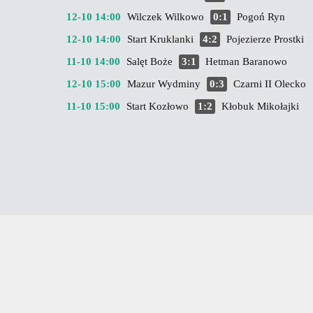
12-10 14:00
Wilczek Wilkowo
0:1
Pogoń Ryn
12-10 14:00
Start Kruklanki
4:2
Pojezierze Prostki
11-10 14:00
Salęt Boże
3:1
Hetman Baranowo
12-10 15:00
Mazur Wydminy
0:3
Czarni II Olecko
11-10 15:00
Start Kozłowo
1:2
Kłobuk Mikołajki