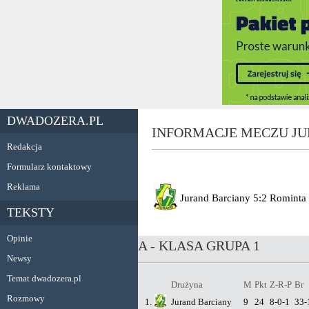
DWADOZERA.PL
INFORMACJE MECZU JU
Redakcja
Formularz kontaktowy
Reklama
Jurand Barciany
5:2
Rominta 
TEKSTY
Opinie
A - KLASA GRUPA 1
Newsy
Temat dwadozera.pl
Drużyna
M
Pkt
Z-R-P
Br
Rozmowy
1.
Jurand Barciany
9
24
8-0-1
33-