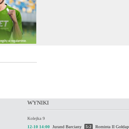
WYNIKI
Kolejka 9
12-10 14:00
Jurand Barciany
5:2
Rominta II Gołdap