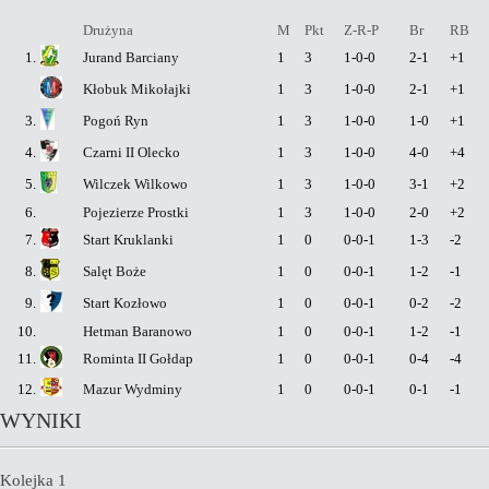
Drużyna
M
Pkt
Z-R-P
Br
RB
1.
Jurand Barciany
1
3
1-0-0
2-1
+1
Kłobuk Mikołajki
1
3
1-0-0
2-1
+1
3.
Pogoń Ryn
1
3
1-0-0
1-0
+1
4.
Czarni II Olecko
1
3
1-0-0
4-0
+4
5.
Wilczek Wilkowo
1
3
1-0-0
3-1
+2
6.
Pojezierze Prostki
1
3
1-0-0
2-0
+2
7.
Start Kruklanki
1
0
0-0-1
1-3
-2
8.
Salęt Boże
1
0
0-0-1
1-2
-1
9.
Start Kozłowo
1
0
0-0-1
0-2
-2
10.
Hetman Baranowo
1
0
0-0-1
1-2
-1
11.
Rominta II Gołdap
1
0
0-0-1
0-4
-4
12.
Mazur Wydminy
1
0
0-0-1
0-1
-1
WYNIKI
Kolejka 1