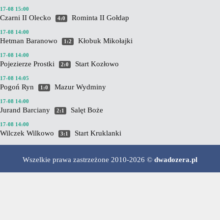
17-08 15:00
Czarni II Olecko
Rominta II Gołdap
4:0
17-08 14:00
Hetman Baranowo
Kłobuk Mikołajki
1:2
17-08 14:00
Pojezierze Prostki
Start Kozłowo
2:0
17-08 14:05
Pogoń Ryn
Mazur Wydminy
1:0
17-08 14:00
Jurand Barciany
Salęt Boże
2:1
17-08 14:00
Wilczek Wilkowo
Start Kruklanki
3:1
Wszelkie prawa zastrzeżone 2010-2026 ©
dwadozera.pl