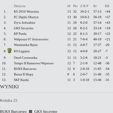
Drużyna
M
Pkt
Z-R-P
Br
RB
1.
KS 2010 Wrzesina
13
32
10-2-1
57-13
+44
2.
FC Dajtki Olsztyn
13
30
10-0-3
56-19
+37
3.
Zryw Jedwabno
11
29
9-2-0
57-14
+43
4.
GKS Szczytno
12
26
8-2-2
33-14
+19
5.
KP Purda
12
25
8-1-3
39-17
+22
6.
Wałpusza 07 Jesionowiec
11
21
7-0-4
40-19
+21
7.
Warmianka Bęsia
11
12
4-0-7
17-37
-20
8.
KS Łęgajny
12
12
4-0-8
20-27
-7
9.
Orzeł Czerwonka
11
11
3-2-6
18-21
-3
10.
Tempo II Ramsowo/Wipsowo
12
7
2-1-9
12-48
-36
11.
BUKS Barczewo
12
6
2-0-10
11-65
-54
12.
Burza II Słupy
9
6
2-0-7
11-46
-35
13.
SKF Kunki
11
3
1-0-10
15-46
-31
WYNIKI
Kolejka 25
-
BUKS Barczewo
GKS Szczytno
-