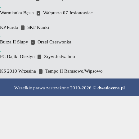
-
Warmianka Bęsia
Wałpusza 07 Jesionowiec
-
-
KP Purda
SKF Kunki
-
-
Burza II Słupy
Orzeł Czerwonka
-
-
FC Dajtki Olsztyn
Zryw Jedwabno
-
-
KS 2010 Wrzesina
Tempo II Ramsowo/Wipsowo
-
Wszelkie prawa zastrzeżone 2010-2026 ©
dwadozera.pl