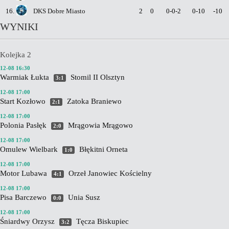
16.
DKS Dobre Miasto
2
0
0-0-2
0-10
-10
WYNIKI
Kolejka 2
12-08 16:30
Warmiak Łukta
Stomil II Olsztyn
3:1
12-08 17:00
Start Kozłowo
Zatoka Braniewo
2:1
12-08 17:00
Polonia Pasłęk
Mrągowia Mrągowo
2:0
12-08 17:00
Omulew Wielbark
Błękitni Orneta
1:0
12-08 17:00
Motor Lubawa
Orzeł Janowiec Kościelny
4:1
12-08 17:00
Pisa Barczewo
Unia Susz
0:0
12-08 17:00
Śniardwy Orzysz
Tęcza Biskupiec
3:2