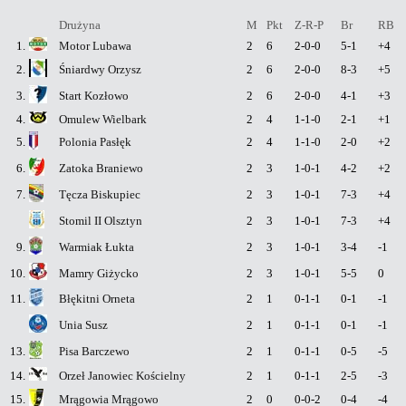
Drużyna
M
Pkt
Z-R-P
Br
RB
1.
Motor Lubawa
2
6
2-0-0
5-1
+4
2.
Śniardwy Orzysz
2
6
2-0-0
8-3
+5
3.
Start Kozłowo
2
6
2-0-0
4-1
+3
4.
Omulew Wielbark
2
4
1-1-0
2-1
+1
5.
Polonia Pasłęk
2
4
1-1-0
2-0
+2
6.
Zatoka Braniewo
2
3
1-0-1
4-2
+2
7.
Tęcza Biskupiec
2
3
1-0-1
7-3
+4
Stomil II Olsztyn
2
3
1-0-1
7-3
+4
9.
Warmiak Łukta
2
3
1-0-1
3-4
-1
10.
Mamry Giżycko
2
3
1-0-1
5-5
0
11.
Błękitni Orneta
2
1
0-1-1
0-1
-1
Unia Susz
2
1
0-1-1
0-1
-1
13.
Pisa Barczewo
2
1
0-1-1
0-5
-5
14.
Orzeł Janowiec Kościelny
2
1
0-1-1
2-5
-3
15.
Mrągowia Mrągowo
2
0
0-0-2
0-4
-4