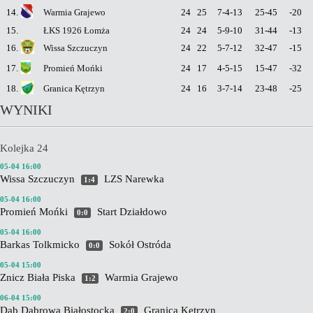
14.
Warmia Grajewo
24
25
7-4-13
25-45
-20
15.
ŁKS 1926 Łomża
24
24
5-9-10
31-44
-13
16.
Wissa Szczuczyn
24
22
5-7-12
32-47
-15
17.
Promień Mońki
24
17
4-5-15
15-47
-32
18.
Granica Kętrzyn
24
16
3-7-14
23-48
-25
WYNIKI
Kolejka 24
05-04 16:00
Wissa Szczuczyn
LZS Narewka
1:4
05-04 16:00
Promień Mońki
Start Działdowo
0:0
05-04 16:00
Barkas Tolkmicko
Sokół Ostróda
0:0
05-04 15:00
Znicz Biała Piska
Warmia Grajewo
1:2
06-04 15:00
Dąb Dąbrowa Białostocka
Granica Kętrzyn
2:0