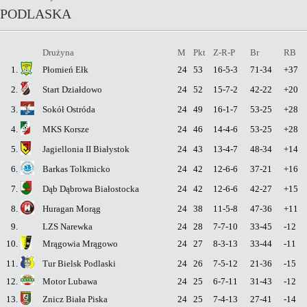
PODLASKA
Drużyna
M
Pkt
Z-R-P
Br
RB
1.
Płomień Ełk
24
53
16-5-3
71-34
+37
2.
Start Działdowo
24
52
15-7-2
42-22
+20
3.
Sokół Ostróda
24
49
16-1-7
53-25
+28
4.
MKS Korsze
24
46
14-4-6
53-25
+28
5.
Jagiellonia II Białystok
24
43
13-4-7
48-34
+14
6.
Barkas Tolkmicko
24
42
12-6-6
37-21
+16
7.
Dąb Dąbrowa Białostocka
24
42
12-6-6
42-27
+15
8.
Huragan Morąg
24
38
11-5-8
47-36
+11
9.
LZS Narewka
24
28
7-7-10
33-45
-12
10.
Mrągowia Mrągowo
24
27
8-3-13
33-44
-11
11.
Tur Bielsk Podlaski
24
26
7-5-12
21-36
-15
12.
Motor Lubawa
24
25
6-7-11
31-43
-12
13.
Znicz Biała Piska
24
25
7-4-13
27-41
-14