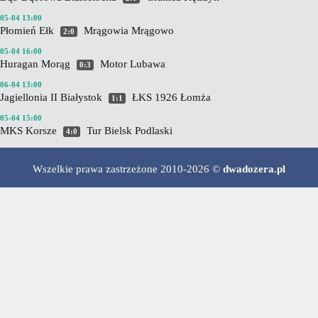
05-04 13:00
Płomień Ełk
Mrągowia Mrągowo
2:0
05-04 16:00
Huragan Morąg
Motor Lubawa
0:3
06-04 13:00
Jagiellonia II Białystok
ŁKS 1926 Łomża
1:1
05-04 15:00
MKS Korsze
Tur Bielsk Podlaski
4:0
Wszelkie prawa zastrzeżone 2010-2026 ©
dwadozera.pl