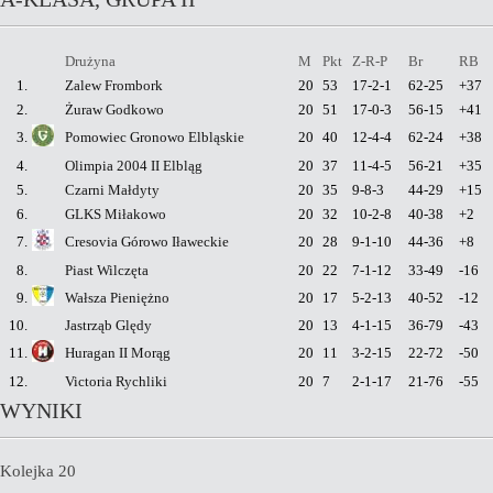
Drużyna
M
Pkt
Z-R-P
Br
RB
1.
Zalew Frombork
20
53
17-2-1
62-25
+37
2.
Żuraw Godkowo
20
51
17-0-3
56-15
+41
3.
Pomowiec Gronowo Elbląskie
20
40
12-4-4
62-24
+38
4.
Olimpia 2004 II Elbląg
20
37
11-4-5
56-21
+35
5.
Czarni Małdyty
20
35
9-8-3
44-29
+15
6.
GLKS Miłakowo
20
32
10-2-8
40-38
+2
7.
Cresovia Górowo Iławeckie
20
28
9-1-10
44-36
+8
8.
Piast Wilczęta
20
22
7-1-12
33-49
-16
9.
Wałsza Pieniężno
20
17
5-2-13
40-52
-12
10.
Jastrząb Ględy
20
13
4-1-15
36-79
-43
11.
Huragan II Morąg
20
11
3-2-15
22-72
-50
12.
Victoria Rychliki
20
7
2-1-17
21-76
-55
WYNIKI
Kolejka 20