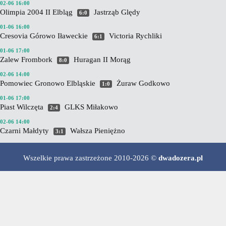
02-06 16:00
Olimpia 2004 II Elbląg
Jastrząb Ględy
6:0
01-06 16:00
Cresovia Górowo Iławeckie
Victoria Rychliki
6:1
01-06 17:00
Zalew Frombork
Huragan II Morąg
8:0
02-06 14:00
Pomowiec Gronowo Elbląskie
Żuraw Godkowo
1:0
01-06 17:00
Piast Wilczęta
GLKS Miłakowo
2:4
02-06 14:00
Czarni Małdyty
Wałsza Pieniężno
3:1
Wszelkie prawa zastrzeżone 2010-2026 ©
dwadozera.pl