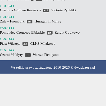
01-06 16:00
Cresovia Górowo Iławeckie
Victoria Rychliki
6:1
01-06 17:00
Zalew Frombork
Huragan II Morąg
8:0
02-06 14:00
Pomowiec Gronowo Elbląskie
Żuraw Godkowo
1:0
01-06 17:00
Piast Wilczęta
GLKS Miłakowo
2:4
02-06 14:00
Czarni Małdyty
Wałsza Pieniężno
3:1
Wszelkie prawa zastrzeżone 2010-2026 ©
dwadozera.pl