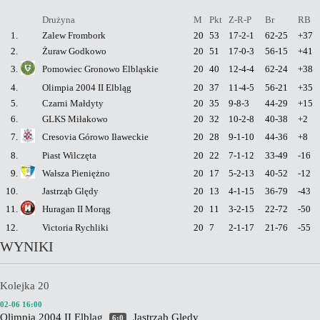
Drużyna
M
Pkt
Z-R-P
Br
RB
1.
Zalew Frombork
20
53
17-2-1
62-25
+37
2.
Żuraw Godkowo
20
51
17-0-3
56-15
+41
3.
Pomowiec Gronowo Elbląskie
20
40
12-4-4
62-24
+38
4.
Olimpia 2004 II Elbląg
20
37
11-4-5
56-21
+35
5.
Czarni Małdyty
20
35
9-8-3
44-29
+15
6.
GLKS Miłakowo
20
32
10-2-8
40-38
+2
7.
Cresovia Górowo Iławeckie
20
28
9-1-10
44-36
+8
8.
Piast Wilczęta
20
22
7-1-12
33-49
-16
9.
Wałsza Pieniężno
20
17
5-2-13
40-52
-12
10.
Jastrząb Ględy
20
13
4-1-15
36-79
-43
11.
Huragan II Morąg
20
11
3-2-15
22-72
-50
12.
Victoria Rychliki
20
7
2-1-17
21-76
-55
WYNIKI
Kolejka 20
02-06 16:00
Olimpia 2004 II Elbląg
Jastrząb Ględy
6:0